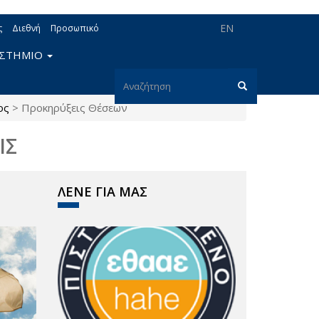
EN
ς
Διεθνή
Προσωπικό
ΙΣΤΗΜΙΟ
Φόρμα
ος
>
Προκηρύξεις Θέσεων
αναζήτησης
Αναζήτηση
ΙΣ
ΛΕΝΕ ΓΙΑ ΜΑΣ