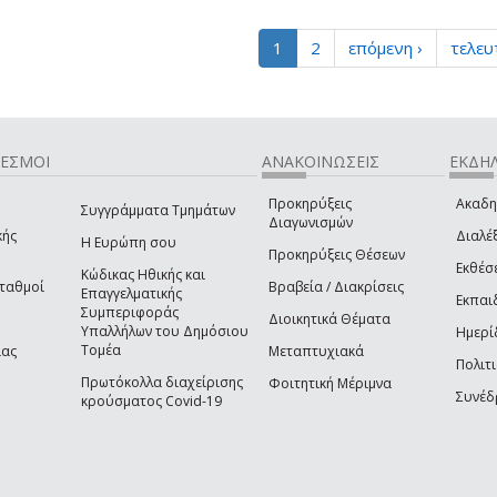
1
2
επόμενη ›
τελευ
ΔΕΣΜΟΙ
ΑΝΑΚΟΙΝΩΣΕΙΣ
ΕΚΔΗΛ
Προκηρύξεις
Ακαδη
Συγγράμματα Τμημάτων
Διαγωνισμών
κής
Διαλέξ
Η Ευρώπη σου
Προκηρύξεις Θέσεων
Εκθέσ
Κώδικας Ηθικής και
Σταθμοί
Βραβεία / Διακρίσεις
Επαγγελματικής
Εκπαι
Συμπεριφοράς
Διοικητικά Θέματα
Υπαλλήλων του Δημόσιου
Ημερί
Τομέα
ίας
Μεταπτυχιακά
Πολιτι
Πρωτόκολλα διαχείρισης
Φοιτητική Μέριμνα
Συνέδ
κρούσματος Covid-19