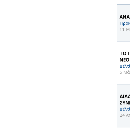
ΑΝΑ
Προκ
11 Μ
ΤΟ 
ΝΕΟ
Δελτ
5 Μά
ΔΙΑ
ΣΥΝ
Δελτ
24 Α