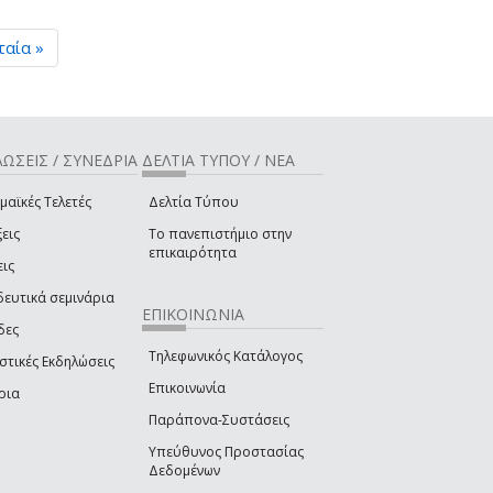
ταία »
ΩΣΕΙΣ / ΣΥΝΕΔΡΙΑ
ΔΕΛΤΙΑ ΤΥΠΟΥ / ΝΕΑ
μαϊκές Τελετές
Δελτία Τύπου
εις
Το πανεπιστήμιο στην
επικαιρότητα
εις
δευτικά σεμινάρια
ΕΠΙΚΟΙΝΩΝΙΑ
δες
Τηλεφωνικός Κατάλογος
στικές Εκδηλώσεις
Επικοινωνία
ρια
Παράπονα-Συστάσεις
Υπεύθυνος Προστασίας
Δεδομένων