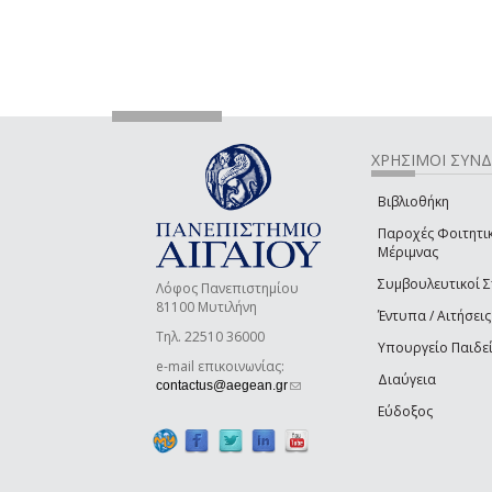
ΧΡΗΣΙΜΟΙ ΣΥΝ
Βιβλιοθήκη
Παροχές Φοιτητι
Μέριμνας
Συμβουλευτικοί 
Λόφος Πανεπιστημίου
81100 Μυτιλήνη
Έντυπα / Αιτήσεις
Τηλ. 22510 36000
Υπουργείο Παιδε
e-mail επικοινωνίας:
Διαύγεια
(link sends e-mail)
contactus@aegean.gr
Εύδοξος