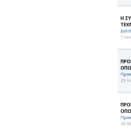
Η Σ
ΤΕΧ
Δελτ
7 Ιο
ΠΡΟ
ΟΠΩ
Προκ
29 Ι
ΠΡΟ
ΟΠΩ
Προκ
26 Μ