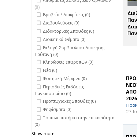
Αποφάσεις Συλλογικών Οργάνων
(0)
Διε
undefined
Βραβεία / Διακρίσεις (0)
Παν
undefined
Διαβουλεύσεις (0)
Δια
undefined
Διδακτορικές Σπουδές (0)
Παν
undefined
Διοικητικά Θέματα (0)
undefined
Εκλογή Συμβουλίου Διοίκησης-
Πρύτανη (0)
undefined
Κληρώσεις επιτροπών (0)
undefined
Νέα (0)
undefined
ΠΡΟ
Φοιτητική Μέριμνα (0)
ΝΕΟ
undefined
Περιοδικές Εκδόσεις
ΑΠΟ
Πανεπιστημίου (0)
2026
undefined
Προπτυχιακές Σπουδές (0)
Προκ
undefined
Ψηφίσματα (0)
27 Ι
undefined
Το πανεπιστήμιο στην επικαιρότητα
(0)
Show more
ΠΡΟ