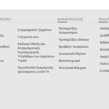
ΔΕΣΜΟΙ
ΑΝΑΚΟΙΝΩΣΕΙΣ
ΕΚΔΗΛ
Προκηρύξεις
Ακαδη
Συγγράμματα Τμημάτων
Διαγωνισμών
κής
Διαλέξ
Η Ευρώπη σου
Προκηρύξεις Θέσεων
Εκθέσ
Κώδικας Ηθικής και
Σταθμοί
Βραβεία / Διακρίσεις
Επαγγελματικής
Εκπαι
Συμπεριφοράς
Διοικητικά Θέματα
Υπαλλήλων του Δημόσιου
Ημερί
Τομέα
ίας
Μεταπτυχιακά
Πολιτι
Πρωτόκολλα διαχείρισης
Φοιτητική Μέριμνα
Συνέδ
κρούσματος Covid-19