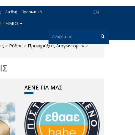
EN
ς
Διεθνή
Προσωπικό
ΙΣΤΗΜΙΟ
Φόρμα
ος
>
Ρόδος
>
Προκηρύξεις Διαγωνισμών
>
αναζήτησης
Αναζήτηση
ΙΣ
ΛΕΝΕ ΓΙΑ ΜΑΣ