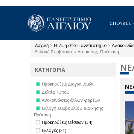
Παράκαμψη προς το κυρίως περιεχόμενο
ΣΠΟΥΔΕΣ
Αρχική
>
Η Ζωή στο Πανεπιστήμιο
>
Ανακοινώ
Είστε εδώ
Εκλογή Συμβουλίου Διοίκησης-Πρύτανη
ΝΕ
ΚΑΤΗΓΟΡΙΑ
Remove Προκηρύξεις Διαγωνισμών
Προκηρύξεις Διαγωνισμών
ΝΕΑ
filter
Remove Δελτία Τύπου filter
Δελτία Τύπου
Remove Ανακοινώσεις άλλων
Ανακοινώσεις άλλων φορέων
φορέων filter
Remove Εκλογή Συμβουλίου
Εκλογή Συμβουλίου Διοίκησης-
Διοίκησης-Πρύτανη filter
Πρύτανη
Apply Προκηρύξεις Θέσεων filter
Apply
Προκηρύξεις Θέσεων (34)
Προκηρύξεις
Apply Εκλογές filter
Apply Εκλογές filter
Εκλογές (21)
Θέσεων