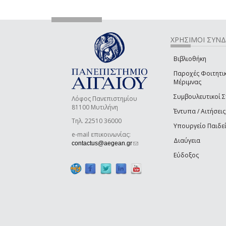
ΧΡΗΣΙΜΟΙ ΣΥΝ
Βιβλιοθήκη
Παροχές Φοιτητι
Μέριμνας
Συμβουλευτικοί 
Λόφος Πανεπιστημίου
81100 Μυτιλήνη
Έντυπα / Αιτήσεις
Τηλ. 22510 36000
Υπουργείο Παιδε
e-mail επικοινωνίας:
Διαύγεια
(link sends e-mail)
contactus@aegean.gr
Εύδοξος