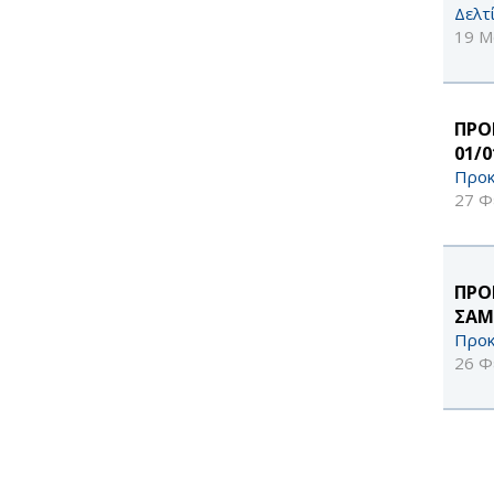
Δελτ
19 Μ
ΠΡΟ
01/
Προκ
27 Φ
ΠΡΟ
ΣΑΜ
Προκ
26 Φ