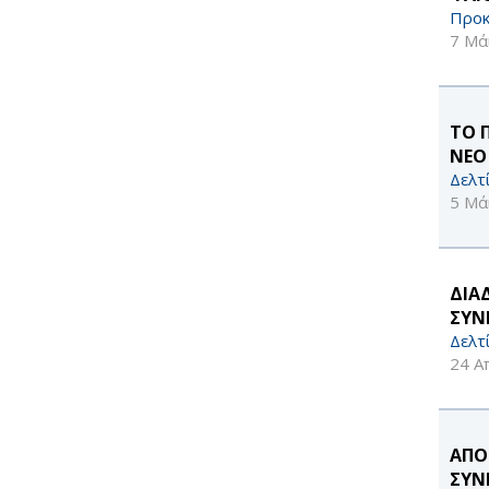
Προκ
7 Μά
ΤΟ 
ΝΕΟ
Δελτ
5 Μά
ΔΙΑ
ΣΥΝ
Δελτ
24 Α
ΑΠΟ
ΣΥΝ