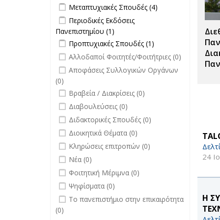
Apply Μεταπτυχιακές Σπουδές filter
Apply
Μεταπτυχιακές Σπουδές (4)
filter
Μεταπτυχιακές
Apply Περιοδικές Εκδόσεις
Περιοδικές Εκδόσεις
Σπουδές filter
Πανεπιστημίου filter
Διε
Πανεπιστημίου (1)
Apply Περιοδικές
Apply Προπτυχιακές Σπουδές filter
Εκδόσεις
Apply
Παν
Προπτυχιακές Σπουδές (1)
Πανεπιστημίου filter
Προπτυχιακές
Δια
undefined
Αλλοδαποί Φοιτητές/Φοιτήτριες (0)
Σπουδές filter
Παν
undefined
Αποφάσεις Συλλογικών Οργάνων
(0)
undefined
Βραβεία / Διακρίσεις (0)
undefined
Διαβουλεύσεις (0)
undefined
Διδακτορικές Σπουδές (0)
undefined
Διοικητικά Θέματα (0)
TALO
undefined
Δελτ
Κληρώσεις επιτροπών (0)
24 Ι
undefined
Νέα (0)
undefined
Φοιτητική Μέριμνα (0)
undefined
Ψηφίσματα (0)
undefined
Η Σ
Το πανεπιστήμιο στην επικαιρότητα
ΤΕΧ
(0)
Δελτ