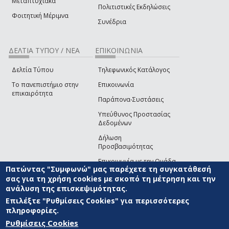
Μεταπτυχιακά
Πολιτιστικές Εκδηλώσεις
Φοιτητική Μέριμνα
Συνέδρια
ΔΕΛΤΙΑ ΤΥΠΟΥ / ΝΕΑ
ΕΠΙΚΟΙΝΩΝΙΑ
Δελτία Τύπου
Τηλεφωνικός Κατάλογος
Το πανεπιστήμιο στην
Επικοινωνία
επικαιρότητα
Παράπονα-Συστάσεις
Υπεύθυνος Προστασίας
Δεδομένων
Δήλωση
Προσβασιμότητας
Επικοινωνία με την Ομάδα
Πατώντας "Συμφωνώ" μας παρέχετε τη συγκατάθεσή
Ανάπτυξης του site
(link sends e-mail)
σας για τη χρήση cookies με σκοπό τη μέτρηση και την
ανάλυση της επισκεψιμότητας.
© ΠΑΝΕΠΙΣΤΗΜΙΟ ΑΙΓΑΙΟΥ
ΟΡΟΙ ΧΡΗΣΗΣ
ΠΟΛΙΤΙΚΗ COOKIES
ΟΜΑΔΑ
ΑΝΑΠΤΥΞΗΣ
Επιλέξτε "Ρυθμίσεις Cookies" για περισσότερες
πληροφορίες.
Ρυθμίσεις Cookies