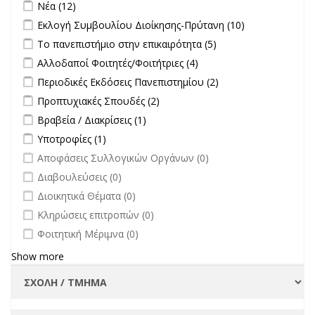
Apply Νέα filter
Apply Νέα filter
Νέα (12)
Apply Εκλογή Συμβουλίου Διοίκησης-Πρύτανη filter
Apply
Εκλογή Συμβουλίου Διοίκησης-Πρύτανη (10)
Εκλογή
Apply Το πανεπιστήμιο στην επικαιρότητα filter
Apply Το
Το πανεπιστήμιο στην επικαιρότητα (5)
Συμβουλίου
πανεπιστήμιο στην
Apply Αλλοδαποί Φοιτητές/Φοιτήτριες filter
Apply Αλλοδαποί
Αλλοδαποί Φοιτητές/Φοιτήτριες (4)
Διοίκησης-
επικαιρότητα filter
Φοιτητές/Φοιτήτριες
Πρύτανη
Apply Περιοδικές Εκδόσεις Πανεπιστημίου filter
Apply Περιοδικές
Περιοδικές Εκδόσεις Πανεπιστημίου (2)
filter
filter
Εκδόσεις
Apply Προπτυχιακές Σπουδές filter
Apply Προπτυχιακές Σπουδές
Προπτυχιακές Σπουδές (2)
Πανεπιστημίου
filter
Apply Βραβεία / Διακρίσεις filter
Apply Βραβεία / Διακρίσεις filter
Βραβεία / Διακρίσεις (1)
filter
Apply Υποτροφίες filter
Apply Υποτροφίες filter
Υποτροφίες (1)
undefined
Αποφάσεις Συλλογικών Οργάνων (0)
undefined
Διαβουλεύσεις (0)
undefined
Διοικητικά Θέματα (0)
undefined
Κληρώσεις επιτροπών (0)
undefined
Φοιτητική Μέριμνα (0)
Show more