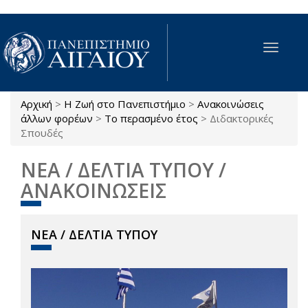
Παράκαμψη προς το κυρίως περιεχόμενο
Toggle
navigat
Αρχική
>
Η Ζωή στο Πανεπιστήμιο
>
Ανακοινώσεις
Είστε εδώ
άλλων φορέων
>
Το περασμένο έτος
>
Διδακτορικές
Σπουδές
ΝΕΑ / ΔΕΛΤΙΑ ΤΥΠΟΥ /
ΑΝΑΚΟΙΝΩΣΕΙΣ
ΝΕΑ / ΔΕΛΤΙΑ ΤΥΠΟΥ