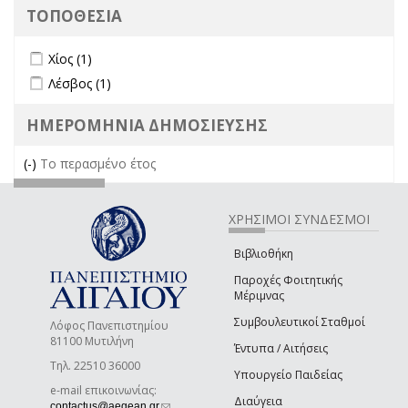
ΤΟΠΟΘΕΣΙΑ
Apply Χίος filter
Apply Χίος filter
Χίος (1)
Apply Λέσβος filter
Apply Λέσβος filter
Λέσβος (1)
ΗΜΕΡΟΜΗΝΙΑ ΔΗΜΟΣΙΕΥΣΗΣ
(-)
Remove Το περασμένο έτος filter
Το περασμένο έτος
ΧΡΗΣΙΜΟΙ ΣΥΝΔΕΣΜΟΙ
Βιβλιοθήκη
Παροχές Φοιτητικής
Μέριμνας
Συμβουλευτικοί Σταθμοί
Λόφος Πανεπιστημίου
81100 Μυτιλήνη
Έντυπα / Αιτήσεις
Τηλ. 22510 36000
Υπουργείο Παιδείας
e-mail επικοινωνίας:
Διαύγεια
(link sends e-mail)
contactus@aegean.gr