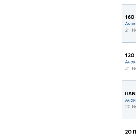
16Ο
Ανακ
21 Ν
12Ο 
Ανακ
21 Ν
ΠΑΝ
Ανακ
20 Ν
2Ο 