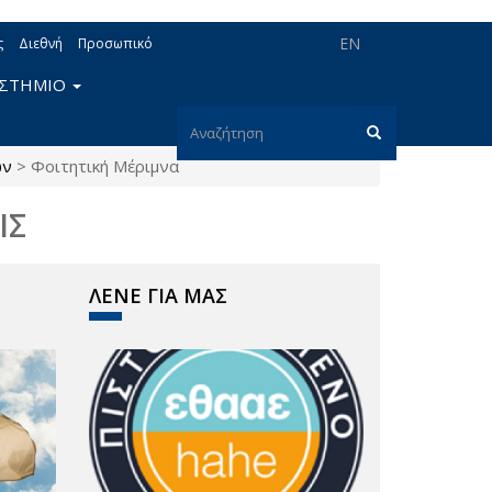
EN
ς
Διεθνή
Προσωπικό
ΙΣΤΗΜΙΟ
Φόρμα
ών
>
Φοιτητική Μέριμνα
αναζήτησης
Αναζήτηση
ΙΣ
ΛΕΝΕ ΓΙΑ ΜΑΣ