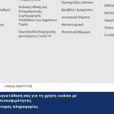
Προκηρύξεις Θέσεων
Εκθέσ
Κώδικας Ηθικής και
Σταθμοί
Βραβεία / Διακρίσεις
Επαγγελματικής
Εκπαι
Συμπεριφοράς
Διοικητικά Θέματα
Υπαλλήλων του Δημόσιου
Ημερί
Τομέα
ίας
Μεταπτυχιακά
Πολιτι
Πρωτόκολλα διαχείρισης
Φοιτητική Μέριμνα
Συνέδ
κρούσματος Covid-19
ΟΜΑΔΑ ΑΝΑΠΤΥΞΗΣ
γκατάθεσή σας για τη χρήση cookies με
επισκεψιμότητας.
σότερες πληροφορίες.