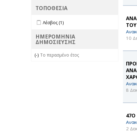
ΤΟΠΟΘΕΣΙΑ
ΑΝΑ
Apply Λέσβος filter
Apply Λέσβος filter
Λέσβος (1)
ΤΟΥ
Ανακ
ΗΜΕΡΟΜΗΝΙΑ
10 Δ
ΔΗΜΟΣΙΕΥΣΗΣ
(-)
Remove Το περασμένο έτος filter
Το περασμένο έτος
ΠΡΟ
ΑΝΑ
ΧΑΡ
Ανακ
8 Δε
47O
Ανακ
2 Δε