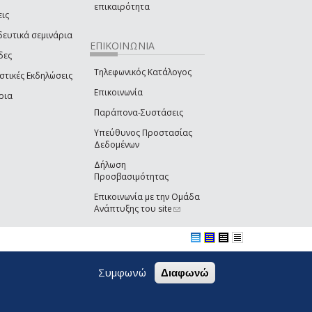
επικαιρότητα
εις
δευτικά σεμινάρια
ΕΠΙΚΟΙΝΩΝΙΑ
δες
Τηλεφωνικός Κατάλογος
στικές Εκδηλώσεις
Επικοινωνία
ρια
Παράπονα-Συστάσεις
Υπεύθυνος Προστασίας
Δεδομένων
Δήλωση
Προσβασιμότητας
Επικοινωνία με την Ομάδα
Ανάπτυξης του site
(link sends e-mail)
Συμφωνώ
Διαφωνώ