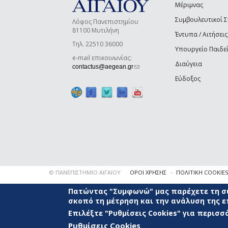
Μέριμνας
Συμβουλευτικοί 
Λόφος Πανεπιστημίου
81100 Μυτιλήνη
Έντυπα / Αιτήσεις
Τηλ. 22510 36000
Υπουργείο Παιδε
e-mail επικοινωνίας:
Διαύγεια
(link sends e-mail)
contactus@aegean.gr
Εύδοξος
© ΠΑΝΕΠΙΣΤΗΜΙΟ ΑΙΓΑΙΟΥ
ΟΡΟΙ ΧΡΗΣΗΣ
ΠΟΛΙΤΙΚΗ COOKIES
Πατώντας "Συμφωνώ" μας παρέχετε τη συ
σκοπό τη μέτρηση και την ανάλυση της 
Επιλέξτε "Ρυθμίσεις Cookies" για περισ
Ρυθμίσεις Cookies