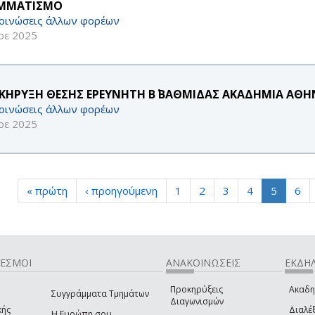
ΜΜΑΤΙΣΜΟ
οινώσεις άλλων φορέων
οε 2025
ΚΗΡΥΞΗ ΘΕΣΗΣ ΕΡΕΥΝΗΤΗ Β΄ ΒΑΘΜΙΔΑΣ ΑΚΑΔΗΜΙΑ ΑΘΗΝ
οινώσεις άλλων φορέων
οε 2025
« πρώτη
‹ προηγούμενη
1
2
3
4
5
6
ΔΕΣΜΟΙ
ΑΝΑΚΟΙΝΩΣΕΙΣ
ΕΚΔΗΛ
Προκηρύξεις
Ακαδη
Συγγράμματα Τμημάτων
Διαγωνισμών
κής
Διαλέξ
Η Ευρώπη σου