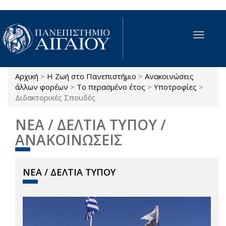
Παράκαμψη προς το κυρίως περιεχόμενο
Toggle
navigat
Αρχική
>
Η Ζωή στο Πανεπιστήμιο
>
Ανακοινώσεις
Είστε εδώ
άλλων φορέων
>
Το περασμένο έτος
>
Υποτροφίες
>
Διδακτορικές Σπουδές
ΝΕΑ / ΔΕΛΤΙΑ ΤΥΠΟΥ /
ΑΝΑΚΟΙΝΩΣΕΙΣ
ΝΕΑ / ΔΕΛΤΙΑ ΤΥΠΟΥ