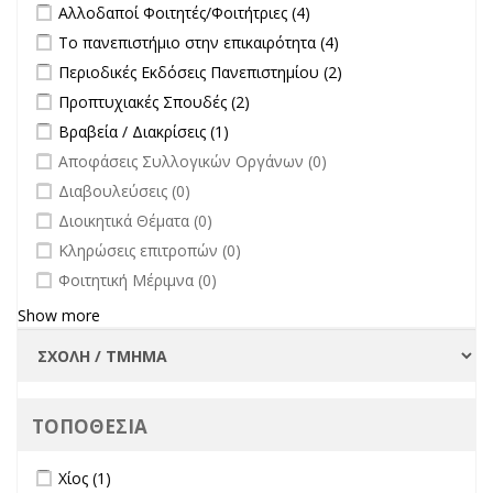
Apply Αλλοδαποί Φοιτητές/Φοιτήτριες filter
Apply Αλλοδαποί
Αλλοδαποί Φοιτητές/Φοιτήτριες (4)
Συμβουλίου
Φοιτητές/Φοιτήτριες
Apply Το πανεπιστήμιο στην επικαιρότητα filter
Apply Το
Το πανεπιστήμιο στην επικαιρότητα (4)
Διοίκησης-
filter
πανεπιστήμιο στην
Πρύτανη
Apply Περιοδικές Εκδόσεις Πανεπιστημίου filter
Apply Περιοδικές
Περιοδικές Εκδόσεις Πανεπιστημίου (2)
επικαιρότητα filter
filter
Εκδόσεις
Apply Προπτυχιακές Σπουδές filter
Apply Προπτυχιακές Σπουδές
Προπτυχιακές Σπουδές (2)
Πανεπιστημίου
filter
Apply Βραβεία / Διακρίσεις filter
Apply Βραβεία / Διακρίσεις filter
Βραβεία / Διακρίσεις (1)
filter
undefined
Αποφάσεις Συλλογικών Οργάνων (0)
undefined
Διαβουλεύσεις (0)
undefined
Διοικητικά Θέματα (0)
undefined
Κληρώσεις επιτροπών (0)
undefined
Φοιτητική Μέριμνα (0)
Show more
ΤΟΠΟΘΕΣΙΑ
Apply Χίος filter
Apply Χίος filter
Χίος (1)