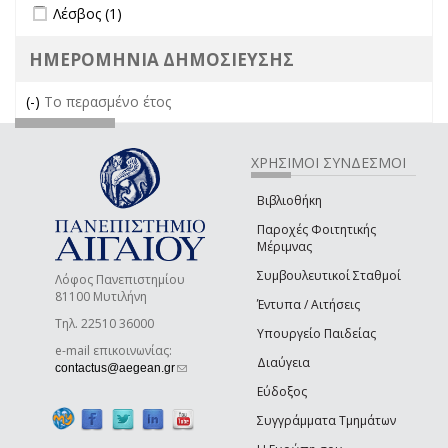
Apply Λέσβος filter
Apply Λέσβος filter
Λέσβος (1)
ΗΜΕΡΟΜΗΝΙΑ ΔΗΜΟΣΙΕΥΣΗΣ
(-)
Remove Το περασμένο έτος filter
Το περασμένο έτος
ΧΡΗΣΙΜΟΙ ΣΥΝΔΕΣΜΟΙ
Βιβλιοθήκη
Παροχές Φοιτητικής
Μέριμνας
Συμβουλευτικοί Σταθμοί
Λόφος Πανεπιστημίου
81100 Μυτιλήνη
Έντυπα / Αιτήσεις
Τηλ. 22510 36000
Υπουργείο Παιδείας
e-mail επικοινωνίας:
Διαύγεια
(link sends e-mail)
contactus@aegean.gr
Εύδοξος
Συγγράμματα Τμημάτων