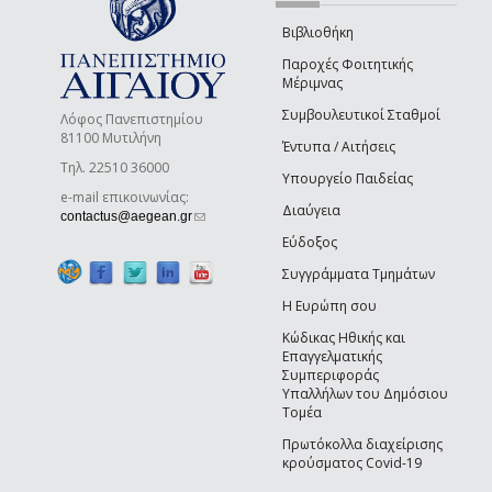
Βιβλιοθήκη
Παροχές Φοιτητικής
Μέριμνας
Συμβουλευτικοί Σταθμοί
Λόφος Πανεπιστημίου
81100 Μυτιλήνη
Έντυπα / Αιτήσεις
Τηλ. 22510 36000
Υπουργείο Παιδείας
e-mail επικοινωνίας:
Διαύγεια
(link sends e-mail)
contactus@aegean.gr
Εύδοξος
Συγγράμματα Τμημάτων
Η Ευρώπη σου
Κώδικας Ηθικής και
Επαγγελματικής
Συμπεριφοράς
Υπαλλήλων του Δημόσιου
Τομέα
Πρωτόκολλα διαχείρισης
κρούσματος Covid-19