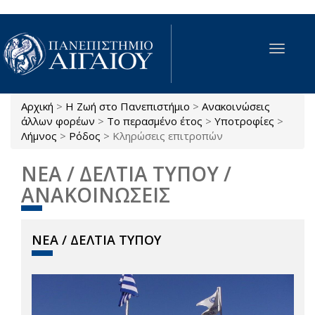
Παράκαμψη προς το κυρίως περιεχόμενο
Toggle
navigat
Αρχική
>
Η Ζωή στο Πανεπιστήμιο
>
Ανακοινώσεις
Είστε εδώ
άλλων φορέων
>
Το περασμένο έτος
>
Υποτροφίες
>
Λήμνος
>
Ρόδος
>
Κληρώσεις επιτροπών
ΝΕΑ / ΔΕΛΤΙΑ ΤΥΠΟΥ /
ΑΝΑΚΟΙΝΩΣΕΙΣ
ΝΕΑ / ΔΕΛΤΙΑ ΤΥΠΟΥ