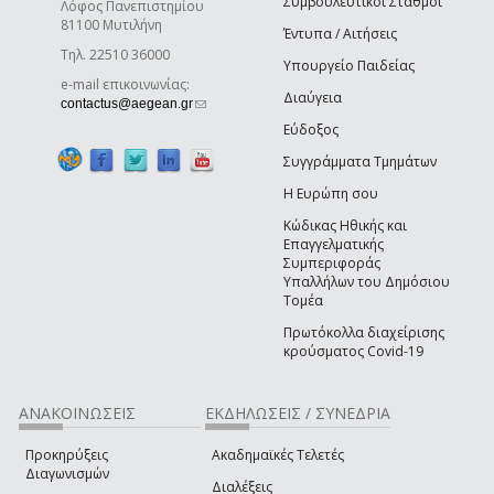
Συμβουλευτικοί Σταθμοί
Λόφος Πανεπιστημίου
81100 Μυτιλήνη
Έντυπα / Αιτήσεις
Τηλ. 22510 36000
Υπουργείο Παιδείας
e-mail επικοινωνίας:
Διαύγεια
(link sends e-mail)
contactus@aegean.gr
Εύδοξος
Συγγράμματα Τμημάτων
Η Ευρώπη σου
Κώδικας Ηθικής και
Επαγγελματικής
Συμπεριφοράς
Υπαλλήλων του Δημόσιου
Τομέα
Πρωτόκολλα διαχείρισης
κρούσματος Covid-19
ΑΝΑΚΟΙΝΩΣΕΙΣ
ΕΚΔΗΛΩΣΕΙΣ / ΣΥΝΕΔΡΙΑ
Προκηρύξεις
Ακαδημαϊκές Τελετές
Διαγωνισμών
Διαλέξεις