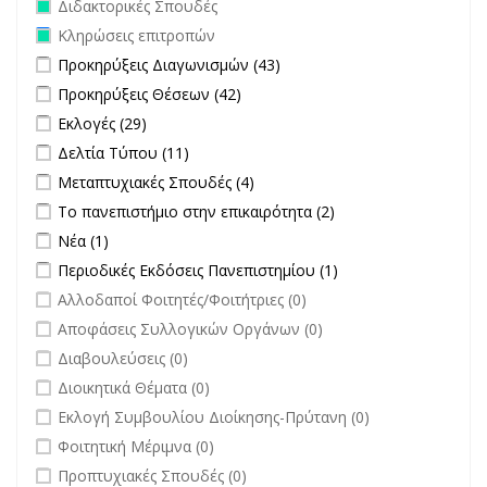
Remove Διδακτορικές Σπουδές filter
Διδακτορικές Σπουδές
Remove Κληρώσεις επιτροπών filter
Κληρώσεις επιτροπών
Apply Προκηρύξεις Διαγωνισμών filter
Apply Προκηρύξεις
Προκηρύξεις Διαγωνισμών (43)
Διαγωνισμών filter
Apply Προκηρύξεις Θέσεων filter
Apply Προκηρύξεις Θέσεων
Προκηρύξεις Θέσεων (42)
filter
Apply Εκλογές filter
Apply Εκλογές filter
Εκλογές (29)
Apply Δελτία Τύπου filter
Apply Δελτία Τύπου filter
Δελτία Τύπου (11)
Apply Μεταπτυχιακές Σπουδές filter
Apply Μεταπτυχιακές Σπουδές
Μεταπτυχιακές Σπουδές (4)
filter
Apply Το πανεπιστήμιο στην επικαιρότητα filter
Apply Το
Το πανεπιστήμιο στην επικαιρότητα (2)
πανεπιστήμιο στην
Apply Νέα filter
Apply Νέα filter
Νέα (1)
επικαιρότητα filter
Apply Περιοδικές Εκδόσεις Πανεπιστημίου filter
Apply Περιοδικές
Περιοδικές Εκδόσεις Πανεπιστημίου (1)
Εκδόσεις
undefined
Αλλοδαποί Φοιτητές/Φοιτήτριες (0)
Πανεπιστημίου
undefined
Αποφάσεις Συλλογικών Οργάνων (0)
filter
undefined
Διαβουλεύσεις (0)
undefined
Διοικητικά Θέματα (0)
undefined
Εκλογή Συμβουλίου Διοίκησης-Πρύτανη (0)
undefined
Φοιτητική Μέριμνα (0)
undefined
Προπτυχιακές Σπουδές (0)