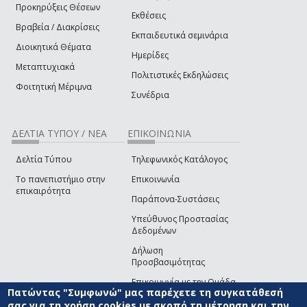
Προκηρύξεις Θέσεων
Εκθέσεις
Βραβεία / Διακρίσεις
Εκπαιδευτικά σεμινάρια
Διοικητικά Θέματα
Ημερίδες
Μεταπτυχιακά
Πολιτιστικές Εκδηλώσεις
Φοιτητική Μέριμνα
Συνέδρια
ΔΕΛΤΙΑ ΤΥΠΟΥ / ΝΕΑ
ΕΠΙΚΟΙΝΩΝΙΑ
Δελτία Τύπου
Τηλεφωνικός Κατάλογος
Το πανεπιστήμιο στην
Επικοινωνία
επικαιρότητα
Παράπονα-Συστάσεις
Υπεύθυνος Προστασίας
Δεδομένων
Δήλωση
Προσβασιμότητας
Επικοινωνία με την Ομάδα
Πατώντας "Συμφωνώ" μας παρέχετε τη συγκατάθεσή
Ανάπτυξης του site
(link sends e-mail)
σας για τη χρήση cookies με σκοπό τη μέτρηση και την