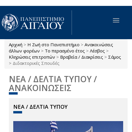
Παράκαμψη προς το κυρίως περιεχόμενο
Toggle
navigat
Αρχική
>
Η Ζωή στο Πανεπιστήμιο
>
Ανακοινώσεις
Είστε εδώ
άλλων φορέων
>
Το περασμένο έτος
>
Λέσβος
>
Κληρώσεις επιτροπών
>
Βραβεία / Διακρίσεις
>
Σάμος
>
Διδακτορικές Σπουδές
ΝΕΑ / ΔΕΛΤΙΑ ΤΥΠΟΥ /
ΑΝΑΚΟΙΝΩΣΕΙΣ
ΝΕΑ / ΔΕΛΤΙΑ ΤΥΠΟΥ