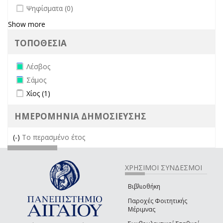
undefined
Ψηφίσματα (0)
Show more
ΤΟΠΟΘΕΣΙΑ
Remove Λέσβος filter
Λέσβος
Remove Σάμος filter
Σάμος
Apply Χίος filter
Apply Χίος filter
Χίος (1)
ΗΜΕΡΟΜΗΝΙΑ ΔΗΜΟΣΙΕΥΣΗΣ
(-)
Remove Το περασμένο έτος filter
Το περασμένο έτος
ΧΡΗΣΙΜΟΙ ΣΥΝΔΕΣΜΟΙ
Βιβλιοθήκη
Παροχές Φοιτητικής
Μέριμνας