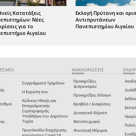
θνείς Κατατάξεις
Εκλογή Πρύτανη και ορι
επιστημίων: Νέες
Αντιπρυτάνεων
κρίσεις για το
Πανεπιστημίου Αιγαίου
επιστήμιο Αιγαίου
ΔΕΣΜΟΙ
ΑΝΑΚΟΙΝΩΣΕΙΣ
ΕΚΔΗΛ
Προκηρύξεις
Ακαδη
Συγγράμματα Τμημάτων
Διαγωνισμών
κής
Διαλέξ
Η Ευρώπη σου
Προκηρύξεις Θέσεων
Εκθέσ
Κώδικας Ηθικής και
Σταθμοί
Βραβεία / Διακρίσεις
Επαγγελματικής
Εκπαι
Συμπεριφοράς
Διοικητικά Θέματα
Υπαλλήλων του Δημόσιου
Ημερί
Τομέα
ίας
Μεταπτυχιακά
Πολιτι
Πρωτόκολλα διαχείρισης
Φοιτητική Μέριμνα
Συνέδ
κρούσματος Covid-19