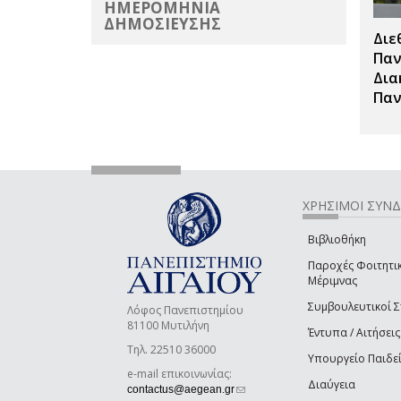
ΗΜΕΡΟΜΗΝΙΑ
ΔΗΜΟΣΙΕΥΣΗΣ
Διε
Παν
Δια
Παν
ΧΡΗΣΙΜΟΙ ΣΥΝ
Βιβλιοθήκη
Παροχές Φοιτητι
Μέριμνας
Συμβουλευτικοί 
Λόφος Πανεπιστημίου
81100 Μυτιλήνη
Έντυπα / Αιτήσεις
Τηλ. 22510 36000
Υπουργείο Παιδε
e-mail επικοινωνίας:
Διαύγεια
(link sends e-mail)
contactus@aegean.gr