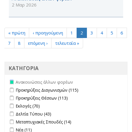
2 Μαρ 2026
« πρώτη
‹ προηγούμενη
1
2
3
4
5
6
7
8
επόμενη ›
τελευταία »
ΚΑΤΗΓΟΡΙΑ
Remove Ανακοινώσεις άλλων φορέων filter
Ανακοινώσεις άλλων φορέων
Apply Προκηρύξεις Διαγωνισμών filter
Apply Προκηρύξεις
Προκηρύξεις Διαγωνισμών (115)
Διαγωνισμών filter
Apply Προκηρύξεις Θέσεων filter
Apply Προκηρύξεις Θέσεων
Προκηρύξεις Θέσεων (113)
filter
Apply Εκλογές filter
Apply Εκλογές filter
Εκλογές (70)
Apply Δελτία Τύπου filter
Apply Δελτία Τύπου filter
Δελτία Τύπου (43)
Apply Μεταπτυχιακές Σπουδές filter
Apply Μεταπτυχιακές
Μεταπτυχιακές Σπουδές (14)
Σπουδές filter
Apply Νέα filter
Apply Νέα filter
Νέα (11)