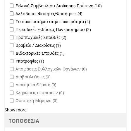
Apply Εκλογή Συμβουλίου Διοίκησης-Πρύτανη filter
Apply
Εκλογή Συμβουλίου Διοίκησης-Πρύτανη (10)
Εκλογή
Apply Αλλοδαποί Φοιτητές/Φοιτήτριες filter
Apply Αλλοδαποί
Αλλοδαποί Φοιτητές/Φοιτήτριες (4)
Συμβουλίου
Φοιτητές/Φοιτήτριες
Apply Το πανεπιστήμιο στην επικαιρότητα filter
Apply Το
Το πανεπιστήμιο στην επικαιρότητα (4)
Διοίκησης-
filter
πανεπιστήμιο στην
Πρύτανη
Apply Περιοδικές Εκδόσεις Πανεπιστημίου filter
Apply Περιοδικές
Περιοδικές Εκδόσεις Πανεπιστημίου (2)
επικαιρότητα filter
filter
Εκδόσεις
Apply Προπτυχιακές Σπουδές filter
Apply Προπτυχιακές Σπουδές
Προπτυχιακές Σπουδές (2)
Πανεπιστημίου
filter
Apply Βραβεία / Διακρίσεις filter
Apply Βραβεία / Διακρίσεις filter
Βραβεία / Διακρίσεις (1)
filter
Apply Διδακτορικές Σπουδές filter
Apply Διδακτορικές Σπουδές
Διδακτορικές Σπουδές (1)
filter
Apply Υποτροφίες filter
Apply Υποτροφίες filter
Υποτροφίες (1)
undefined
Αποφάσεις Συλλογικών Οργάνων (0)
undefined
Διαβουλεύσεις (0)
undefined
Διοικητικά Θέματα (0)
undefined
Κληρώσεις επιτροπών (0)
undefined
Φοιτητική Μέριμνα (0)
Show more
ΤΟΠΟΘΕΣΙΑ