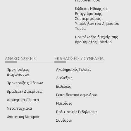
Η Ευρώπη σου
Κώδικας Ηθικής και
Επαγγελματικής
Συμπεριφοράς
Υπαλλήλων του Δημόσιου
Τομέα
Πρωτόκολλα διαχείρισης
κρούσματος Covid-19
ΑΝΑΚΟΙΝΩΣΕΙΣ
ΕΚΔΗΛΩΣΕΙΣ / ΣΥΝΕΔΡΙΑ
Προκηρύξεις
Ακαδημαϊκές Τελετές
Διαγωνισμών
Διαλέξεις
Προκηρύξεις Θέσεων
Εκθέσεις
Βραβεία / Διακρίσεις
Εκπαιδευτικά σεμινάρια
Διοικητικά Θέματα
Ημερίδες
Μεταπτυχιακά
Πολιτιστικές Εκδηλώσεις
Φοιτητική Μέριμνα
Συνέδρια