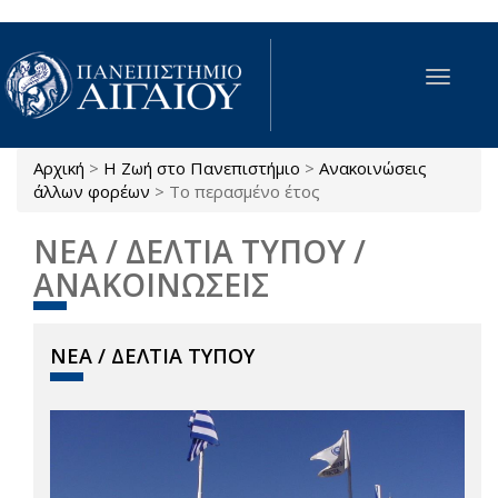
Παράκαμψη προς το κυρίως περιεχόμενο
Toggle
navigat
Αρχική
>
Η Ζωή στο Πανεπιστήμιο
>
Ανακοινώσεις
Είστε εδώ
άλλων φορέων
>
Το περασμένο έτος
ΝΕΑ / ΔΕΛΤΙΑ ΤΥΠΟΥ /
ΑΝΑΚΟΙΝΩΣΕΙΣ
ΝΕΑ / ΔΕΛΤΙΑ ΤΥΠΟΥ