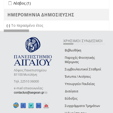
Apply Λέσβος filter
Apply Λέσβος filter
Λέσβος (1)
ΗΜΕΡΟΜΗΝΙΑ ΔΗΜΟΣΙΕΥΣΗΣ
(-)
Remove Το περασμένο έτος filter
Το περασμένο έτος
ΧΡΗΣΙΜΟΙ ΣΥΝΔΕΣΜΟΙ
Βιβλιοθήκη
Παροχές Φοιτητικής
Μέριμνας
Συμβουλευτικοί Σταθμοί
Λόφος Πανεπιστημίου
81100 Μυτιλήνη
Έντυπα / Αιτήσεις
Τηλ. 22510 36000
Υπουργείο Παιδείας
e-mail επικοινωνίας:
Διαύγεια
(link sends e-mail)
contactus@aegean.gr
Εύδοξος
Συγγράμματα Τμημάτων