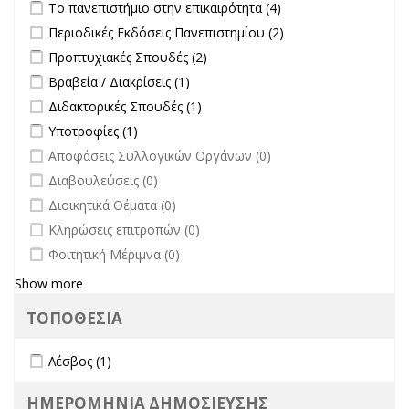
Apply Το πανεπιστήμιο στην επικαιρότητα filter
Apply Το
Το πανεπιστήμιο στην επικαιρότητα (4)
Διοίκησης-
filter
πανεπιστήμιο στην
Πρύτανη
Apply Περιοδικές Εκδόσεις Πανεπιστημίου filter
Apply Περιοδικές
Περιοδικές Εκδόσεις Πανεπιστημίου (2)
επικαιρότητα filter
filter
Εκδόσεις
Apply Προπτυχιακές Σπουδές filter
Apply Προπτυχιακές Σπουδές
Προπτυχιακές Σπουδές (2)
Πανεπιστημίου
filter
Apply Βραβεία / Διακρίσεις filter
Apply Βραβεία / Διακρίσεις filter
Βραβεία / Διακρίσεις (1)
filter
Apply Διδακτορικές Σπουδές filter
Apply Διδακτορικές Σπουδές
Διδακτορικές Σπουδές (1)
filter
Apply Υποτροφίες filter
Apply Υποτροφίες filter
Υποτροφίες (1)
undefined
Αποφάσεις Συλλογικών Οργάνων (0)
undefined
Διαβουλεύσεις (0)
undefined
Διοικητικά Θέματα (0)
undefined
Κληρώσεις επιτροπών (0)
undefined
Φοιτητική Μέριμνα (0)
Show more
ΤΟΠΟΘΕΣΙΑ
Apply Λέσβος filter
Apply Λέσβος filter
Λέσβος (1)
ΗΜΕΡΟΜΗΝΙΑ ΔΗΜΟΣΙΕΥΣΗΣ