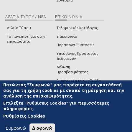
Συνέδρια
ΔΕΛΤΙΑ ΤΥΠΟΥ / ΝΕΑ
ΕΠΙΚΟΙΝΩΝΙΑ
Δελτία Τύπου
Τηλεφωνικός Κατάλογος
Το πανεπιστήμιο στην
Επικοινωνία
επικαιρότητα
Παράπονα-Συστάσεις
Υπεύθυνος Προστασίας
Δεδομένων
Δήλωση
Προσβασιμότητας
Επικοινωνία με την Ομάδα
Πατώντας "Συμφωνώ" μας παρέχετε τη συγκατάθεσή
Ανάπτυξης του site
(link sends e-mail)
σας για τη χρήση cookies με σκοπό τη μέτρηση και την
ανάλυση της επισκεψιμότητας.
© ΠΑΝΕΠΙΣΤΗΜΙΟ ΑΙΓΑΙΟΥ
ΟΡΟΙ ΧΡΗΣΗΣ
ΠΟΛΙΤΙΚΗ COOKIES
ΟΜΑΔΑ
ΑΝΑΠΤΥΞΗΣ
Επιλέξτε "Ρυθμίσεις Cookies" για περισσότερες
πληροφορίες.
Ρυθμίσεις Cookies
Συμφωνώ
Διαφωνώ