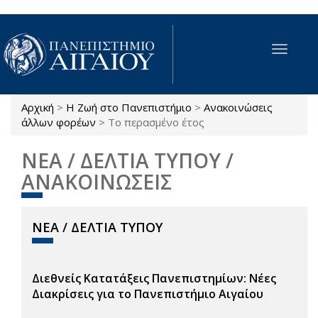
Παράκαμψη προς το κυρίως περιεχόμενο
Toggle
navigat
Αρχική
>
Η Ζωή στο Πανεπιστήμιο
>
Ανακοινώσεις
Είστε εδώ
άλλων φορέων
>
Το περασμένο έτος
ΝΕΑ / ΔΕΛΤΙΑ ΤΥΠΟΥ /
ΑΝΑΚΟΙΝΩΣΕΙΣ
ΝΕΑ / ΔΕΛΤΙΑ ΤΥΠΟΥ
Διεθνείς Κατατάξεις Πανεπιστημίων: Νέες
Διακρίσεις για το Πανεπιστήμιο Αιγαίου