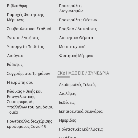
Βιβλιοθήκη
Προκηρύξεις
Διαγωνισμών
Παροχές Φοιτητικής
Μέριμνας
Προκηρύξεις Θέσεων
Συμβουλευτικοί Σταθμοί
Βραβεία / Διακρίσεις
Έντυπα / Αιτήσεις
Διοικητικά Θέματα
Υπουργείο Παιδείας
Μεταπτυχιακά
Διαύγεια
Φοιτητική Μέριμνα
Εύδοξος
ΕΚΔΗΛΩΣΕΙΣ / ΣΥΝΕΔΡΙΑ
Συγγράμματα Τμημάτων
Η Ευρώπη σου
Ακαδημαϊκές Τελετές
Κώδικας Ηθικής και
Διαλέξεις
Επαγγελματικής
Συμπεριφοράς
Εκθέσεις
Υπαλλήλων του Δημόσιου
Εκπαιδευτικά σεμινάρια
Τομέα
Ημερίδες
Πρωτόκολλα διαχείρισης
κρούσματος Covid-19
Πολιτιστικές Εκδηλώσεις