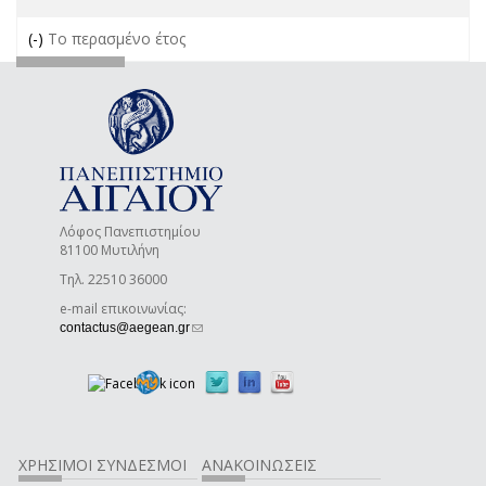
(-)
Remove Το περασμένο έτος filter
Το περασμένο έτος
Λόφος Πανεπιστημίου
81100 Μυτιλήνη
Τηλ. 22510 36000
e-mail επικοινωνίας:
(link sends e-mail)
contactus@aegean.gr
ΧΡΗΣΙΜΟΙ ΣΥΝΔΕΣΜΟΙ
ΑΝΑΚΟΙΝΩΣΕΙΣ