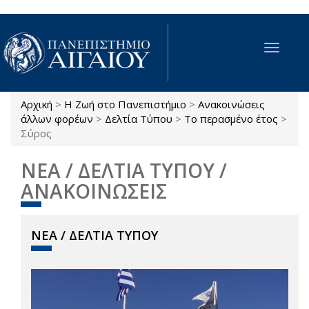
Παράκαμψη προς το κυρίως περιεχόμενο
Toggle
navigat
Αρχική
>
Η Ζωή στο Πανεπιστήμιο
>
Ανακοινώσεις
Είστε εδώ
άλλων φορέων
>
Δελτία Τύπου
>
Το περασμένο έτος
>
Σύρος
ΝΕΑ / ΔΕΛΤΙΑ ΤΥΠΟΥ /
ΑΝΑΚΟΙΝΩΣΕΙΣ
ΝΕΑ / ΔΕΛΤΙΑ ΤΥΠΟΥ