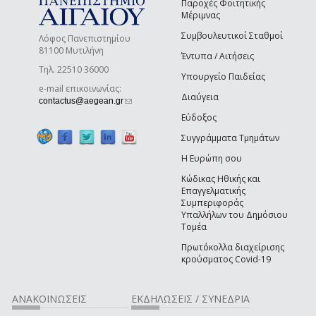
Παροχές Φοιτητικής
Μέριμνας
Συμβουλευτικοί Σταθμοί
Λόφος Πανεπιστημίου
81100 Μυτιλήνη
Έντυπα / Αιτήσεις
Τηλ. 22510 36000
Υπουργείο Παιδείας
e-mail επικοινωνίας:
Διαύγεια
(link sends e-mail)
contactus@aegean.gr
Εύδοξος
Συγγράμματα Τμημάτων
Η Ευρώπη σου
Κώδικας Ηθικής και
Επαγγελματικής
Συμπεριφοράς
Υπαλλήλων του Δημόσιου
Τομέα
Πρωτόκολλα διαχείρισης
κρούσματος Covid-19
ΑΝΑΚΟΙΝΩΣΕΙΣ
ΕΚΔΗΛΩΣΕΙΣ / ΣΥΝΕΔΡΙΑ