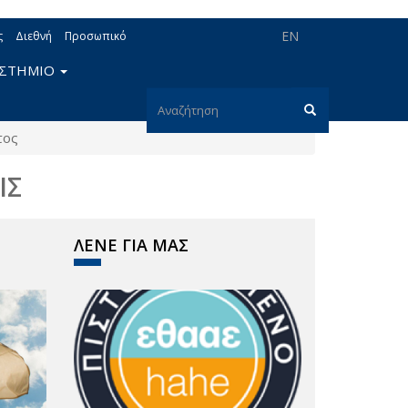
EN
ς
Διεθνή
Προσωπικό
ΙΣΤΗΜΙΟ
Φόρμα
τος
αναζήτησης
Αναζήτηση
ΙΣ
ΛΕΝΕ ΓΙΑ ΜΑΣ