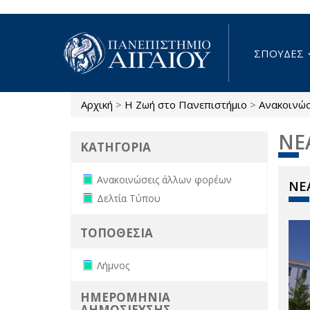
Παράκαμψη προς το κυρίως περιεχόμενο
ΣΠΟΥΔΕΣ
Αρχική
>
Η Ζωή στο Πανεπιστήμιο
>
Ανακοινώ
Είστε εδώ
ΝΕ
ΚΑΤΗΓΟΡΙΑ
Remove Ανακοινώσεις άλλων
Ανακοινώσεις άλλων φορέων
ΝΕΑ
φορέων filter
Remove Δελτία Τύπου filter
Δελτία Τύπου
ΤΟΠΟΘΕΣΙΑ
Remove Λήμνος filter
Λήμνος
ΗΜΕΡΟΜΗΝΙΑ
ΔΗΜΟΣΙΕΥΣΗΣ