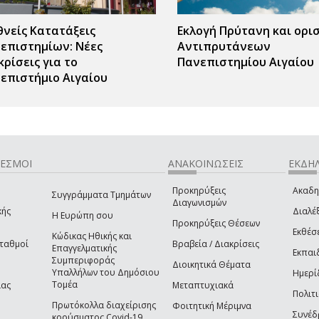
θνείς Κατατάξεις
Εκλογή Πρύτανη και ορι
επιστημίων: Νέες
Αντιπρυτάνεων
κρίσεις για το
Πανεπιστημίου Αιγαίου
επιστήμιο Αιγαίου
ΔΕΣΜΟΙ
ΑΝΑΚΟΙΝΩΣΕΙΣ
ΕΚΔΗΛ
Προκηρύξεις
Ακαδη
Συγγράμματα Τμημάτων
Διαγωνισμών
κής
Διαλέξ
Η Ευρώπη σου
Προκηρύξεις Θέσεων
Εκθέσ
Κώδικας Ηθικής και
Σταθμοί
Βραβεία / Διακρίσεις
Επαγγελματικής
Εκπαι
Συμπεριφοράς
Διοικητικά Θέματα
Υπαλλήλων του Δημόσιου
Ημερί
Τομέα
ίας
Μεταπτυχιακά
Πολιτι
Πρωτόκολλα διαχείρισης
Φοιτητική Μέριμνα
Συνέδ
κρούσματος Covid-19