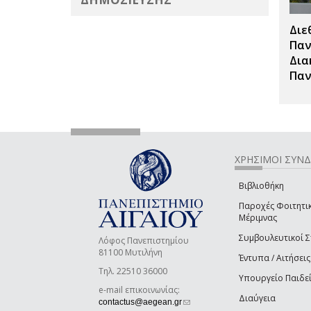
Διε
Παν
Δια
Παν
ΧΡΗΣΙΜΟΙ ΣΥΝ
Βιβλιοθήκη
Παροχές Φοιτητι
Μέριμνας
Συμβουλευτικοί 
Λόφος Πανεπιστημίου
81100 Μυτιλήνη
Έντυπα / Αιτήσεις
Τηλ. 22510 36000
Υπουργείο Παιδε
e-mail επικοινωνίας:
Διαύγεια
(link sends e-mail)
contactus@aegean.gr