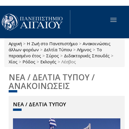
Παράκαμψη προς το κυρίως περιεχόμενο
Toggle
navigat
Αρχική
>
Η Ζωή στο Πανεπιστήμιο
>
Ανακοινώσεις
Είστε εδώ
άλλων φορέων
>
Δελτία Τύπου
>
Λήμνος
>
Το
περασμένο έτος
>
Σύρος
>
Διδακτορικές Σπουδές
>
Χίος
>
Ρόδος
>
Εκλογές
>
Λέσβος
ΝΕΑ / ΔΕΛΤΙΑ ΤΥΠΟΥ /
ΑΝΑΚΟΙΝΩΣΕΙΣ
ΝΕΑ / ΔΕΛΤΙΑ ΤΥΠΟΥ