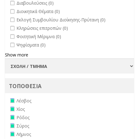
undefined
Διαβουλεύσεις (0)
undefined
Διοικητικά Θέματα (0)
undefined
Εκλογή Συμβουλίου Διοίκησης-Πρύτανη (0)
undefined
Κληρώσεις επιτροπών (0)
undefined
Φοιτητική Μέριμνα (0)
undefined
Ψηφίσματα (0)
Show more
ΤΟΠΟΘΕΣΙΑ
Remove Λέσβος filter
Λέσβος
Remove Χίος filter
Χίος
Remove Ρόδος filter
Ρόδος
Remove Σύρος filter
Σύρος
Remove Λήμνος filter
Λήμνος