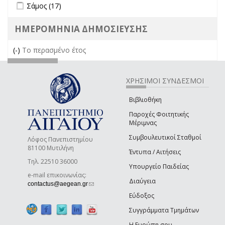
Apply Σάμος filter
Apply Σάμος filter
Σάμος (17)
ΗΜΕΡΟΜΗΝΙΑ ΔΗΜΟΣΙΕΥΣΗΣ
(-)
Remove Το περασμένο έτος filter
Το περασμένο έτος
ΧΡΗΣΙΜΟΙ ΣΥΝΔΕΣΜΟΙ
Βιβλιοθήκη
Παροχές Φοιτητικής
Μέριμνας
Συμβουλευτικοί Σταθμοί
Λόφος Πανεπιστημίου
81100 Μυτιλήνη
Έντυπα / Αιτήσεις
Τηλ. 22510 36000
Υπουργείο Παιδείας
e-mail επικοινωνίας:
Διαύγεια
(link sends e-mail)
contactus@aegean.gr
Εύδοξος
Συγγράμματα Τμημάτων
Η Ευρώπη σου