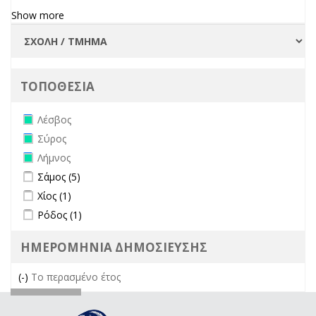
Show more
ΤΟΠΟΘΕΣΙΑ
Remove Λέσβος filter
Λέσβος
Remove Σύρος filter
Σύρος
Remove Λήμνος filter
Λήμνος
Apply Σάμος filter
Apply Σάμος filter
Σάμος (5)
Apply Χίος filter
Apply Χίος filter
Χίος (1)
Apply Ρόδος filter
Apply Ρόδος filter
Ρόδος (1)
ΗΜΕΡΟΜΗΝΙΑ ΔΗΜΟΣΙΕΥΣΗΣ
(-)
Remove Το περασμένο έτος filter
Το περασμένο έτος