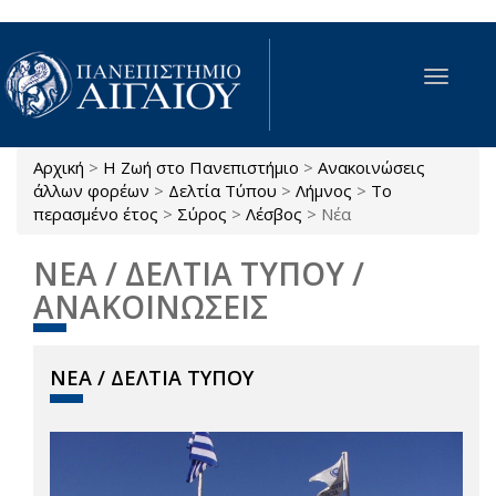
Παράκαμψη προς το κυρίως περιεχόμενο
Toggle
navigat
Αρχική
>
Η Ζωή στο Πανεπιστήμιο
>
Ανακοινώσεις
Είστε εδώ
άλλων φορέων
>
Δελτία Τύπου
>
Λήμνος
>
Το
περασμένο έτος
>
Σύρος
>
Λέσβος
>
Νέα
ΝΕΑ / ΔΕΛΤΙΑ ΤΥΠΟΥ /
ΑΝΑΚΟΙΝΩΣΕΙΣ
ΝΕΑ / ΔΕΛΤΙΑ ΤΥΠΟΥ