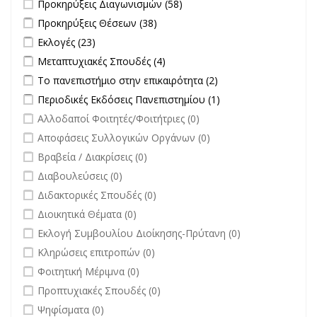
Apply Προκηρύξεις Διαγωνισμών filter
Apply Προκηρύξεις
Προκηρύξεις Διαγωνισμών (58)
Διαγωνισμών filter
Apply Προκηρύξεις Θέσεων filter
Apply Προκηρύξεις Θέσεων
Προκηρύξεις Θέσεων (38)
filter
Apply Εκλογές filter
Apply Εκλογές filter
Εκλογές (23)
Apply Μεταπτυχιακές Σπουδές filter
Apply Μεταπτυχιακές Σπουδές
Μεταπτυχιακές Σπουδές (4)
filter
Apply Το πανεπιστήμιο στην επικαιρότητα filter
Apply Το
Το πανεπιστήμιο στην επικαιρότητα (2)
πανεπιστήμιο στην
Apply Περιοδικές Εκδόσεις Πανεπιστημίου filter
Apply Περιοδικές
Περιοδικές Εκδόσεις Πανεπιστημίου (1)
επικαιρότητα filter
Εκδόσεις
undefined
Αλλοδαποί Φοιτητές/Φοιτήτριες (0)
Πανεπιστημίου
undefined
Αποφάσεις Συλλογικών Οργάνων (0)
filter
undefined
Βραβεία / Διακρίσεις (0)
undefined
Διαβουλεύσεις (0)
undefined
Διδακτορικές Σπουδές (0)
undefined
Διοικητικά Θέματα (0)
undefined
Εκλογή Συμβουλίου Διοίκησης-Πρύτανη (0)
undefined
Κληρώσεις επιτροπών (0)
undefined
Φοιτητική Μέριμνα (0)
undefined
Προπτυχιακές Σπουδές (0)
undefined
Ψηφίσματα (0)