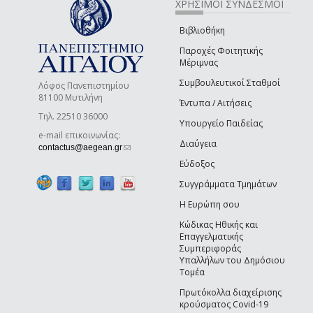
ΧΡΗΣΙΜΟΙ ΣΥΝΔΕΣΜΟΙ
Βιβλιοθήκη
Παροχές Φοιτητικής
Μέριμνας
Συμβουλευτικοί Σταθμοί
Λόφος Πανεπιστημίου
81100 Μυτιλήνη
Έντυπα / Αιτήσεις
Τηλ. 22510 36000
Υπουργείο Παιδείας
e-mail επικοινωνίας:
Διαύγεια
(link sends e-mail)
contactus@aegean.gr
Εύδοξος
Συγγράμματα Τμημάτων
Η Ευρώπη σου
Κώδικας Ηθικής και
Επαγγελματικής
Συμπεριφοράς
Υπαλλήλων του Δημόσιου
Τομέα
Πρωτόκολλα διαχείρισης
κρούσματος Covid-19