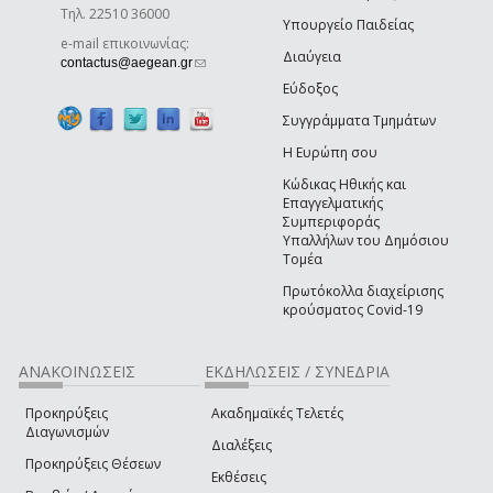
Τηλ. 22510 36000
Υπουργείο Παιδείας
e-mail επικοινωνίας:
Διαύγεια
(link sends e-mail)
contactus@aegean.gr
Εύδοξος
Συγγράμματα Τμημάτων
Η Ευρώπη σου
Κώδικας Ηθικής και
Επαγγελματικής
Συμπεριφοράς
Υπαλλήλων του Δημόσιου
Τομέα
Πρωτόκολλα διαχείρισης
κρούσματος Covid-19
ΑΝΑΚΟΙΝΩΣΕΙΣ
ΕΚΔΗΛΩΣΕΙΣ / ΣΥΝΕΔΡΙΑ
Προκηρύξεις
Ακαδημαϊκές Τελετές
Διαγωνισμών
Διαλέξεις
Προκηρύξεις Θέσεων
Εκθέσεις