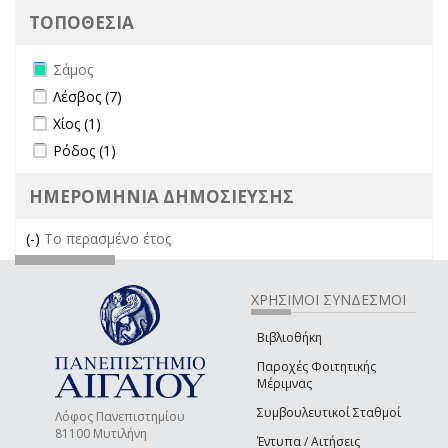
ΤΟΠΟΘΕΣΙΑ
Remove Σάμος filter
Σάμος
Apply Λέσβος filter
Apply Λέσβος filter
Λέσβος (7)
Apply Χίος filter
Apply Χίος filter
Χίος (1)
Apply Ρόδος filter
Apply Ρόδος filter
Ρόδος (1)
ΗΜΕΡΟΜΗΝΙΑ ΔΗΜΟΣΙΕΥΣΗΣ
(-)
Remove Το περασμένο έτος filter
Το περασμένο έτος
ΧΡΗΣΙΜΟΙ ΣΥΝΔΕΣΜΟΙ
Βιβλιοθήκη
Παροχές Φοιτητικής
Μέριμνας
Συμβουλευτικοί Σταθμοί
Λόφος Πανεπιστημίου
81100 Μυτιλήνη
Έντυπα / Αιτήσεις