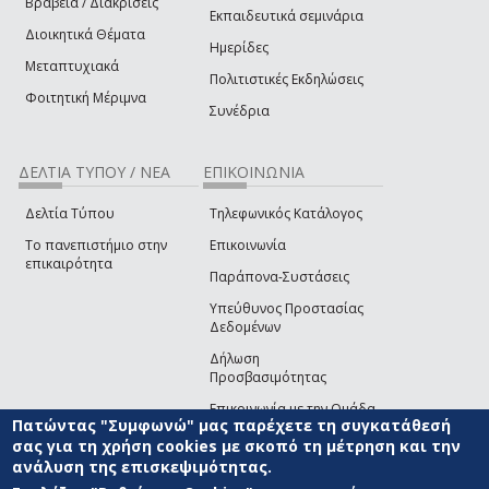
Βραβεία / Διακρίσεις
Εκπαιδευτικά σεμινάρια
Διοικητικά Θέματα
Ημερίδες
Μεταπτυχιακά
Πολιτιστικές Εκδηλώσεις
Φοιτητική Μέριμνα
Συνέδρια
ΔΕΛΤΙΑ ΤΥΠΟΥ / ΝΕΑ
ΕΠΙΚΟΙΝΩΝΙΑ
Δελτία Τύπου
Τηλεφωνικός Κατάλογος
Το πανεπιστήμιο στην
Επικοινωνία
επικαιρότητα
Παράπονα-Συστάσεις
Υπεύθυνος Προστασίας
Δεδομένων
Δήλωση
Προσβασιμότητας
Επικοινωνία με την Ομάδα
Πατώντας "Συμφωνώ" μας παρέχετε τη συγκατάθεσή
Ανάπτυξης του site
(link sends e-mail)
σας για τη χρήση cookies με σκοπό τη μέτρηση και την
ανάλυση της επισκεψιμότητας.
© ΠΑΝΕΠΙΣΤΗΜΙΟ ΑΙΓΑΙΟΥ
ΟΡΟΙ ΧΡΗΣΗΣ
ΠΟΛΙΤΙΚΗ COOKIES
ΟΜΑΔΑ
ΑΝΑΠΤΥΞΗΣ