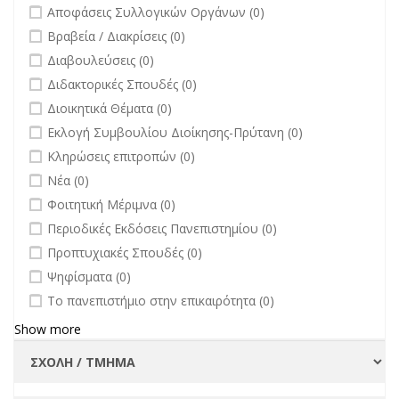
undefined
Αποφάσεις Συλλογικών Οργάνων (0)
undefined
Βραβεία / Διακρίσεις (0)
undefined
Διαβουλεύσεις (0)
undefined
Διδακτορικές Σπουδές (0)
undefined
Διοικητικά Θέματα (0)
undefined
Εκλογή Συμβουλίου Διοίκησης-Πρύτανη (0)
undefined
Κληρώσεις επιτροπών (0)
undefined
Νέα (0)
undefined
Φοιτητική Μέριμνα (0)
undefined
Περιοδικές Εκδόσεις Πανεπιστημίου (0)
undefined
Προπτυχιακές Σπουδές (0)
undefined
Ψηφίσματα (0)
undefined
Το πανεπιστήμιο στην επικαιρότητα (0)
Show more