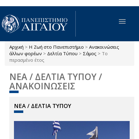
Παράκαμψη προς το κυρίως περιεχόμενο
Toggle
navigat
Αρχική
>
Η Ζωή στο Πανεπιστήμιο
>
Ανακοινώσεις
Είστε εδώ
άλλων φορέων
>
Δελτία Τύπου
>
Σάμος
>
Το
περασμένο έτος
ΝΕΑ / ΔΕΛΤΙΑ ΤΥΠΟΥ /
ΑΝΑΚΟΙΝΩΣΕΙΣ
ΝΕΑ / ΔΕΛΤΙΑ ΤΥΠΟΥ