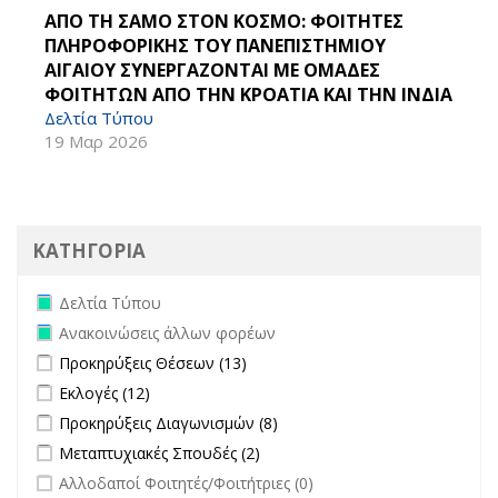
ΑΠΟ ΤΗ ΣΑΜΟ ΣΤΟΝ ΚΟΣΜΟ: ΦΟΙΤΗΤΕΣ
ΠΛΗΡΟΦΟΡΙΚΗΣ ΤΟΥ ΠΑΝΕΠΙΣΤΗΜΙΟΥ
ΑΙΓΑΙΟΥ ΣΥΝΕΡΓΑΖΟΝΤΑΙ ΜΕ ΟΜΑΔΕΣ
ΦΟΙΤΗΤΩΝ ΑΠΟ ΤΗΝ ΚΡΟΑΤΙΑ ΚΑΙ ΤΗΝ ΙΝΔΙΑ
Δελτία Τύπου
19 Μαρ 2026
ΚΑΤΗΓΟΡΙΑ
Remove Δελτία Τύπου filter
Δελτία Τύπου
Remove Ανακοινώσεις άλλων φορέων filter
Ανακοινώσεις άλλων φορέων
Apply Προκηρύξεις Θέσεων filter
Apply Προκηρύξεις Θέσεων
Προκηρύξεις Θέσεων (13)
filter
Apply Εκλογές filter
Apply Εκλογές filter
Εκλογές (12)
Apply Προκηρύξεις Διαγωνισμών filter
Apply Προκηρύξεις
Προκηρύξεις Διαγωνισμών (8)
Διαγωνισμών filter
Apply Μεταπτυχιακές Σπουδές filter
Apply Μεταπτυχιακές Σπουδές
Μεταπτυχιακές Σπουδές (2)
filter
undefined
Αλλοδαποί Φοιτητές/Φοιτήτριες (0)