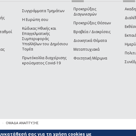
Προκηρύξεις
Ακαδη
Συγγράμματα Τμημάτων
Διαγωνισμών
κής
Διαλέξ
Η Ευρώπη σου
Προκηρύξεις Θέσεων
Εκθέσ
Κώδικας Ηθικής και
Σταθμοί
Βραβεία / Διακρίσεις
Επαγγελματικής
Εκπαι
Συμπεριφοράς
Διοικητικά Θέματα
Υπαλλήλων του Δημόσιου
Ημερί
Τομέα
ίας
Μεταπτυχιακά
Πολιτι
Πρωτόκολλα διαχείρισης
Φοιτητική Μέριμνα
Συνέδ
κρούσματος Covid-19
ΟΜΑΔΑ ΑΝΑΠΤΥΞΗΣ
γκατάθεσή σας για τη χρήση cookies με