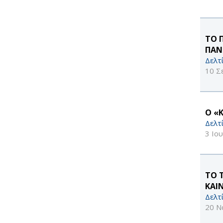
ΤΟ 
ΠΑΝ
Δελτ
10 Σ
Ο «
Δελτ
3 Ιο
ΤΟ 
ΚΑΙ
Δελτ
20 Ν