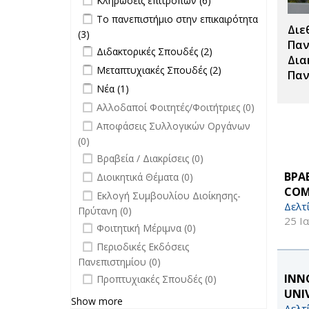
Κληρώσεις επιτροπών (6)
Κληρώσεις
Apply Το πανεπιστήμιο στην
Το πανεπιστήμιο στην επικαιρότητα
επιτροπών
Διε
επικαιρότητα filter
(3)
Apply Το πανεπιστήμιο στην
filter
Παν
Apply Διδακτορικές Σπουδές filter
επικαιρότητα filter
Apply
Διδακτορικές Σπουδές (2)
Δια
Διδακτορικές
Apply Μεταπτυχιακές Σπουδές filter
Apply
Μεταπτυχιακές Σπουδές (2)
Παν
Σπουδές
Μεταπτυχιακές
Apply Νέα filter
Apply Νέα filter
Νέα (1)
filter
Σπουδές filter
undefined
Αλλοδαποί Φοιτητές/Φοιτήτριες (0)
undefined
Αποφάσεις Συλλογικών Οργάνων
(0)
undefined
Βραβεία / Διακρίσεις (0)
undefined
ΒΡΑ
Διοικητικά Θέματα (0)
COM
undefined
Εκλογή Συμβουλίου Διοίκησης-
Δελτ
Πρύτανη (0)
25 Ι
undefined
Φοιτητική Μέριμνα (0)
undefined
Περιοδικές Εκδόσεις
Πανεπιστημίου (0)
undefined
INNO
Προπτυχιακές Σπουδές (0)
UNI
Show more
Δελτ