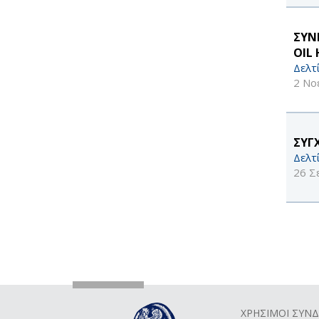
ΣΥΝ
OIL 
Δελτ
2 Νο
ΣΥΓ
Δελτ
26 Σ
ΧΡΗΣΙΜΟΙ ΣΥΝ