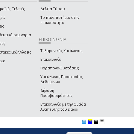
μαϊκές Τελετές
Δελτία Τύπου
εις
Το πανεπιστήμιο στην
επικαιρότητα
εις
δευτικά σεμινάρια
ΕΠΙΚΟΙΝΩΝΙΑ
δες
Τηλεφωνικός Κατάλογος
στικές Εκδηλώσεις
Επικοινωνία
ρια
Παράπονα-Συστάσεις
Υπεύθυνος Προστασίας
Δεδομένων
Δήλωση
Προσβασιμότητας
Επικοινωνία με την Ομάδα
Ανάπτυξης του site
(link sends e-mail)