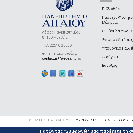
Βιβλιοθήκη
Παροχές Φοιτητι
Μέριμνας
Συμβουλευτικοί 
Λόφος Πανεπιστημίου
81100 Μυτιλήνη
Έντυπα / Αιτήσεις
Τηλ. 22510 36000
Υπουργείο Παιδε
e-mail επικοινωνίας:
Διαύγεια
(link sends e-mail)
contactus@aegean.gr
Εύδοξος
© ΠΑΝΕΠΙΣΤΗΜΙΟ ΑΙΓΑΙΟΥ
ΟΡΟΙ ΧΡΗΣΗΣ
ΠΟΛΙΤΙΚΗ COOKIES
Πατώντας "Συμφωνώ" μας παρέχετε τη συ