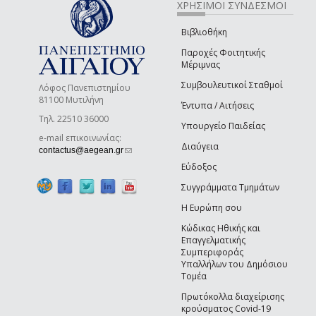
ΧΡΗΣΙΜΟΙ ΣΥΝΔΕΣΜΟΙ
Βιβλιοθήκη
Παροχές Φοιτητικής
Μέριμνας
Συμβουλευτικοί Σταθμοί
Λόφος Πανεπιστημίου
81100 Μυτιλήνη
Έντυπα / Αιτήσεις
Τηλ. 22510 36000
Υπουργείο Παιδείας
e-mail επικοινωνίας:
Διαύγεια
(link sends e-mail)
contactus@aegean.gr
Εύδοξος
Συγγράμματα Τμημάτων
Η Ευρώπη σου
Κώδικας Ηθικής και
Επαγγελματικής
Συμπεριφοράς
Υπαλλήλων του Δημόσιου
Τομέα
Πρωτόκολλα διαχείρισης
κρούσματος Covid-19