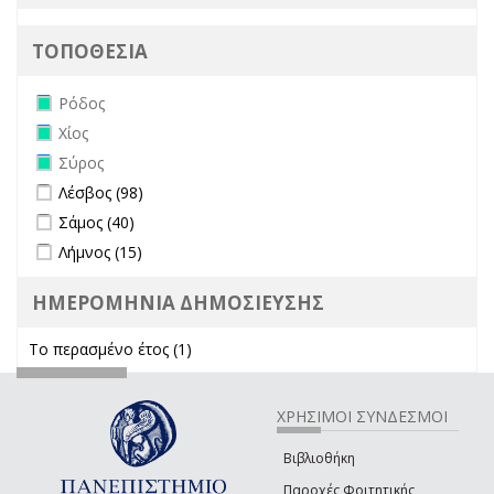
ΤΟΠΟΘΕΣΙΑ
Remove Ρόδος filter
Ρόδος
Remove Χίος filter
Χίος
Remove Σύρος filter
Σύρος
Apply Λέσβος filter
Apply Λέσβος filter
Λέσβος (98)
Apply Σάμος filter
Apply Σάμος filter
Σάμος (40)
Apply Λήμνος filter
Apply Λήμνος filter
Λήμνος (15)
ΗΜΕΡΟΜΗΝΙΑ ΔΗΜΟΣΙΕΥΣΗΣ
Το περασμένο έτος (1)
Apply Το περασμένο έτος filter
ΧΡΗΣΙΜΟΙ ΣΥΝΔΕΣΜΟΙ
Βιβλιοθήκη
Παροχές Φοιτητικής