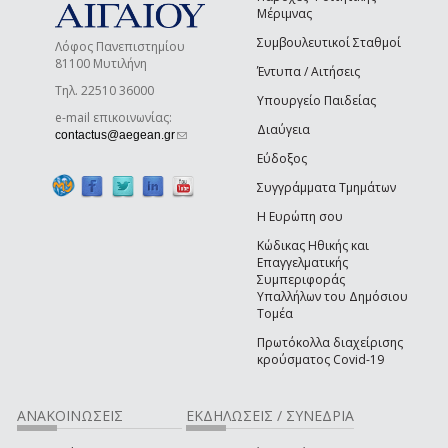
Μέριμνας
Συμβουλευτικοί Σταθμοί
Λόφος Πανεπιστημίου
81100 Μυτιλήνη
Έντυπα / Αιτήσεις
Τηλ. 22510 36000
Υπουργείο Παιδείας
e-mail επικοινωνίας:
Διαύγεια
(link sends e-mail)
contactus@aegean.gr
Εύδοξος
Συγγράμματα Τμημάτων
Η Ευρώπη σου
Κώδικας Ηθικής και
Επαγγελματικής
Συμπεριφοράς
Υπαλλήλων του Δημόσιου
Τομέα
Πρωτόκολλα διαχείρισης
κρούσματος Covid-19
ΑΝΑΚΟΙΝΩΣΕΙΣ
ΕΚΔΗΛΩΣΕΙΣ / ΣΥΝΕΔΡΙΑ