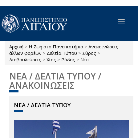
Παράκαμψη προς το κυρίως περιεχόμενο
Toggle
navigat
Αρχική
>
Η Ζωή στο Πανεπιστήμιο
>
Ανακοινώσεις
Είστε εδώ
άλλων φορέων
>
Δελτία Τύπου
>
Σύρος
>
Διαβουλεύσεις
>
Χίος
>
Ρόδος
>
Νέα
ΝΕΑ / ΔΕΛΤΙΑ ΤΥΠΟΥ /
ΑΝΑΚΟΙΝΩΣΕΙΣ
ΝΕΑ / ΔΕΛΤΙΑ ΤΥΠΟΥ