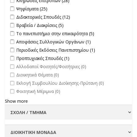
Κληρώσεις επιτροπών (28)
filter
Apply Ψηφίσματα filter
Apply Ψηφίσματα filter
Ψηφίσματα (25)
Apply Διδακτορικές Σπουδές filter
Apply Διδακτορικές Σπουδές
Διδακτορικές Σπουδές (12)
filter
Apply Βραβεία / Διακρίσεις filter
Apply Βραβεία / Διακρίσεις filter
Βραβεία / Διακρίσεις (5)
Apply Το πανεπιστήμιο στην επικαιρότητα filter
Apply Το
Το πανεπιστήμιο στην επικαιρότητα (5)
πανεπιστήμιο στην
Apply Αποφάσεις Συλλογικών Οργάνων filter
Apply Αποφάσεις
Αποφάσεις Συλλογικών Οργάνων (1)
επικαιρότητα filter
Συλλογικών
Apply Περιοδικές Εκδόσεις Πανεπιστημίου filter
Apply Περιοδικές
Περιοδικές Εκδόσεις Πανεπιστημίου (1)
Οργάνων filter
Εκδόσεις
Apply Προπτυχιακές Σπουδές filter
Apply Προπτυχιακές Σπουδές
Προπτυχιακές Σπουδές (1)
Πανεπιστημίου
filter
undefined
Αλλοδαποί Φοιτητές/Φοιτήτριες (0)
filter
undefined
Διοικητικά Θέματα (0)
undefined
Εκλογή Συμβουλίου Διοίκησης-Πρύτανη (0)
undefined
Φοιτητική Μέριμνα (0)
Show more