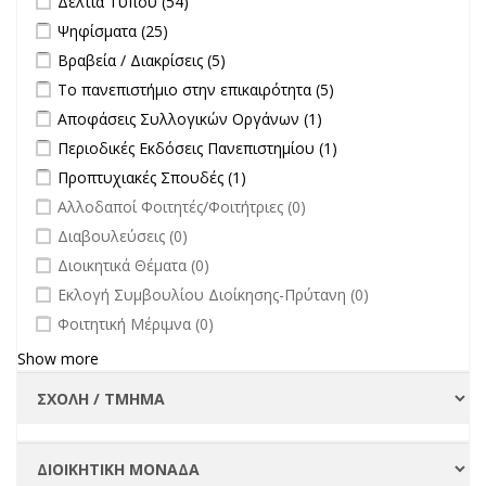
Δελτία Τύπου (54)
Apply Ψηφίσματα filter
Apply Ψηφίσματα filter
Ψηφίσματα (25)
Apply Βραβεία / Διακρίσεις filter
Apply Βραβεία / Διακρίσεις filter
Βραβεία / Διακρίσεις (5)
Apply Το πανεπιστήμιο στην επικαιρότητα filter
Apply Το
Το πανεπιστήμιο στην επικαιρότητα (5)
πανεπιστήμιο στην
Apply Αποφάσεις Συλλογικών Οργάνων filter
Apply Αποφάσεις
Αποφάσεις Συλλογικών Οργάνων (1)
επικαιρότητα filter
Συλλογικών
Apply Περιοδικές Εκδόσεις Πανεπιστημίου filter
Apply Περιοδικές
Περιοδικές Εκδόσεις Πανεπιστημίου (1)
Οργάνων filter
Εκδόσεις
Apply Προπτυχιακές Σπουδές filter
Apply Προπτυχιακές Σπουδές
Προπτυχιακές Σπουδές (1)
Πανεπιστημίου
filter
undefined
Αλλοδαποί Φοιτητές/Φοιτήτριες (0)
filter
undefined
Διαβουλεύσεις (0)
undefined
Διοικητικά Θέματα (0)
undefined
Εκλογή Συμβουλίου Διοίκησης-Πρύτανη (0)
undefined
Φοιτητική Μέριμνα (0)
Show more