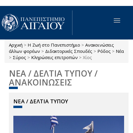
Παράκαμψη προς το κυρίως περιεχόμενο
Toggle
navigat
Αρχική
>
Η Ζωή στο Πανεπιστήμιο
>
Ανακοινώσεις
Είστε εδώ
άλλων φορέων
>
Διδακτορικές Σπουδές
>
Ρόδος
>
Νέα
>
Σύρος
>
Κληρώσεις επιτροπών
>
Χίος
ΝΕΑ / ΔΕΛΤΙΑ ΤΥΠΟΥ /
ΑΝΑΚΟΙΝΩΣΕΙΣ
ΝΕΑ / ΔΕΛΤΙΑ ΤΥΠΟΥ