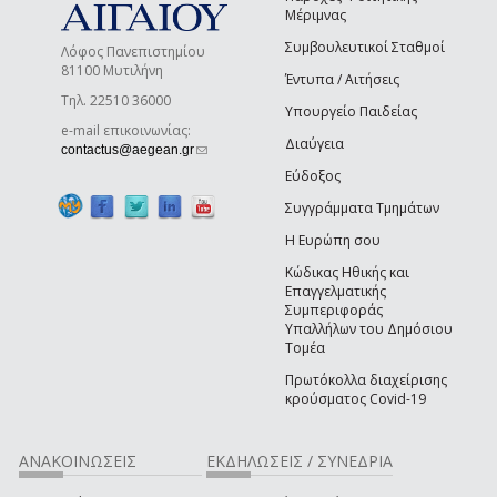
Μέριμνας
Συμβουλευτικοί Σταθμοί
Λόφος Πανεπιστημίου
81100 Μυτιλήνη
Έντυπα / Αιτήσεις
Τηλ. 22510 36000
Υπουργείο Παιδείας
e-mail επικοινωνίας:
Διαύγεια
(link sends e-mail)
contactus@aegean.gr
Εύδοξος
Συγγράμματα Τμημάτων
Η Ευρώπη σου
Κώδικας Ηθικής και
Επαγγελματικής
Συμπεριφοράς
Υπαλλήλων του Δημόσιου
Τομέα
Πρωτόκολλα διαχείρισης
κρούσματος Covid-19
ΑΝΑΚΟΙΝΩΣΕΙΣ
ΕΚΔΗΛΩΣΕΙΣ / ΣΥΝΕΔΡΙΑ