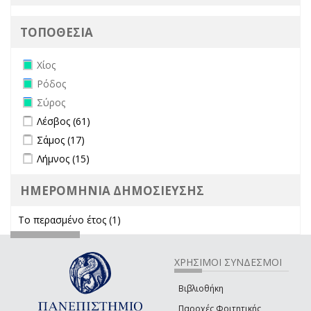
ΤΟΠΟΘΕΣΙΑ
Remove Χίος filter
Χίος
Remove Ρόδος filter
Ρόδος
Remove Σύρος filter
Σύρος
Apply Λέσβος filter
Apply Λέσβος filter
Λέσβος (61)
Apply Σάμος filter
Apply Σάμος filter
Σάμος (17)
Apply Λήμνος filter
Apply Λήμνος filter
Λήμνος (15)
ΗΜΕΡΟΜΗΝΙΑ ΔΗΜΟΣΙΕΥΣΗΣ
Το περασμένο έτος (1)
Apply Το περασμένο έτος filter
ΧΡΗΣΙΜΟΙ ΣΥΝΔΕΣΜΟΙ
Βιβλιοθήκη
Παροχές Φοιτητικής