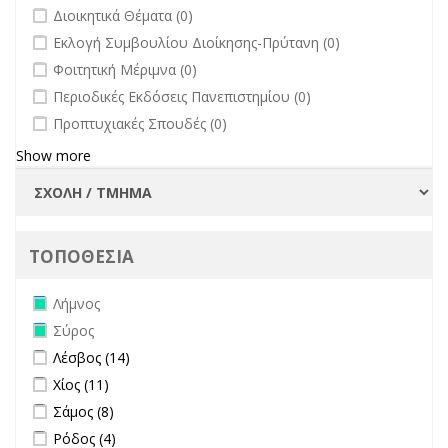
undefined
Διοικητικά Θέματα (0)
undefined
Εκλογή Συμβουλίου Διοίκησης-Πρύτανη (0)
undefined
Φοιτητική Μέριμνα (0)
undefined
Περιοδικές Εκδόσεις Πανεπιστημίου (0)
undefined
Προπτυχιακές Σπουδές (0)
Show more
ΤΟΠΟΘΕΣΙΑ
Remove Λήμνος filter
Λήμνος
Remove Σύρος filter
Σύρος
Apply Λέσβος filter
Apply Λέσβος filter
Λέσβος (14)
Apply Χίος filter
Apply Χίος filter
Χίος (11)
Apply Σάμος filter
Apply Σάμος filter
Σάμος (8)
Apply Ρόδος filter
Apply Ρόδος filter
Ρόδος (4)