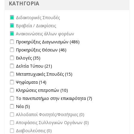
ΚΑΤΗΓΟΡΙΑ
Remove Διδακτορικές Σπουδές filter
Διδακτορικές Σπουδές
Remove Βραβεία / Διακρίσεις filter
Βραβεία / Διακρίσεις
Remove Ανακοινώσεις άλλων φορέων filter
Ανακοινώσεις άλλων φορέων
Apply Προκηρύξεις Διαγωνισμών filter
Apply Προκηρύξεις
Προκηρύξεις Διαγωνισμών (486)
Διαγωνισμών filter
Apply Προκηρύξεις Θέσεων filter
Apply Προκηρύξεις Θέσεων
Προκηρύξεις Θέσεων (46)
filter
Apply Εκλογές filter
Apply Εκλογές filter
Εκλογές (35)
Apply Δελτία Τύπου filter
Apply Δελτία Τύπου filter
Δελτία Τύπου (21)
Apply Μεταπτυχιακές Σπουδές filter
Apply Μεταπτυχιακές
Μεταπτυχιακές Σπουδές (15)
Σπουδές filter
Apply Ψηφίσματα filter
Apply Ψηφίσματα filter
Ψηφίσματα (14)
Apply Κληρώσεις επιτροπών filter
Apply Κληρώσεις επιτροπών
Κληρώσεις επιτροπών (10)
filter
Apply Το πανεπιστήμιο στην επικαιρότητα filter
Apply Το
Το πανεπιστήμιο στην επικαιρότητα (7)
πανεπιστήμιο στην
Apply Νέα filter
Apply Νέα filter
Νέα (5)
επικαιρότητα filter
undefined
Αλλοδαποί Φοιτητές/Φοιτήτριες (0)
undefined
Αποφάσεις Συλλογικών Οργάνων (0)
undefined
Διαβουλεύσεις (0)