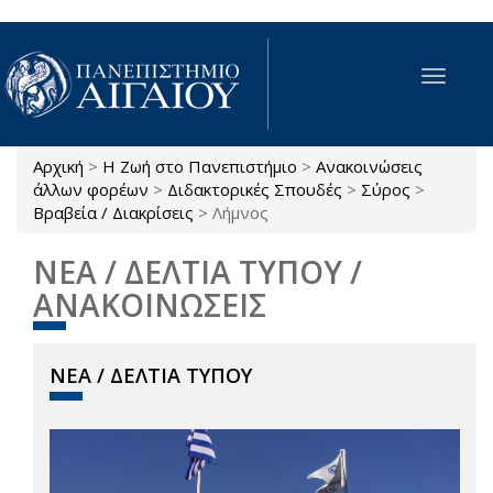
Παράκαμψη προς το κυρίως περιεχόμενο
Toggle
navigat
Αρχική
>
Η Ζωή στο Πανεπιστήμιο
>
Ανακοινώσεις
Είστε εδώ
άλλων φορέων
>
Διδακτορικές Σπουδές
>
Σύρος
>
Βραβεία / Διακρίσεις
>
Λήμνος
ΝΕΑ / ΔΕΛΤΙΑ ΤΥΠΟΥ /
ΑΝΑΚΟΙΝΩΣΕΙΣ
ΝΕΑ / ΔΕΛΤΙΑ ΤΥΠΟΥ