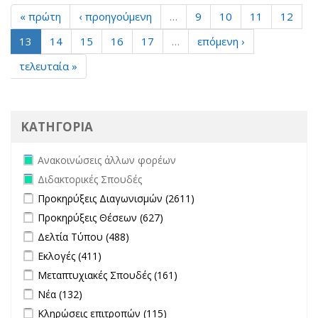
« πρώτη
‹ προηγούμενη
…
9
10
11
12
13
14
15
16
17
…
επόμενη ›
τελευταία »
ΚΑΤΗΓΟΡΙΑ
Remove Ανακοινώσεις άλλων φορέων filter
Ανακοινώσεις άλλων φορέων
Remove Διδακτορικές Σπουδές filter
Διδακτορικές Σπουδές
Apply Προκηρύξεις Διαγωνισμών filter
Apply Προκηρύξεις
Προκηρύξεις Διαγωνισμών (2611)
Διαγωνισμών filter
Apply Προκηρύξεις Θέσεων filter
Apply Προκηρύξεις Θέσεων
Προκηρύξεις Θέσεων (627)
filter
Apply Δελτία Τύπου filter
Apply Δελτία Τύπου filter
Δελτία Τύπου (488)
Apply Εκλογές filter
Apply Εκλογές filter
Εκλογές (411)
Apply Μεταπτυχιακές Σπουδές filter
Apply Μεταπτυχιακές
Μεταπτυχιακές Σπουδές (161)
Σπουδές filter
Apply Νέα filter
Apply Νέα filter
Νέα (132)
Apply Κληρώσεις επιτροπών filter
Apply Κληρώσεις επιτροπών
Κληρώσεις επιτροπών (115)