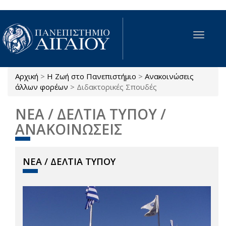
Παράκαμψη προς το κυρίως περιεχόμενο
Toggle
navigat
Αρχική
>
Η Ζωή στο Πανεπιστήμιο
>
Ανακοινώσεις
Είστε εδώ
άλλων φορέων
>
Διδακτορικές Σπουδές
ΝΕΑ / ΔΕΛΤΙΑ ΤΥΠΟΥ /
ΑΝΑΚΟΙΝΩΣΕΙΣ
ΝΕΑ / ΔΕΛΤΙΑ ΤΥΠΟΥ