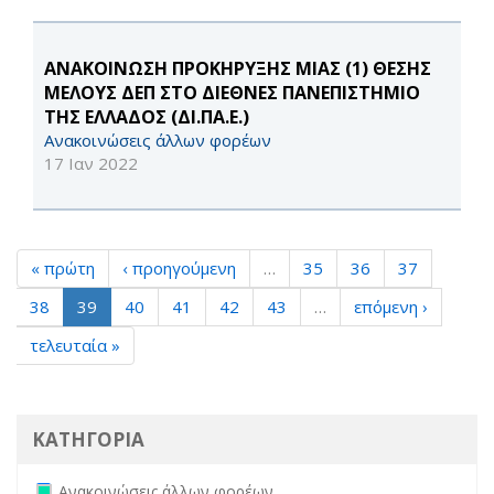
ΑΝΑΚΟΙΝΩΣΗ ΠΡΟΚΗΡΥΞΗΣ ΜΙΑΣ (1) ΘΕΣΗΣ
ΜΕΛΟΥΣ ΔΕΠ ΣΤΟ ΔΙΕΘΝΕΣ ΠΑΝΕΠΙΣΤΗΜΙΟ
ΤΗΣ ΕΛΛΑΔΟΣ (ΔΙ.ΠΑ.Ε.)
Ανακοινώσεις άλλων φορέων
17 Ιαν 2022
« πρώτη
‹ προηγούμενη
…
35
36
37
38
39
40
41
42
43
…
επόμενη ›
τελευταία »
ΚΑΤΗΓΟΡΙΑ
Remove Ανακοινώσεις άλλων φορέων filter
Ανακοινώσεις άλλων φορέων