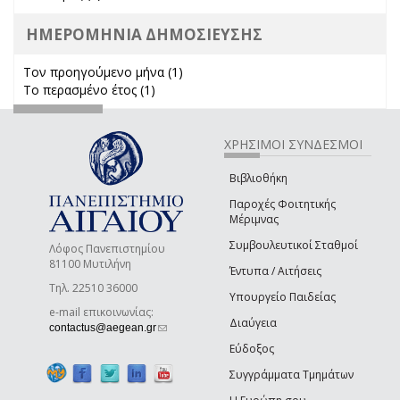
ΗΜΕΡΟΜΗΝΙΑ ΔΗΜΟΣΙΕΥΣΗΣ
Τον προηγούμενο μήνα (1)
Apply Τον προηγούμενο μήνα
Το περασμένο έτος (1)
Apply Το περασμένο έτος filter
filter
ΧΡΗΣΙΜΟΙ ΣΥΝΔΕΣΜΟΙ
Βιβλιοθήκη
Παροχές Φοιτητικής
Μέριμνας
Συμβουλευτικοί Σταθμοί
Λόφος Πανεπιστημίου
81100 Μυτιλήνη
Έντυπα / Αιτήσεις
Τηλ. 22510 36000
Υπουργείο Παιδείας
e-mail επικοινωνίας:
Διαύγεια
(link sends e-mail)
contactus@aegean.gr
Εύδοξος
Συγγράμματα Τμημάτων