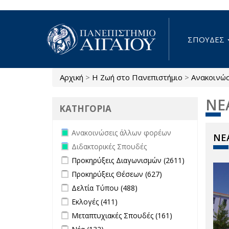
Παράκαμψη προς το κυρίως περιεχόμενο
ΣΠΟΥΔΕΣ
Αρχική
>
Η Ζωή στο Πανεπιστήμιο
>
Ανακοινώ
Είστε εδώ
ΝΕ
ΚΑΤΗΓΟΡΙΑ
Remove Ανακοινώσεις άλλων
Ανακοινώσεις άλλων φορέων
ΝΕΑ
φορέων filter
Remove Διδακτορικές Σπουδές filter
Διδακτορικές Σπουδές
Apply Προκηρύξεις Διαγωνισμών
Apply
Προκηρύξεις Διαγωνισμών (2611)
filter
Προκηρύξεις
Apply Προκηρύξεις Θέσεων filter
Apply
Προκηρύξεις Θέσεων (627)
Διαγωνισμώ
Προκηρύξεις
Apply Δελτία Τύπου filter
Apply Δελτία
Δελτία Τύπου (488)
filter
Θέσεων
Τύπου filter
Apply Εκλογές filter
Apply Εκλογές filter
Εκλογές (411)
filter
Apply Μεταπτυχιακές Σπουδές filter
Apply
Μεταπτυχιακές Σπουδές (161)
Μεταπτυχιακές
Apply Νέα filter
Apply Νέα filter