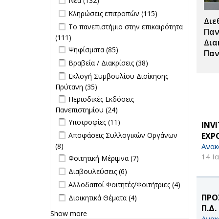
Νέα (132)
Σπουδές filter
Apply Κληρώσεις επιτροπών filter
Apply
Κληρώσεις επιτροπών (115)
Διε
Κληρώσεις
Apply Το πανεπιστήμιο στην
Το πανεπιστήμιο στην επικαιρότητα
επιτροπών
Παν
επικαιρότητα filter
(111)
Apply Το πανεπιστήμιο στην
filter
Δια
Apply Ψηφίσματα filter
επικαιρότητα filter
Apply Ψηφίσματα filter
Ψηφίσματα (85)
Παν
Apply Βραβεία / Διακρίσεις filter
Apply
Βραβεία / Διακρίσεις (38)
Βραβεία /
Apply Εκλογή Συμβουλίου Διοίκησης-
Εκλογή Συμβουλίου Διοίκησης-
Διακρίσεις
Πρύτανη filter
Πρύτανη (35)
Apply Εκλογή Συμβουλίου
filter
Apply Περιοδικές Εκδόσεις
Διοίκησης-Πρύτανη filter
Περιοδικές Εκδόσεις
Πανεπιστημίου filter
Πανεπιστημίου (24)
Apply Περιοδικές
Apply Υποτροφίες filter
Εκδόσεις
Apply Υποτροφίες
Υποτροφίες (11)
INV
Πανεπιστημίου filter
filter
Apply Αποφάσεις Συλλογικών
EXPO
Αποφάσεις Συλλογικών Οργάνων
Οργάνων filter
Ανακ
(8)
Apply Αποφάσεις Συλλογικών
Apply Φοιτητική Μέριμνα filter
Οργάνων filter
Apply Φοιτητική
14 Ι
Φοιτητική Μέριμνα (7)
Μέριμνα filter
Apply Διαβουλεύσεις filter
Apply
Διαβουλεύσεις (6)
Διαβουλεύσεις
Apply Αλλοδαποί Φοιτητές/
Apply
Αλλοδαποί Φοιτητές/Φοιτήτριες (4)
filter
Φοιτήτριες filter
Αλλοδαποί
Apply Διοικητικά Θέματα filter
Apply Διοικητικά
ΠΡΟ
Διοικητικά Θέματα (4)
Φοιτητές/
Θέματα filter
Π.Δ
Φοιτήτριες
Show more
Ανακ