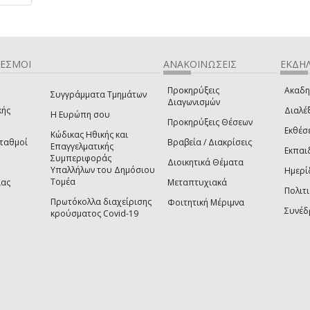
ΔΕΣΜΟΙ
ΑΝΑΚΟΙΝΩΣΕΙΣ
ΕΚΔΗΛ
Προκηρύξεις
Ακαδη
Συγγράμματα Τμημάτων
Διαγωνισμών
κής
Διαλέξ
Η Ευρώπη σου
Προκηρύξεις Θέσεων
Εκθέσ
Κώδικας Ηθικής και
Σταθμοί
Βραβεία / Διακρίσεις
Επαγγελματικής
Εκπαι
Συμπεριφοράς
Διοικητικά Θέματα
Υπαλλήλων του Δημόσιου
Ημερί
Τομέα
ίας
Μεταπτυχιακά
Πολιτι
Πρωτόκολλα διαχείρισης
Φοιτητική Μέριμνα
Συνέδ
κρούσματος Covid-19