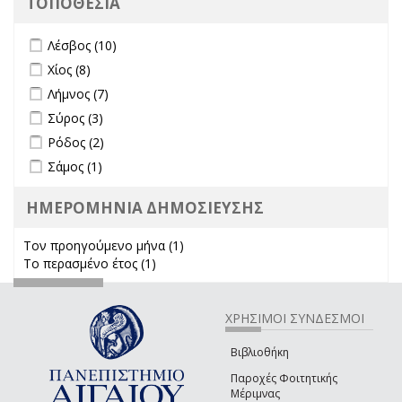
ΤΟΠΟΘΕΣΙΑ
Apply Λέσβος filter
Apply Λέσβος filter
Λέσβος (10)
Apply Χίος filter
Apply Χίος filter
Χίος (8)
Apply Λήμνος filter
Apply Λήμνος filter
Λήμνος (7)
Apply Σύρος filter
Apply Σύρος filter
Σύρος (3)
Apply Ρόδος filter
Apply Ρόδος filter
Ρόδος (2)
Apply Σάμος filter
Apply Σάμος filter
Σάμος (1)
ΗΜΕΡΟΜΗΝΙΑ ΔΗΜΟΣΙΕΥΣΗΣ
Τον προηγούμενο μήνα (1)
Apply Τον προηγούμενο μήνα
Το περασμένο έτος (1)
Apply Το περασμένο έτος filter
filter
ΧΡΗΣΙΜΟΙ ΣΥΝΔΕΣΜΟΙ
Βιβλιοθήκη
Παροχές Φοιτητικής
Μέριμνας