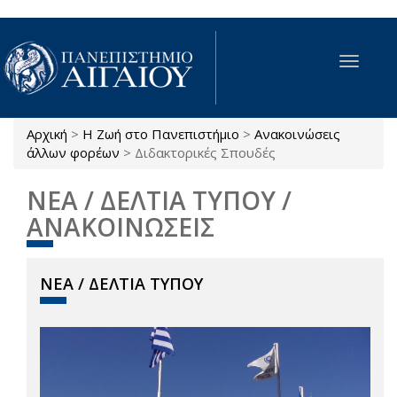
Παράκαμψη προς το κυρίως περιεχόμενο
Toggle
navigat
Αρχική
>
Η Ζωή στο Πανεπιστήμιο
>
Ανακοινώσεις
Είστε εδώ
άλλων φορέων
>
Διδακτορικές Σπουδές
ΝΕΑ / ΔΕΛΤΙΑ ΤΥΠΟΥ /
ΑΝΑΚΟΙΝΩΣΕΙΣ
ΝΕΑ / ΔΕΛΤΙΑ ΤΥΠΟΥ