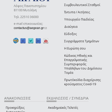
Συμβουλευτικοί Σταθμοί
Λόφος Πανεπιστημίου
81100 Μυτιλήνη
Έντυπα / Αιτήσεις
Τηλ. 22510 36000
Υπουργείο Παιδείας
e-mail επικοινωνίας:
Διαύγεια
(link sends e-mail)
contactus@aegean.gr
Εύδοξος
Συγγράμματα Τμημάτων
Η Ευρώπη σου
Κώδικας Ηθικής και
Επαγγελματικής
Συμπεριφοράς
Υπαλλήλων του Δημόσιου
Τομέα
Πρωτόκολλα διαχείρισης
κρούσματος Covid-19
ΑΝΑΚΟΙΝΩΣΕΙΣ
ΕΚΔΗΛΩΣΕΙΣ / ΣΥΝΕΔΡΙΑ
Προκηρύξεις
Ακαδημαϊκές Τελετές
Διαγωνισμών