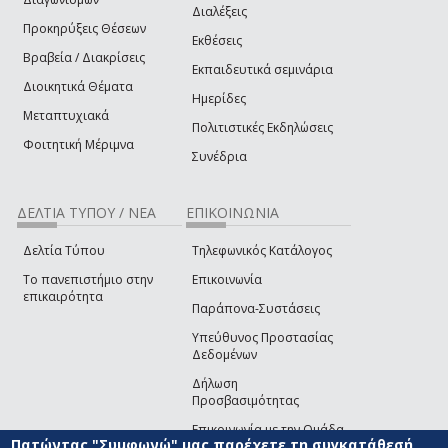
Διαλέξεις
Προκηρύξεις Θέσεων
Εκθέσεις
Βραβεία / Διακρίσεις
Εκπαιδευτικά σεμινάρια
Διοικητικά Θέματα
Ημερίδες
Μεταπτυχιακά
Πολιτιστικές Εκδηλώσεις
Φοιτητική Μέριμνα
Συνέδρια
ΔΕΛΤΙΑ ΤΥΠΟΥ / ΝΕΑ
ΕΠΙΚΟΙΝΩΝΙΑ
Δελτία Τύπου
Τηλεφωνικός Κατάλογος
Το πανεπιστήμιο στην
Επικοινωνία
επικαιρότητα
Παράπονα-Συστάσεις
Υπεύθυνος Προστασίας
Δεδομένων
Δήλωση
Προσβασιμότητας
Επικοινωνία με την Ομάδα
Πατώντας "Συμφωνώ" μας παρέχετε τη συγκατάθεσή
Ανάπτυξης του site
(link sends e-mail)