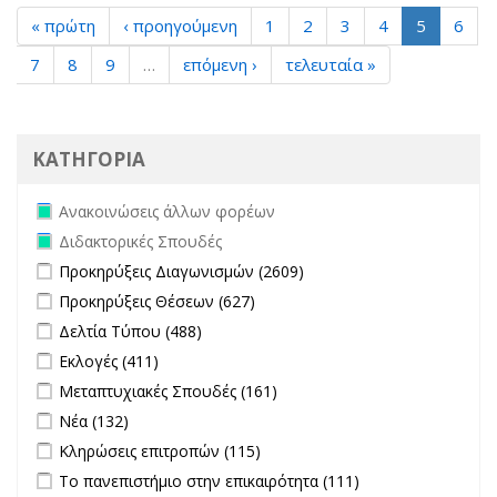
« πρώτη
‹ προηγούμενη
1
2
3
4
5
6
7
8
9
…
επόμενη ›
τελευταία »
ΚΑΤΗΓΟΡΙΑ
Remove Ανακοινώσεις άλλων φορέων filter
Ανακοινώσεις άλλων φορέων
Remove Διδακτορικές Σπουδές filter
Διδακτορικές Σπουδές
Apply Προκηρύξεις Διαγωνισμών filter
Apply Προκηρύξεις
Προκηρύξεις Διαγωνισμών (2609)
Διαγωνισμών filter
Apply Προκηρύξεις Θέσεων filter
Apply Προκηρύξεις Θέσεων
Προκηρύξεις Θέσεων (627)
filter
Apply Δελτία Τύπου filter
Apply Δελτία Τύπου filter
Δελτία Τύπου (488)
Apply Εκλογές filter
Apply Εκλογές filter
Εκλογές (411)
Apply Μεταπτυχιακές Σπουδές filter
Apply Μεταπτυχιακές
Μεταπτυχιακές Σπουδές (161)
Σπουδές filter
Apply Νέα filter
Apply Νέα filter
Νέα (132)
Apply Κληρώσεις επιτροπών filter
Apply Κληρώσεις επιτροπών
Κληρώσεις επιτροπών (115)
filter
Apply Το πανεπιστήμιο στην επικαιρότητα filter
Apply Το
Το πανεπιστήμιο στην επικαιρότητα (111)