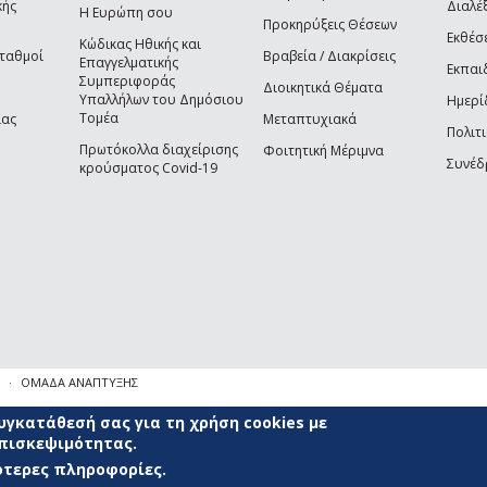
κής
Διαλέξ
Η Ευρώπη σου
Προκηρύξεις Θέσεων
Εκθέσ
Κώδικας Ηθικής και
Σταθμοί
Βραβεία / Διακρίσεις
Επαγγελματικής
Εκπαι
Συμπεριφοράς
Διοικητικά Θέματα
Υπαλλήλων του Δημόσιου
Ημερί
Τομέα
ίας
Μεταπτυχιακά
Πολιτι
Πρωτόκολλα διαχείρισης
Φοιτητική Μέριμνα
Συνέδ
κρούσματος Covid-19
ΟΜΑΔΑ ΑΝΑΠΤΥΞΗΣ
γκατάθεσή σας για τη χρήση cookies με
επισκεψιμότητας.
σότερες πληροφορίες.