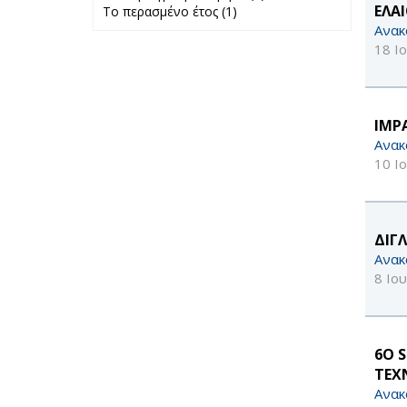
ΕΛΑ
Το περασμένο έτος (1)
Apply Το
προηγούμενο
Ανακ
περασμένο έτος
μήνα filter
filter
18 Ι
IMP
Ανακ
10 Ι
ΔΙΓ
Ανακ
8 Ιο
6Ο 
ΤΕΧ
Ανακ