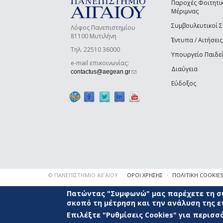
Παροχές Φοιτητι
Μέριμνας
Συμβουλευτικοί 
Λόφος Πανεπιστημίου
81100 Μυτιλήνη
Έντυπα / Αιτήσεις
Τηλ. 22510 36000
Υπουργείο Παιδε
e-mail επικοινωνίας:
Διαύγεια
(link sends e-mail)
contactus@aegean.gr
Εύδοξος
© ΠΑΝΕΠΙΣΤΗΜΙΟ ΑΙΓΑΙΟΥ
ΟΡΟΙ ΧΡΗΣΗΣ
ΠΟΛΙΤΙΚΗ COOKIES
Πατώντας "Συμφωνώ" μας παρέχετε τη συ
σκοπό τη μέτρηση και την ανάλυση της 
Επιλέξτε "Ρυθμίσεις Cookies" για περισ