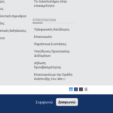
εις
Το πανεπιστήμιο στην
επικαιρότητα
εις
δευτικά σεμινάρια
ΕΠΙΚΟΙΝΩΝΙΑ
δες
Τηλεφωνικός Κατάλογος
στικές Εκδηλώσεις
Επικοινωνία
ρια
Παράπονα-Συστάσεις
Υπεύθυνος Προστασίας
Δεδομένων
Δήλωση
Προσβασιμότητας
Επικοινωνία με την Ομάδα
Ανάπτυξης του site
(link sends e-mail)
Συμφωνώ
Διαφωνώ