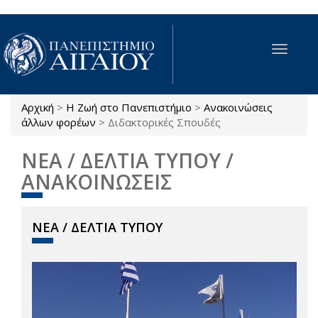
Παράκαμψη προς το κυρίως περιεχόμενο
Toggle
navigat
Αρχική
>
Η Ζωή στο Πανεπιστήμιο
>
Ανακοινώσεις
Είστε εδώ
άλλων φορέων
>
Διδακτορικές Σπουδές
ΝΕΑ / ΔΕΛΤΙΑ ΤΥΠΟΥ /
ΑΝΑΚΟΙΝΩΣΕΙΣ
ΝΕΑ / ΔΕΛΤΙΑ ΤΥΠΟΥ