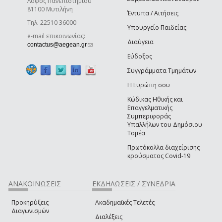
Λόφος Πανεπιστημίου
81100 Μυτιλήνη
Έντυπα / Αιτήσεις
Τηλ. 22510 36000
Υπουργείο Παιδείας
e-mail επικοινωνίας:
Διαύγεια
(link sends e-mail)
contactus@aegean.gr
Εύδοξος
Συγγράμματα Τμημάτων
Η Ευρώπη σου
Κώδικας Ηθικής και
Επαγγελματικής
Συμπεριφοράς
Υπαλλήλων του Δημόσιου
Τομέα
Πρωτόκολλα διαχείρισης
κρούσματος Covid-19
ΑΝΑΚΟΙΝΩΣΕΙΣ
ΕΚΔΗΛΩΣΕΙΣ / ΣΥΝΕΔΡΙΑ
Προκηρύξεις
Ακαδημαϊκές Τελετές
Διαγωνισμών
Διαλέξεις