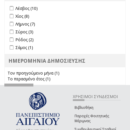
Apply Λέσβος filter
Apply Λέσβος filter
Λέσβος (10)
Apply Χίος filter
Apply Χίος filter
Χίος (8)
Apply Λήμνος filter
Apply Λήμνος filter
Λήμνος (7)
Apply Σύρος filter
Apply Σύρος filter
Σύρος (3)
Apply Ρόδος filter
Apply Ρόδος filter
Ρόδος (2)
Apply Σάμος filter
Apply Σάμος filter
Σάμος (1)
ΗΜΕΡΟΜΗΝΙΑ ΔΗΜΟΣΙΕΥΣΗΣ
Τον προηγούμενο μήνα (1)
Apply Τον προηγούμενο μήνα
Το περασμένο έτος (1)
Apply Το περασμένο έτος filter
filter
ΧΡΗΣΙΜΟΙ ΣΥΝΔΕΣΜΟΙ
Βιβλιοθήκη
Παροχές Φοιτητικής
Μέριμνας
Συμβουλευτικοί Σταθμοί