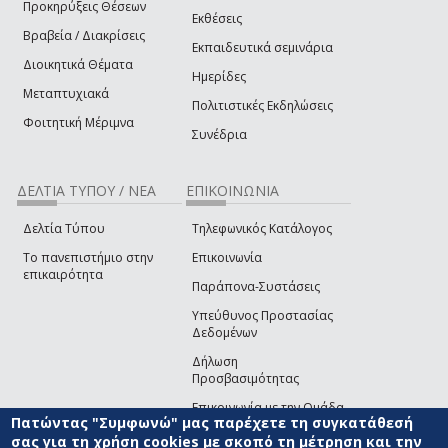
Προκηρύξεις Θέσεων
Εκθέσεις
Βραβεία / Διακρίσεις
Εκπαιδευτικά σεμινάρια
Διοικητικά Θέματα
Ημερίδες
Μεταπτυχιακά
Πολιτιστικές Εκδηλώσεις
Φοιτητική Μέριμνα
Συνέδρια
ΔΕΛΤΙΑ ΤΥΠΟΥ / ΝΕΑ
ΕΠΙΚΟΙΝΩΝΙΑ
Δελτία Τύπου
Τηλεφωνικός Κατάλογος
Το πανεπιστήμιο στην
Επικοινωνία
επικαιρότητα
Παράπονα-Συστάσεις
Υπεύθυνος Προστασίας
Δεδομένων
Δήλωση
Προσβασιμότητας
Επικοινωνία με την Ομάδα
Πατώντας "Συμφωνώ" μας παρέχετε τη συγκατάθεσή
Ανάπτυξης του site
(link sends e-mail)
σας για τη χρήση cookies με σκοπό τη μέτρηση και την