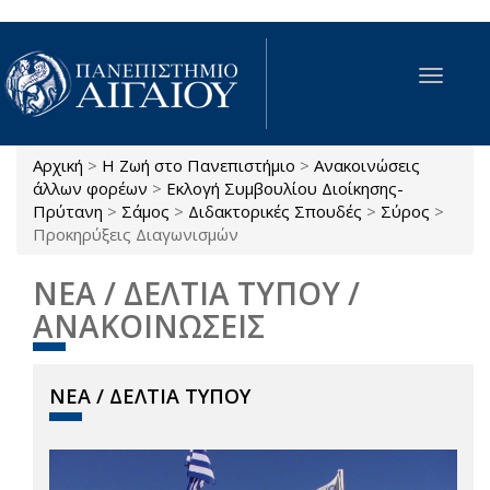
Παράκαμψη προς το κυρίως περιεχόμενο
Toggle
navigat
Αρχική
>
Η Ζωή στο Πανεπιστήμιο
>
Ανακοινώσεις
Είστε εδώ
άλλων φορέων
>
Εκλογή Συμβουλίου Διοίκησης-
Πρύτανη
>
Σάμος
>
Διδακτορικές Σπουδές
>
Σύρος
>
Προκηρύξεις Διαγωνισμών
ΝΕΑ / ΔΕΛΤΙΑ ΤΥΠΟΥ /
ΑΝΑΚΟΙΝΩΣΕΙΣ
ΝΕΑ / ΔΕΛΤΙΑ ΤΥΠΟΥ