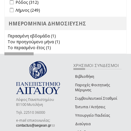
Apply Ρόδος filter
Apply Ρόδος filter
Ρόδος (312)
Apply Λήμνος filter
Apply Λήμνος filter
Λήμνος (249)
ΗΜΕΡΟΜΗΝΙΑ ΔΗΜΟΣΙΕΥΣΗΣ
Περασμένη εβδομάδα (1)
Apply Περασμένη εβδομάδα filter
Τον προηγούμενο μήνα (1)
Apply Τον προηγούμενο μήνα
Το περασμένο έτος (1)
Apply Το περασμένο έτος filter
filter
ΧΡΗΣΙΜΟΙ ΣΥΝΔΕΣΜΟΙ
Βιβλιοθήκη
Παροχές Φοιτητικής
Μέριμνας
Συμβουλευτικοί Σταθμοί
Λόφος Πανεπιστημίου
81100 Μυτιλήνη
Έντυπα / Αιτήσεις
Τηλ. 22510 36000
Υπουργείο Παιδείας
e-mail επικοινωνίας:
Διαύγεια
(link sends e-mail)
contactus@aegean.gr