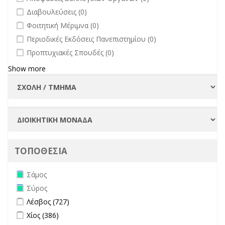
undefined
Διαβουλεύσεις (0)
undefined
Φοιτητική Μέριμνα (0)
undefined
Περιοδικές Εκδόσεις Πανεπιστημίου (0)
undefined
Προπτυχιακές Σπουδές (0)
Show more
ΤΟΠΟΘΕΣΙΑ
Remove Σάμος filter
Σάμος
Remove Σύρος filter
Σύρος
Apply Λέσβος filter
Apply Λέσβος filter
Λέσβος (727)
Apply Χίος filter
Apply Χίος filter
Χίος (386)