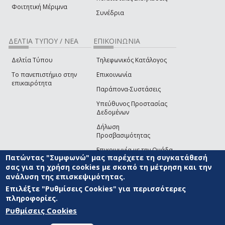
Φοιτητική Μέριμνα
Συνέδρια
ΔΕΛΤΙΑ ΤΥΠΟΥ / ΝΕΑ
ΕΠΙΚΟΙΝΩΝΙΑ
Δελτία Τύπου
Τηλεφωνικός Κατάλογος
Το πανεπιστήμιο στην
Επικοινωνία
επικαιρότητα
Παράπονα-Συστάσεις
Υπεύθυνος Προστασίας
Δεδομένων
Δήλωση
Προσβασιμότητας
Επικοινωνία με την Ομάδα
Πατώντας "Συμφωνώ" μας παρέχετε τη συγκατάθεσή
Ανάπτυξης του site
(link sends e-mail)
σας για τη χρήση cookies με σκοπό τη μέτρηση και την
ανάλυση της επισκεψιμότητας.
© ΠΑΝΕΠΙΣΤΗΜΙΟ ΑΙΓΑΙΟΥ
ΟΡΟΙ ΧΡΗΣΗΣ
ΠΟΛΙΤΙΚΗ COOKIES
ΟΜΑΔΑ
ΑΝΑΠΤΥΞΗΣ
Επιλέξτε "Ρυθμίσεις Cookies" για περισσότερες
πληροφορίες.
Ρυθμίσεις Cookies