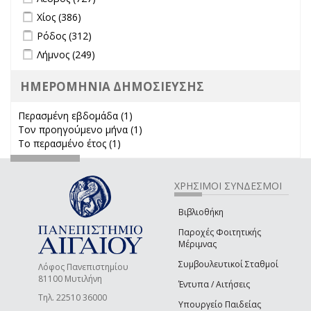
Apply Χίος filter
Apply Χίος filter
Χίος (386)
Apply Ρόδος filter
Apply Ρόδος filter
Ρόδος (312)
Apply Λήμνος filter
Apply Λήμνος filter
Λήμνος (249)
ΗΜΕΡΟΜΗΝΙΑ ΔΗΜΟΣΙΕΥΣΗΣ
Περασμένη εβδομάδα (1)
Apply Περασμένη εβδομάδα filter
Τον προηγούμενο μήνα (1)
Apply Τον προηγούμενο μήνα
Το περασμένο έτος (1)
Apply Το περασμένο έτος filter
filter
ΧΡΗΣΙΜΟΙ ΣΥΝΔΕΣΜΟΙ
Βιβλιοθήκη
Παροχές Φοιτητικής
Μέριμνας
Συμβουλευτικοί Σταθμοί
Λόφος Πανεπιστημίου
81100 Μυτιλήνη
Έντυπα / Αιτήσεις
Τηλ. 22510 36000
Υπουργείο Παιδείας