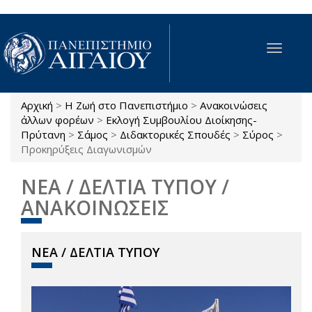
Παράκαμψη προς το κυρίως περιεχόμενο
Toggle
navigat
Αρχική
>
Η Ζωή στο Πανεπιστήμιο
>
Ανακοινώσεις
Είστε εδώ
άλλων φορέων
>
Εκλογή Συμβουλίου Διοίκησης-
Πρύτανη
>
Σάμος
>
Διδακτορικές Σπουδές
>
Σύρος
>
Προκηρύξεις Διαγωνισμών
ΝΕΑ / ΔΕΛΤΙΑ ΤΥΠΟΥ /
ΑΝΑΚΟΙΝΩΣΕΙΣ
ΝΕΑ / ΔΕΛΤΙΑ ΤΥΠΟΥ