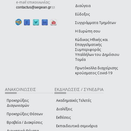
e-mail επικοινωνίας:
Διαύγεια
(link sends e-mail)
contactus@aegean.gr
Εύδοξος
Συγγράμματα Τμημάτων
Η Ευρώπη σου
Κώδικας Ηθικής και
Επαγγελματικής
Συμπεριφοράς
Υπαλλήλων του Δημόσιου
Τομέα
Πρωτόκολλα διαχείρισης
κρούσματος Covid-19
ΑΝΑΚΟΙΝΩΣΕΙΣ
ΕΚΔΗΛΩΣΕΙΣ / ΣΥΝΕΔΡΙΑ
Προκηρύξεις
Ακαδημαϊκές Τελετές
Διαγωνισμών
Διαλέξεις
Προκηρύξεις Θέσεων
Εκθέσεις
Βραβεία / Διακρίσεις
Εκπαιδευτικά σεμινάρια
Διοικητικά Θέματα