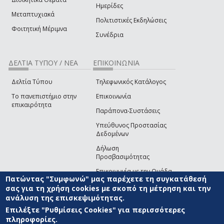
Ημερίδες
Μεταπτυχιακά
Πολιτιστικές Εκδηλώσεις
Φοιτητική Μέριμνα
Συνέδρια
ΔΕΛΤΙΑ ΤΥΠΟΥ / ΝΕΑ
ΕΠΙΚΟΙΝΩΝΙΑ
Δελτία Τύπου
Τηλεφωνικός Κατάλογος
Το πανεπιστήμιο στην
Επικοινωνία
επικαιρότητα
Παράπονα-Συστάσεις
Υπεύθυνος Προστασίας
Δεδομένων
Δήλωση
Προσβασιμότητας
Επικοινωνία με την Ομάδα
Πατώντας "Συμφωνώ" μας παρέχετε τη συγκατάθεσή
Ανάπτυξης του site
(link sends e-mail)
σας για τη χρήση cookies με σκοπό τη μέτρηση και την
ανάλυση της επισκεψιμότητας.
© ΠΑΝΕΠΙΣΤΗΜΙΟ ΑΙΓΑΙΟΥ
ΟΡΟΙ ΧΡΗΣΗΣ
ΠΟΛΙΤΙΚΗ COOKIES
ΟΜΑΔΑ
ΑΝΑΠΤΥΞΗΣ
Επιλέξτε "Ρυθμίσεις Cookies" για περισσότερες
πληροφορίες.