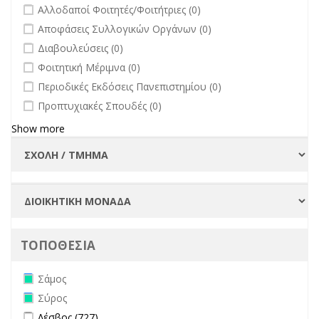
undefined
Αλλοδαποί Φοιτητές/Φοιτήτριες (0)
undefined
Αποφάσεις Συλλογικών Οργάνων (0)
undefined
Διαβουλεύσεις (0)
undefined
Φοιτητική Μέριμνα (0)
undefined
Περιοδικές Εκδόσεις Πανεπιστημίου (0)
undefined
Προπτυχιακές Σπουδές (0)
Show more
ΤΟΠΟΘΕΣΙΑ
Remove Σάμος filter
Σάμος
Remove Σύρος filter
Σύρος
Apply Λέσβος filter
Apply Λέσβος filter
Λέσβος (727)