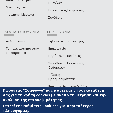
Ημερίδες
Μεταπτυχιακά
Πολιτιστικές Εκδηλώσεις
Φοιτητική Μέριμνα
Συνέδρια
ΔΕΛΤΙΑ ΤΥΠΟΥ / ΝΕΑ
ΕΠΙΚΟΙΝΩΝΙΑ
Δελτία Τύπου
Τηλεφωνικός Κατάλογος
Το πανεπιστήμιο στην
Επικοινωνία
επικαιρότητα
Παράπονα-Συστάσεις
Υπεύθυνος Προστασίας
Δεδομένων
Δήλωση
Προσβασιμότητας
Επικοινωνία με την Ομάδα
Πατώντας "Συμφωνώ" μας παρέχετε τη συγκατάθεσή
Ανάπτυξης του site
(link sends e-mail)
σας για τη χρήση cookies με σκοπό τη μέτρηση και την
ανάλυση της επισκεψιμότητας.
© ΠΑΝΕΠΙΣΤΗΜΙΟ ΑΙΓΑΙΟΥ
ΟΡΟΙ ΧΡΗΣΗΣ
ΠΟΛΙΤΙΚΗ COOKIES
ΟΜΑΔΑ
ΑΝΑΠΤΥΞΗΣ
Επιλέξτε "Ρυθμίσεις Cookies" για περισσότερες
πληροφορίες.