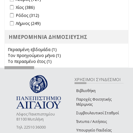
Apply Χίος filter
Apply Χίος filter
Χίος (386)
Apply Ρόδος filter
Apply Ρόδος filter
Ρόδος (312)
Apply Λήμνος filter
Apply Λήμνος filter
Λήμνος (249)
ΗΜΕΡΟΜΗΝΙΑ ΔΗΜΟΣΙΕΥΣΗΣ
Περασμένη εβδομάδα (1)
Apply Περασμένη εβδομάδα filter
Τον προηγούμενο μήνα (1)
Apply Τον προηγούμενο μήνα
Το περασμένο έτος (1)
Apply Το περασμένο έτος filter
filter
ΧΡΗΣΙΜΟΙ ΣΥΝΔΕΣΜΟΙ
Βιβλιοθήκη
Παροχές Φοιτητικής
Μέριμνας
Συμβουλευτικοί Σταθμοί
Λόφος Πανεπιστημίου
81100 Μυτιλήνη
Έντυπα / Αιτήσεις
Τηλ. 22510 36000
Υπουργείο Παιδείας