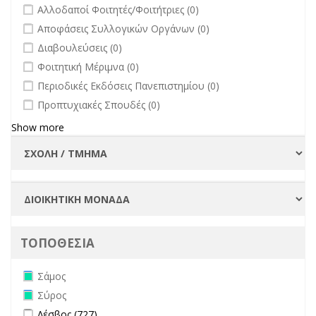
undefined
Αλλοδαποί Φοιτητές/Φοιτήτριες (0)
undefined
Αποφάσεις Συλλογικών Οργάνων (0)
undefined
Διαβουλεύσεις (0)
undefined
Φοιτητική Μέριμνα (0)
undefined
Περιοδικές Εκδόσεις Πανεπιστημίου (0)
undefined
Προπτυχιακές Σπουδές (0)
Show more
ΤΟΠΟΘΕΣΙΑ
Remove Σάμος filter
Σάμος
Remove Σύρος filter
Σύρος
Apply Λέσβος filter
Apply Λέσβος filter
Λέσβος (727)