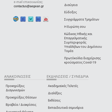
e-mail επικοινωνίας:
Διαύγεια
(link sends e-mail)
contactus@aegean.gr
Εύδοξος
Συγγράμματα Τμημάτων
Η Ευρώπη σου
Κώδικας Ηθικής και
Επαγγελματικής
Συμπεριφοράς
Υπαλλήλων του Δημόσιου
Τομέα
Πρωτόκολλα διαχείρισης
κρούσματος Covid-19
ΑΝΑΚΟΙΝΩΣΕΙΣ
ΕΚΔΗΛΩΣΕΙΣ / ΣΥΝΕΔΡΙΑ
Προκηρύξεις
Ακαδημαϊκές Τελετές
Διαγωνισμών
Διαλέξεις
Προκηρύξεις Θέσεων
Εκθέσεις
Βραβεία / Διακρίσεις
Εκπαιδευτικά σεμινάρια
Διοικητικά Θέματα