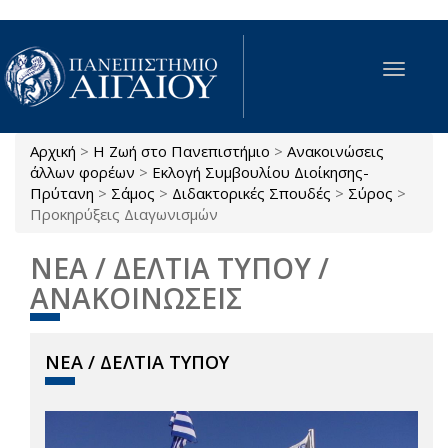
Παράκαμψη προς το κυρίως περιεχόμενο
Toggle
navigat
Αρχική
>
Η Ζωή στο Πανεπιστήμιο
>
Ανακοινώσεις
Είστε εδώ
άλλων φορέων
>
Εκλογή Συμβουλίου Διοίκησης-
Πρύτανη
>
Σάμος
>
Διδακτορικές Σπουδές
>
Σύρος
>
Προκηρύξεις Διαγωνισμών
ΝΕΑ / ΔΕΛΤΙΑ ΤΥΠΟΥ /
ΑΝΑΚΟΙΝΩΣΕΙΣ
ΝΕΑ / ΔΕΛΤΙΑ ΤΥΠΟΥ