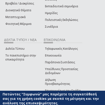
Βραβεία / Διακρίσεις
Εκπαιδευτικά σεμινάρια
Διοικητικά Θέματα
Ημερίδες
Μεταπτυχιακά
Πολιτιστικές Εκδηλώσεις
Φοιτητική Μέριμνα
Συνέδρια
ΔΕΛΤΙΑ ΤΥΠΟΥ / ΝΕΑ
ΕΠΙΚΟΙΝΩΝΙΑ
Δελτία Τύπου
Τηλεφωνικός Κατάλογος
Το πανεπιστήμιο στην
Επικοινωνία
επικαιρότητα
Παράπονα-Συστάσεις
Υπεύθυνος Προστασίας
Δεδομένων
Δήλωση
Προσβασιμότητας
Επικοινωνία με την Ομάδα
Πατώντας "Συμφωνώ" μας παρέχετε τη συγκατάθεσή
Ανάπτυξης του site
(link sends e-mail)
σας για τη χρήση cookies με σκοπό τη μέτρηση και την
ανάλυση της επισκεψιμότητας.
© ΠΑΝΕΠΙΣΤΗΜΙΟ ΑΙΓΑΙΟΥ
ΟΡΟΙ ΧΡΗΣΗΣ
ΠΟΛΙΤΙΚΗ COOKIES
ΟΜΑΔΑ