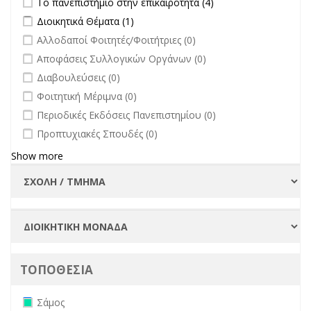
Το πανεπιστήμιο στην επικαιρότητα (4)
πανεπιστήμιο στην
Apply Διοικητικά Θέματα filter
Apply Διοικητικά Θέματα filter
Διοικητικά Θέματα (1)
επικαιρότητα filter
undefined
Αλλοδαποί Φοιτητές/Φοιτήτριες (0)
undefined
Αποφάσεις Συλλογικών Οργάνων (0)
undefined
Διαβουλεύσεις (0)
undefined
Φοιτητική Μέριμνα (0)
undefined
Περιοδικές Εκδόσεις Πανεπιστημίου (0)
undefined
Προπτυχιακές Σπουδές (0)
Show more
ΤΟΠΟΘΕΣΙΑ
Remove Σάμος filter
Σάμος