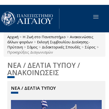
Παράκαμψη προς το κυρίως περιεχόμενο
Toggle
navigat
Αρχική
>
Η Ζωή στο Πανεπιστήμιο
>
Ανακοινώσεις
Είστε εδώ
άλλων φορέων
>
Εκλογή Συμβουλίου Διοίκησης-
Πρύτανη
>
Σάμος
>
Διδακτορικές Σπουδές
>
Σύρος
>
Προκηρύξεις Διαγωνισμών
ΝΕΑ / ΔΕΛΤΙΑ ΤΥΠΟΥ /
ΑΝΑΚΟΙΝΩΣΕΙΣ
ΝΕΑ / ΔΕΛΤΙΑ ΤΥΠΟΥ