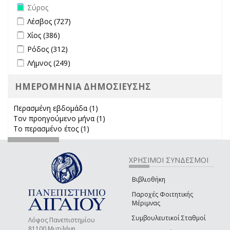
Remove Σύρος filter
Σύρος
Apply Λέσβος filter
Apply Λέσβος filter
Λέσβος (727)
Apply Χίος filter
Apply Χίος filter
Χίος (386)
Apply Ρόδος filter
Apply Ρόδος filter
Ρόδος (312)
Apply Λήμνος filter
Apply Λήμνος filter
Λήμνος (249)
ΗΜΕΡΟΜΗΝΙΑ ΔΗΜΟΣΙΕΥΣΗΣ
Περασμένη εβδομάδα (1)
Apply Περασμένη εβδομάδα filter
Τον προηγούμενο μήνα (1)
Apply Τον προηγούμενο μήνα
Το περασμένο έτος (1)
Apply Το περασμένο έτος filter
filter
ΧΡΗΣΙΜΟΙ ΣΥΝΔΕΣΜΟΙ
Βιβλιοθήκη
Παροχές Φοιτητικής
Μέριμνας
Συμβουλευτικοί Σταθμοί
Λόφος Πανεπιστημίου
81100 Μυτιλήνη