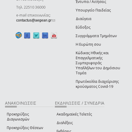
Έντυπα / Αιτήσεις
Τηλ. 22510 36000
Υπουργείο Παιδείας
e-mail επικοινωνίας:
Διαύγεια
(link sends e-mail)
contactus@aegean.gr
Εύδοξος
Συγγράμματα Τμημάτων
Η Ευρώπη σου
Κώδικας Ηθικής και
Επαγγελματικής
Συμπεριφοράς
Υπαλλήλων του Δημόσιου
Τομέα
Πρωτόκολλα διαχείρισης
κρούσματος Covid-19
ΑΝΑΚΟΙΝΩΣΕΙΣ
ΕΚΔΗΛΩΣΕΙΣ / ΣΥΝΕΔΡΙΑ
Προκηρύξεις
Ακαδημαϊκές Τελετές
Διαγωνισμών
Διαλέξεις
Προκηρύξεις Θέσεων
Εκθέσεις