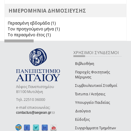
ΗΜΕΡΟΜΗΝΙΑ ΔΗΜΟΣΙΕΥΣΗΣ
Περασμένη εβδομάδα (1)
Apply Περασμένη εβδομάδα filter
Τον προηγούμενο μήνα (1)
Apply Τον προηγούμενο μήνα
Το περασμένο έτος (1)
Apply Το περασμένο έτος filter
filter
ΧΡΗΣΙΜΟΙ ΣΥΝΔΕΣΜΟΙ
Βιβλιοθήκη
Παροχές Φοιτητικής
Μέριμνας
Συμβουλευτικοί Σταθμοί
Λόφος Πανεπιστημίου
81100 Μυτιλήνη
Έντυπα / Αιτήσεις
Τηλ. 22510 36000
Υπουργείο Παιδείας
e-mail επικοινωνίας:
Διαύγεια
(link sends e-mail)
contactus@aegean.gr
Εύδοξος
Συγγράμματα Τμημάτων