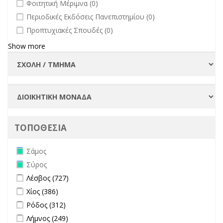
undefined
Φοιτητική Μέριμνα (0)
undefined
Περιοδικές Εκδόσεις Πανεπιστημίου (0)
undefined
Προπτυχιακές Σπουδές (0)
Show more
ΤΟΠΟΘΕΣΙΑ
Remove Σάμος filter
Σάμος
Remove Σύρος filter
Σύρος
Apply Λέσβος filter
Apply Λέσβος filter
Λέσβος (727)
Apply Χίος filter
Apply Χίος filter
Χίος (386)
Apply Ρόδος filter
Apply Ρόδος filter
Ρόδος (312)
Apply Λήμνος filter
Apply Λήμνος filter
Λήμνος (249)