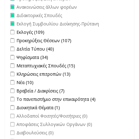
Remove Ανακοινώσεις άλλων φορέων filter
Ανακοινώσεις άλλων φορέων
Remove Διδακτορικές Σπουδές filter
Διδακτορικές Σπουδές
Remove Εκλογή Συμβουλίου Διοίκησης-Πρύτανη filter
Εκλογή Συμβουλίου Διοίκησης-Πρύτανη
Apply Εκλογές filter
Apply Εκλογές filter
Εκλογές (109)
Apply Προκηρύξεις Θέσεων filter
Apply Προκηρύξεις Θέσεων
Προκηρύξεις Θέσεων (107)
filter
Apply Δελτία Τύπου filter
Apply Δελτία Τύπου filter
Δελτία Τύπου (40)
Apply Ψηφίσματα filter
Apply Ψηφίσματα filter
Ψηφίσματα (34)
Apply Μεταπτυχιακές Σπουδές filter
Apply Μεταπτυχιακές
Μεταπτυχιακές Σπουδές (15)
Σπουδές filter
Apply Κληρώσεις επιτροπών filter
Apply Κληρώσεις επιτροπών
Κληρώσεις επιτροπών (13)
filter
Apply Νέα filter
Apply Νέα filter
Νέα (10)
Apply Βραβεία / Διακρίσεις filter
Apply Βραβεία / Διακρίσεις filter
Βραβεία / Διακρίσεις (7)
Apply Το πανεπιστήμιο στην επικαιρότητα filter
Apply Το
Το πανεπιστήμιο στην επικαιρότητα (4)
πανεπιστήμιο στην
Apply Διοικητικά Θέματα filter
Apply Διοικητικά Θέματα filter
Διοικητικά Θέματα (1)
επικαιρότητα filter
undefined
Αλλοδαποί Φοιτητές/Φοιτήτριες (0)
undefined
Αποφάσεις Συλλογικών Οργάνων (0)
undefined
Διαβουλεύσεις (0)