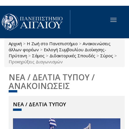
Παράκαμψη προς το κυρίως περιεχόμενο
Toggle
navigat
Αρχική
>
Η Ζωή στο Πανεπιστήμιο
>
Ανακοινώσεις
Είστε εδώ
άλλων φορέων
>
Εκλογή Συμβουλίου Διοίκησης-
Πρύτανη
>
Σάμος
>
Διδακτορικές Σπουδές
>
Σύρος
>
Προκηρύξεις Διαγωνισμών
ΝΕΑ / ΔΕΛΤΙΑ ΤΥΠΟΥ /
ΑΝΑΚΟΙΝΩΣΕΙΣ
ΝΕΑ / ΔΕΛΤΙΑ ΤΥΠΟΥ