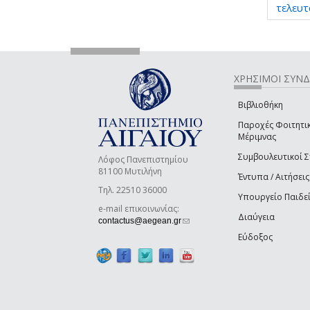
τελευτ
ΧΡΗΣΙΜΟΙ ΣΥΝ
Βιβλιοθήκη
Παροχές Φοιτητι
Μέριμνας
Συμβουλευτικοί 
Λόφος Πανεπιστημίου
81100 Μυτιλήνη
Έντυπα / Αιτήσεις
Τηλ. 22510 36000
Υπουργείο Παιδε
e-mail επικοινωνίας:
Διαύγεια
(link sends e-mail)
contactus@aegean.gr
Εύδοξος