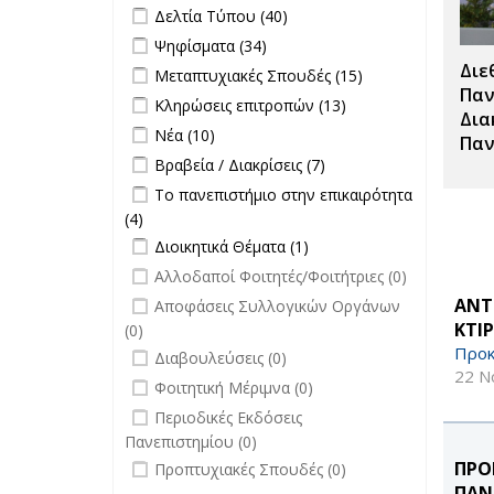
Προκηρύξεις
Apply Δελτία Τύπου filter
Apply Δελτία
Δελτία Τύπου (40)
Θέσεων
Τύπου filter
Apply Ψηφίσματα filter
Apply Ψηφίσματα filter
Ψηφίσματα (34)
filter
Διε
Apply Μεταπτυχιακές Σπουδές filter
Apply
Μεταπτυχιακές Σπουδές (15)
Μεταπτυχιακές
Παν
Apply Κληρώσεις επιτροπών filter
Apply
Κληρώσεις επιτροπών (13)
Σπουδές filter
Δια
Κληρώσεις
Apply Νέα filter
Apply Νέα filter
Νέα (10)
Παν
επιτροπών
Apply Βραβεία / Διακρίσεις filter
Apply
Βραβεία / Διακρίσεις (7)
filter
Βραβεία /
Apply Το πανεπιστήμιο στην
Το πανεπιστήμιο στην επικαιρότητα
Διακρίσεις
επικαιρότητα filter
(4)
Apply Το πανεπιστήμιο στην
filter
Apply Διοικητικά Θέματα filter
επικαιρότητα filter
Apply Διοικητικά
Διοικητικά Θέματα (1)
Θέματα filter
undefined
Αλλοδαποί Φοιτητές/Φοιτήτριες (0)
undefined
ΑΝΤ
Αποφάσεις Συλλογικών Οργάνων
ΚΤΙ
(0)
Προκ
undefined
Διαβουλεύσεις (0)
22 Ν
undefined
Φοιτητική Μέριμνα (0)
undefined
Περιοδικές Εκδόσεις
Πανεπιστημίου (0)
undefined
ΠΡΟ
Προπτυχιακές Σπουδές (0)
ΠΑΝ