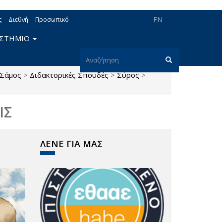
EN
ς
Διεθνή
Προσωπικό
ΙΣΤΗΜΙΟ
Φόρμα
Σάμος
>
Διδακτορικές Σπουδές
>
Σύρος
>
αναζήτησης
Αναζήτηση
ΙΣ
ΛΕΝΕ ΓΙΑ ΜΑΣ