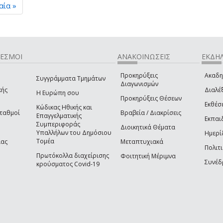
αία »
ΔΕΣΜΟΙ
ΑΝΑΚΟΙΝΩΣΕΙΣ
ΕΚΔΗΛ
Προκηρύξεις
Ακαδη
Συγγράμματα Τμημάτων
Διαγωνισμών
κής
Διαλέξ
Η Ευρώπη σου
Προκηρύξεις Θέσεων
Εκθέσ
Κώδικας Ηθικής και
Σταθμοί
Βραβεία / Διακρίσεις
Επαγγελματικής
Εκπαι
Συμπεριφοράς
Διοικητικά Θέματα
Υπαλλήλων του Δημόσιου
Ημερί
Τομέα
ίας
Μεταπτυχιακά
Πολιτι
Πρωτόκολλα διαχείρισης
Φοιτητική Μέριμνα
Συνέδ
κρούσματος Covid-19