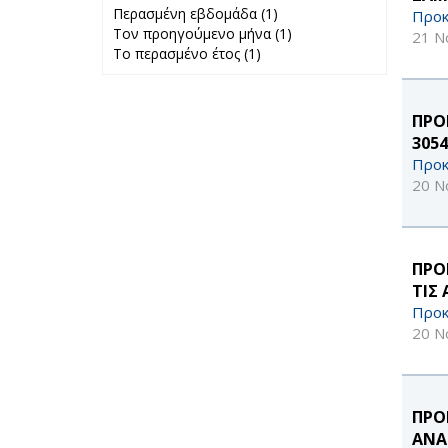
Περασμένη εβδομάδα (1)
Apply
Προκ
Τον προηγούμενο μήνα (1)
Περασμένη
Apply Τον
21 Ν
Το περασμένο έτος (1)
Apply Το
εβδομάδα filter
προηγούμενο
περασμένο έτος
μήνα filter
filter
ΠΡΟ
305
Προκ
20 Ν
ΠΡΟ
ΤΙΣ
Προκ
20 Ν
ΠΡΟ
ΑΝΑ