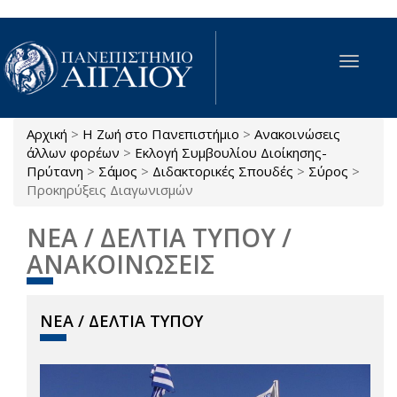
Παράκαμψη προς το κυρίως περιεχόμενο
Toggle
navigat
Αρχική
>
Η Ζωή στο Πανεπιστήμιο
>
Ανακοινώσεις
Είστε εδώ
άλλων φορέων
>
Εκλογή Συμβουλίου Διοίκησης-
Πρύτανη
>
Σάμος
>
Διδακτορικές Σπουδές
>
Σύρος
>
Προκηρύξεις Διαγωνισμών
ΝΕΑ / ΔΕΛΤΙΑ ΤΥΠΟΥ /
ΑΝΑΚΟΙΝΩΣΕΙΣ
ΝΕΑ / ΔΕΛΤΙΑ ΤΥΠΟΥ