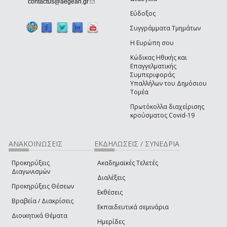
(link sends e-mail)
contactus@aegean.gr
Εύδοξος
Συγγράμματα Τμημάτων
Η Ευρώπη σου
Κώδικας Ηθικής και
Επαγγελματικής
Συμπεριφοράς
Υπαλλήλων του Δημόσιου
Τομέα
Πρωτόκολλα διαχείρισης
κρούσματος Covid-19
ΑΝΑΚΟΙΝΩΣΕΙΣ
ΕΚΔΗΛΩΣΕΙΣ / ΣΥΝΕΔΡΙΑ
Προκηρύξεις
Ακαδημαϊκές Τελετές
Διαγωνισμών
Διαλέξεις
Προκηρύξεις Θέσεων
Εκθέσεις
Βραβεία / Διακρίσεις
Εκπαιδευτικά σεμινάρια
Διοικητικά Θέματα
Ημερίδες