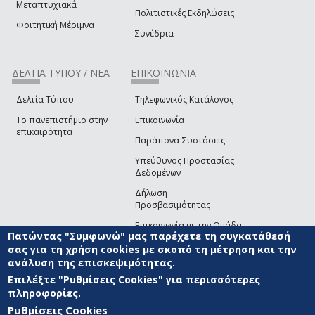
Μεταπτυχιακά
Πολιτιστικές Εκδηλώσεις
Φοιτητική Μέριμνα
Συνέδρια
ΔΕΛΤΙΑ ΤΥΠΟΥ / ΝΕΑ
ΕΠΙΚΟΙΝΩΝΙΑ
Δελτία Τύπου
Τηλεφωνικός Κατάλογος
Το πανεπιστήμιο στην
Επικοινωνία
επικαιρότητα
Παράπονα-Συστάσεις
Υπεύθυνος Προστασίας
Δεδομένων
Δήλωση
Προσβασιμότητας
Επικοινωνία με την Ομάδα
Πατώντας "Συμφωνώ" μας παρέχετε τη συγκατάθεσή
Ανάπτυξης του site
(link sends e-mail)
σας για τη χρήση cookies με σκοπό τη μέτρηση και την
ανάλυση της επισκεψιμότητας.
© ΠΑΝΕΠΙΣΤΗΜΙΟ ΑΙΓΑΙΟΥ
ΟΡΟΙ ΧΡΗΣΗΣ
ΠΟΛΙΤΙΚΗ COOKIES
ΟΜΑΔΑ
ΑΝΑΠΤΥΞΗΣ
Επιλέξτε "Ρυθμίσεις Cookies" για περισσότερες
πληροφορίες.
Ρυθμίσεις Cookies