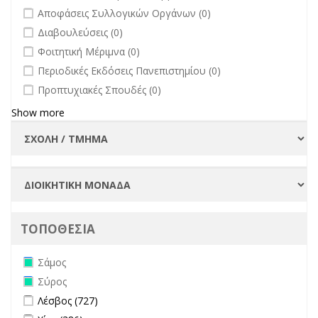
undefined
Αποφάσεις Συλλογικών Οργάνων (0)
undefined
Διαβουλεύσεις (0)
undefined
Φοιτητική Μέριμνα (0)
undefined
Περιοδικές Εκδόσεις Πανεπιστημίου (0)
undefined
Προπτυχιακές Σπουδές (0)
Show more
ΤΟΠΟΘΕΣΙΑ
Remove Σάμος filter
Σάμος
Remove Σύρος filter
Σύρος
Apply Λέσβος filter
Apply Λέσβος filter
Λέσβος (727)
Apply Χίος filter
Apply Χίος filter