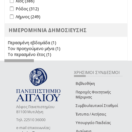
Χίος (386)
Apply Ρόδος filter
Apply Ρόδος filter
Ρόδος (312)
Apply Λήμνος filter
Apply Λήμνος filter
Λήμνος (249)
ΗΜΕΡΟΜΗΝΙΑ ΔΗΜΟΣΙΕΥΣΗΣ
Περασμένη εβδομάδα (1)
Apply Περασμένη εβδομάδα filter
Τον προηγούμενο μήνα (1)
Apply Τον προηγούμενο μήνα
Το περασμένο έτος (1)
Apply Το περασμένο έτος filter
filter
ΧΡΗΣΙΜΟΙ ΣΥΝΔΕΣΜΟΙ
Βιβλιοθήκη
Παροχές Φοιτητικής
Μέριμνας
Συμβουλευτικοί Σταθμοί
Λόφος Πανεπιστημίου
81100 Μυτιλήνη
Έντυπα / Αιτήσεις
Τηλ. 22510 36000
Υπουργείο Παιδείας
e-mail επικοινωνίας:
Διαύγεια