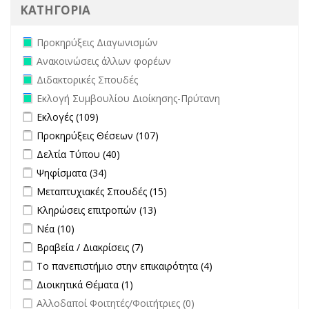
ΚΑΤΗΓΟΡΙΑ
Remove Προκηρύξεις Διαγωνισμών filter
Προκηρύξεις Διαγωνισμών
Remove Ανακοινώσεις άλλων φορέων filter
Ανακοινώσεις άλλων φορέων
Remove Διδακτορικές Σπουδές filter
Διδακτορικές Σπουδές
Remove Εκλογή Συμβουλίου Διοίκησης-Πρύτανη filter
Εκλογή Συμβουλίου Διοίκησης-Πρύτανη
Apply Εκλογές filter
Apply Εκλογές filter
Εκλογές (109)
Apply Προκηρύξεις Θέσεων filter
Apply Προκηρύξεις Θέσεων
Προκηρύξεις Θέσεων (107)
filter
Apply Δελτία Τύπου filter
Apply Δελτία Τύπου filter
Δελτία Τύπου (40)
Apply Ψηφίσματα filter
Apply Ψηφίσματα filter
Ψηφίσματα (34)
Apply Μεταπτυχιακές Σπουδές filter
Apply Μεταπτυχιακές
Μεταπτυχιακές Σπουδές (15)
Σπουδές filter
Apply Κληρώσεις επιτροπών filter
Apply Κληρώσεις επιτροπών
Κληρώσεις επιτροπών (13)
filter
Apply Νέα filter
Apply Νέα filter
Νέα (10)
Apply Βραβεία / Διακρίσεις filter
Apply Βραβεία / Διακρίσεις filter
Βραβεία / Διακρίσεις (7)
Apply Το πανεπιστήμιο στην επικαιρότητα filter
Apply Το
Το πανεπιστήμιο στην επικαιρότητα (4)
πανεπιστήμιο στην
Apply Διοικητικά Θέματα filter
Apply Διοικητικά Θέματα filter
Διοικητικά Θέματα (1)
επικαιρότητα filter
undefined
Αλλοδαποί Φοιτητές/Φοιτήτριες (0)