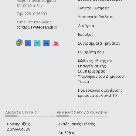
Λόφος Πανεπιστημίου
81100 Μυτιλήνη
Έντυπα / Αιτήσεις
Τηλ. 22510 36000
Υπουργείο Παιδείας
e-mail επικοινωνίας:
Διαύγεια
(link sends e-mail)
contactus@aegean.gr
Εύδοξος
Συγγράμματα Τμημάτων
Η Ευρώπη σου
Κώδικας Ηθικής και
Επαγγελματικής
Συμπεριφοράς
Υπαλλήλων του Δημόσιου
Τομέα
Πρωτόκολλα διαχείρισης
κρούσματος Covid-19
ΑΝΑΚΟΙΝΩΣΕΙΣ
ΕΚΔΗΛΩΣΕΙΣ / ΣΥΝΕΔΡΙΑ
Προκηρύξεις
Ακαδημαϊκές Τελετές
Διαγωνισμών
Διαλέξεις