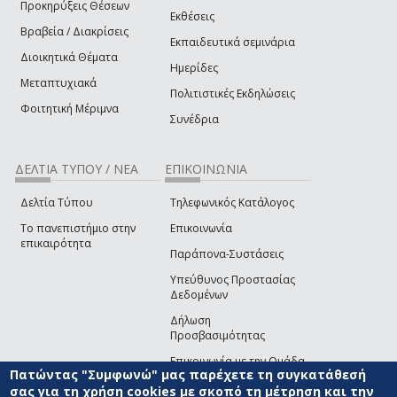
Προκηρύξεις Θέσεων
Εκθέσεις
Βραβεία / Διακρίσεις
Εκπαιδευτικά σεμινάρια
Διοικητικά Θέματα
Ημερίδες
Μεταπτυχιακά
Πολιτιστικές Εκδηλώσεις
Φοιτητική Μέριμνα
Συνέδρια
ΔΕΛΤΙΑ ΤΥΠΟΥ / ΝΕΑ
ΕΠΙΚΟΙΝΩΝΙΑ
Δελτία Τύπου
Τηλεφωνικός Κατάλογος
Το πανεπιστήμιο στην
Επικοινωνία
επικαιρότητα
Παράπονα-Συστάσεις
Υπεύθυνος Προστασίας
Δεδομένων
Δήλωση
Προσβασιμότητας
Επικοινωνία με την Ομάδα
Πατώντας "Συμφωνώ" μας παρέχετε τη συγκατάθεσή
Ανάπτυξης του site
(link sends e-mail)
σας για τη χρήση cookies με σκοπό τη μέτρηση και την