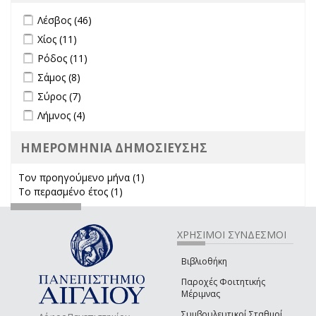
Apply Λέσβος filter
Apply Λέσβος filter
Λέσβος (46)
Apply Χίος filter
Apply Χίος filter
Χίος (11)
Apply Ρόδος filter
Apply Ρόδος filter
Ρόδος (11)
Apply Σάμος filter
Apply Σάμος filter
Σάμος (8)
Apply Σύρος filter
Apply Σύρος filter
Σύρος (7)
Apply Λήμνος filter
Apply Λήμνος filter
Λήμνος (4)
ΗΜΕΡΟΜΗΝΙΑ ΔΗΜΟΣΙΕΥΣΗΣ
Τον προηγούμενο μήνα (1)
Apply Τον προηγούμενο μήνα
Το περασμένο έτος (1)
Apply Το περασμένο έτος filter
filter
ΧΡΗΣΙΜΟΙ ΣΥΝΔΕΣΜΟΙ
Βιβλιοθήκη
Παροχές Φοιτητικής
Μέριμνας
Συμβουλευτικοί Σταθμοί