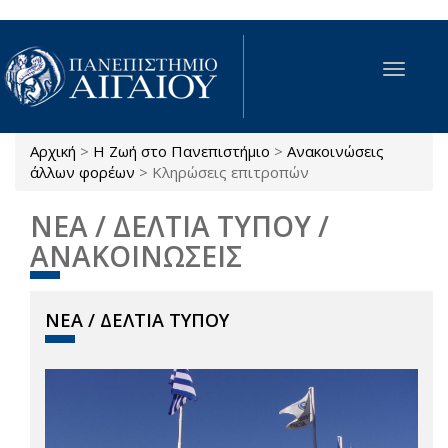
Παράκαμψη προς το κυρίως περιεχόμενο
Toggle
navigat
Αρχική
>
Η Ζωή στο Πανεπιστήμιο
>
Ανακοινώσεις
Είστε εδώ
άλλων φορέων
>
Κληρώσεις επιτροπών
ΝΕΑ / ΔΕΛΤΙΑ ΤΥΠΟΥ /
ΑΝΑΚΟΙΝΩΣΕΙΣ
ΝΕΑ / ΔΕΛΤΙΑ ΤΥΠΟΥ