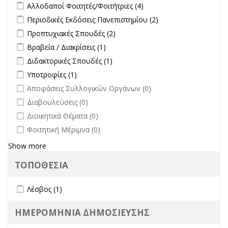
Apply Αλλοδαποί Φοιτητές/Φοιτήτριες filter
Apply Αλλοδαποί
Αλλοδαποί Φοιτητές/Φοιτήτριες (4)
Διοίκησης-
επικαιρότητα filter
Φοιτητές/Φοιτήτριες
Πρύτανη
Apply Περιοδικές Εκδόσεις Πανεπιστημίου filter
Apply Περιοδικές
Περιοδικές Εκδόσεις Πανεπιστημίου (2)
filter
filter
Εκδόσεις
Apply Προπτυχιακές Σπουδές filter
Apply Προπτυχιακές Σπουδές
Προπτυχιακές Σπουδές (2)
Πανεπιστημίου
filter
Apply Βραβεία / Διακρίσεις filter
Apply Βραβεία / Διακρίσεις filter
Βραβεία / Διακρίσεις (1)
filter
Apply Διδακτορικές Σπουδές filter
Apply Διδακτορικές Σπουδές
Διδακτορικές Σπουδές (1)
filter
Apply Υποτροφίες filter
Apply Υποτροφίες filter
Υποτροφίες (1)
undefined
Αποφάσεις Συλλογικών Οργάνων (0)
undefined
Διαβουλεύσεις (0)
undefined
Διοικητικά Θέματα (0)
undefined
Φοιτητική Μέριμνα (0)
Show more
ΤΟΠΟΘΕΣΙΑ
Apply Λέσβος filter
Apply Λέσβος filter
Λέσβος (1)
ΗΜΕΡΟΜΗΝΙΑ ΔΗΜΟΣΙΕΥΣΗΣ