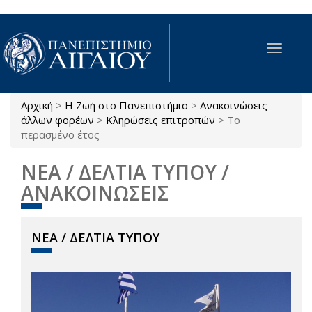
Παράκαμψη προς το κυρίως περιεχόμενο
Toggle
navigat
Αρχική
>
Η Ζωή στο Πανεπιστήμιο
>
Ανακοινώσεις
Είστε εδώ
άλλων φορέων
>
Κληρώσεις επιτροπών
>
Το
περασμένο έτος
ΝΕΑ / ΔΕΛΤΙΑ ΤΥΠΟΥ /
ΑΝΑΚΟΙΝΩΣΕΙΣ
ΝΕΑ / ΔΕΛΤΙΑ ΤΥΠΟΥ