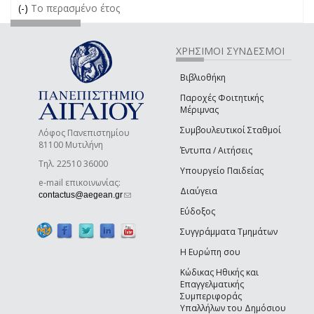
(-)
Remove Το περασμένο έτος filter
Το περασμένο έτος
ΧΡΗΣΙΜΟΙ ΣΥΝΔΕΣΜΟΙ
Βιβλιοθήκη
Παροχές Φοιτητικής
Μέριμνας
Συμβουλευτικοί Σταθμοί
Λόφος Πανεπιστημίου
81100 Μυτιλήνη
Έντυπα / Αιτήσεις
Τηλ. 22510 36000
Υπουργείο Παιδείας
e-mail επικοινωνίας:
Διαύγεια
(link sends e-mail)
contactus@aegean.gr
Εύδοξος
Συγγράμματα Τμημάτων
Η Ευρώπη σου
Κώδικας Ηθικής και
Επαγγελματικής
Συμπεριφοράς
Υπαλλήλων του Δημόσιου