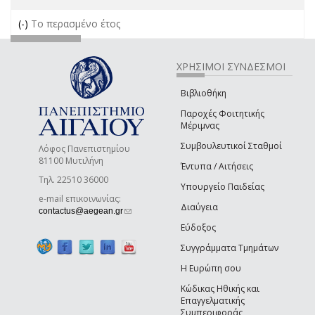
(-)
Remove Το περασμένο έτος filter
Το περασμένο έτος
ΧΡΗΣΙΜΟΙ ΣΥΝΔΕΣΜΟΙ
Βιβλιοθήκη
Παροχές Φοιτητικής
Μέριμνας
Συμβουλευτικοί Σταθμοί
Λόφος Πανεπιστημίου
81100 Μυτιλήνη
Έντυπα / Αιτήσεις
Τηλ. 22510 36000
Υπουργείο Παιδείας
e-mail επικοινωνίας:
Διαύγεια
(link sends e-mail)
contactus@aegean.gr
Εύδοξος
Συγγράμματα Τμημάτων
Η Ευρώπη σου
Κώδικας Ηθικής και
Επαγγελματικής
Συμπεριφοράς