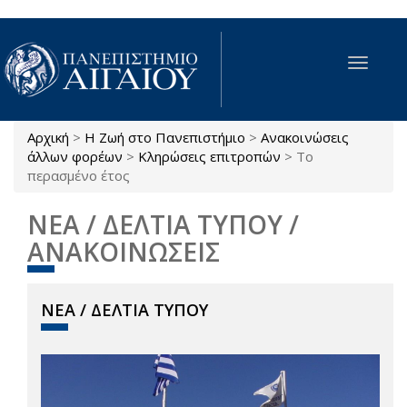
Παράκαμψη προς το κυρίως περιεχόμενο
Toggle
navigat
Αρχική
>
Η Ζωή στο Πανεπιστήμιο
>
Ανακοινώσεις
Είστε εδώ
άλλων φορέων
>
Κληρώσεις επιτροπών
>
Το
περασμένο έτος
ΝΕΑ / ΔΕΛΤΙΑ ΤΥΠΟΥ /
ΑΝΑΚΟΙΝΩΣΕΙΣ
ΝΕΑ / ΔΕΛΤΙΑ ΤΥΠΟΥ