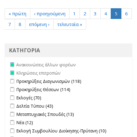
« πρώτη
‹ προηγούμενη
1
2
3
4
5
6
7
8
επόμενη ›
τελευταία »
ΚΑΤΗΓΟΡΙΑ
Remove Ανακοινώσεις άλλων φορέων filter
Ανακοινώσεις άλλων φορέων
Remove Κληρώσεις επιτροπών filter
Κληρώσεις επιτροπών
Apply Προκηρύξεις Διαγωνισμών filter
Apply Προκηρύξεις
Προκηρύξεις Διαγωνισμών (118)
Διαγωνισμών filter
Apply Προκηρύξεις Θέσεων filter
Apply Προκηρύξεις Θέσεων
Προκηρύξεις Θέσεων (114)
filter
Apply Εκλογές filter
Apply Εκλογές filter
Εκλογές (70)
Apply Δελτία Τύπου filter
Apply Δελτία Τύπου filter
Δελτία Τύπου (43)
Apply Μεταπτυχιακές Σπουδές filter
Apply Μεταπτυχιακές
Μεταπτυχιακές Σπουδές (13)
Σπουδές filter
Apply Νέα filter
Apply Νέα filter
Νέα (12)
Apply Εκλογή Συμβουλίου Διοίκησης-Πρύτανη filter
Apply
Εκλογή Συμβουλίου Διοίκησης-Πρύτανη (10)
Εκλογή