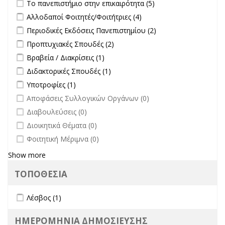
Apply Το πανεπιστήμιο στην επικαιρότητα filter
Apply Το
Το πανεπιστήμιο στην επικαιρότητα (5)
Συμβουλίου
πανεπιστήμιο στην
Apply Αλλοδαποί Φοιτητές/Φοιτήτριες filter
Apply Αλλοδαποί
Αλλοδαποί Φοιτητές/Φοιτήτριες (4)
Διοίκησης-
επικαιρότητα filter
Φοιτητές/Φοιτήτριες
Πρύτανη
Apply Περιοδικές Εκδόσεις Πανεπιστημίου filter
Apply Περιοδικές
Περιοδικές Εκδόσεις Πανεπιστημίου (2)
filter
filter
Εκδόσεις
Apply Προπτυχιακές Σπουδές filter
Apply Προπτυχιακές Σπουδές
Προπτυχιακές Σπουδές (2)
Πανεπιστημίου
filter
Apply Βραβεία / Διακρίσεις filter
Apply Βραβεία / Διακρίσεις filter
Βραβεία / Διακρίσεις (1)
filter
Apply Διδακτορικές Σπουδές filter
Apply Διδακτορικές Σπουδές
Διδακτορικές Σπουδές (1)
filter
Apply Υποτροφίες filter
Apply Υποτροφίες filter
Υποτροφίες (1)
undefined
Αποφάσεις Συλλογικών Οργάνων (0)
undefined
Διαβουλεύσεις (0)
undefined
Διοικητικά Θέματα (0)
undefined
Φοιτητική Μέριμνα (0)
Show more
ΤΟΠΟΘΕΣΙΑ
Apply Λέσβος filter
Apply Λέσβος filter
Λέσβος (1)
ΗΜΕΡΟΜΗΝΙΑ ΔΗΜΟΣΙΕΥΣΗΣ