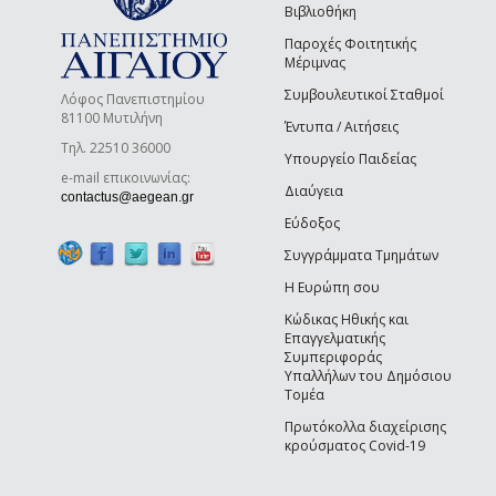
Βιβλιοθήκη
Παροχές Φοιτητικής
Μέριμνας
Συμβουλευτικοί Σταθμοί
Λόφος Πανεπιστημίου
81100 Μυτιλήνη
Έντυπα / Αιτήσεις
Τηλ. 22510 36000
Υπουργείο Παιδείας
e-mail επικοινωνίας:
Διαύγεια
(link sends e-mail)
contactus@aegean.gr
Εύδοξος
Συγγράμματα Τμημάτων
Η Ευρώπη σου
Κώδικας Ηθικής και
Επαγγελματικής
Συμπεριφοράς
Υπαλλήλων του Δημόσιου
Τομέα
Πρωτόκολλα διαχείρισης
κρούσματος Covid-19