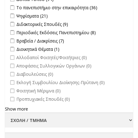
Apply Το πανεπιστήμιο στην επικαιρότητα filter
Apply Το
Το πανεπιστήμιο στην επικαιρότητα (36)
πανεπιστήμιο
Apply Ψηφίσματα filter
Apply Ψηφίσματα filter
Ψηφίσματα (21)
στην
Apply Διδακτορικές Σπουδές filter
Apply Διδακτορικές Σπουδές
Διδακτορικές Σπουδές (9)
επικαιρότητα filter
filter
Apply Περιοδικές Εκδόσεις Πανεπιστημίου filter
Apply Περιοδικές
Περιοδικές Εκδόσεις Πανεπιστημίου (8)
Εκδόσεις
Apply Βραβεία / Διακρίσεις filter
Apply Βραβεία / Διακρίσεις filter
Βραβεία / Διακρίσεις (7)
Πανεπιστημίου
Apply Διοικητικά Θέματα filter
Apply Διοικητικά Θέματα filter
Διοικητικά Θέματα (1)
filter
undefined
Αλλοδαποί Φοιτητές/Φοιτήτριες (0)
undefined
Αποφάσεις Συλλογικών Οργάνων (0)
undefined
Διαβουλεύσεις (0)
undefined
Εκλογή Συμβουλίου Διοίκησης-Πρύτανη (0)
undefined
Φοιτητική Μέριμνα (0)
undefined
Προπτυχιακές Σπουδές (0)
Show more