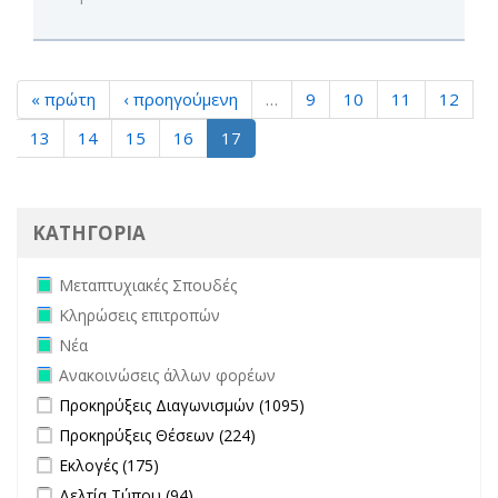
« πρώτη
‹ προηγούμενη
…
9
10
11
12
13
14
15
16
17
ΚΑΤΗΓΟΡΙΑ
Remove Μεταπτυχιακές Σπουδές filter
Μεταπτυχιακές Σπουδές
Remove Κληρώσεις επιτροπών filter
Κληρώσεις επιτροπών
Remove Νέα filter
Νέα
Remove Ανακοινώσεις άλλων φορέων filter
Ανακοινώσεις άλλων φορέων
Apply Προκηρύξεις Διαγωνισμών filter
Apply Προκηρύξεις
Προκηρύξεις Διαγωνισμών (1095)
Διαγωνισμών filter
Apply Προκηρύξεις Θέσεων filter
Apply Προκηρύξεις Θέσεων
Προκηρύξεις Θέσεων (224)
filter
Apply Εκλογές filter
Apply Εκλογές filter
Εκλογές (175)
Apply Δελτία Τύπου filter
Apply Δελτία Τύπου filter
Δελτία Τύπου (94)