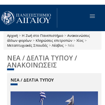
Παράκαμψη προς το κυρίως περιεχόμενο
Toggle
navigat
Αρχική
>
Η Ζωή στο Πανεπιστήμιο
>
Ανακοινώσεις
Είστε εδώ
άλλων φορέων
>
Κληρώσεις επιτροπών
>
Χίος
>
Μεταπτυχιακές Σπουδές
>
Λέσβος
>
Νέα
ΝΕΑ / ΔΕΛΤΙΑ ΤΥΠΟΥ /
ΑΝΑΚΟΙΝΩΣΕΙΣ
ΝΕΑ / ΔΕΛΤΙΑ ΤΥΠΟΥ