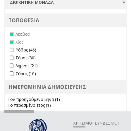
ΤΟΠΟΘΕΣΙΑ
Remove Λέσβος filter
Λέσβος
Remove Χίος filter
Χίος
Apply Ρόδος filter
Apply Ρόδος filter
Ρόδος (46)
Apply Σάμος filter
Apply Σάμος filter
Σάμος (30)
Apply Λήμνος filter
Apply Λήμνος filter
Λήμνος (21)
Apply Σύρος filter
Apply Σύρος filter
Σύρος (10)
ΗΜΕΡΟΜΗΝΙΑ ΔΗΜΟΣΙΕΥΣΗΣ
Τον προηγούμενο μήνα (1)
Apply Τον προηγούμενο μήνα
Το περασμένο έτος (1)
Apply Το περασμένο έτος filter
filter
ΧΡΗΣΙΜΟΙ ΣΥΝΔΕΣΜΟΙ