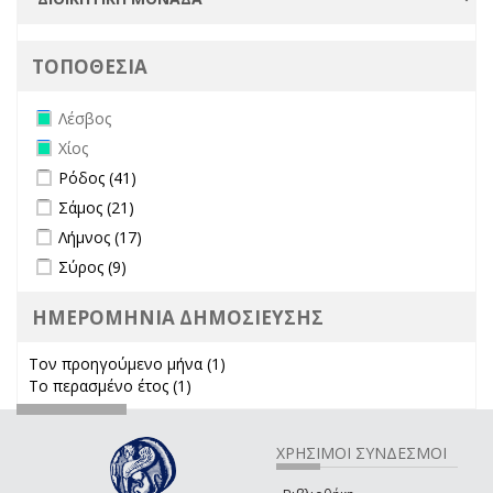
ΤΟΠΟΘΕΣΙΑ
Remove Λέσβος filter
Λέσβος
Remove Χίος filter
Χίος
Apply Ρόδος filter
Apply Ρόδος filter
Ρόδος (41)
Apply Σάμος filter
Apply Σάμος filter
Σάμος (21)
Apply Λήμνος filter
Apply Λήμνος filter
Λήμνος (17)
Apply Σύρος filter
Apply Σύρος filter
Σύρος (9)
ΗΜΕΡΟΜΗΝΙΑ ΔΗΜΟΣΙΕΥΣΗΣ
Τον προηγούμενο μήνα (1)
Apply Τον προηγούμενο μήνα
Το περασμένο έτος (1)
Apply Το περασμένο έτος filter
filter
ΧΡΗΣΙΜΟΙ ΣΥΝΔΕΣΜΟΙ