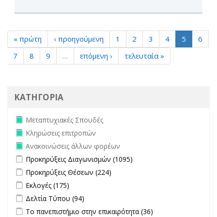
« πρώτη
‹ προηγούμενη
1
2
3
4
5
6
7
8
9
…
επόμενη ›
τελευταία »
ΚΑΤΗΓΟΡΙΑ
Remove Μεταπτυχιακές Σπουδές filter
Μεταπτυχιακές Σπουδές
Remove Κληρώσεις επιτροπών filter
Κληρώσεις επιτροπών
Remove Ανακοινώσεις άλλων φορέων filter
Ανακοινώσεις άλλων φορέων
Apply Προκηρύξεις Διαγωνισμών filter
Apply Προκηρύξεις
Προκηρύξεις Διαγωνισμών (1095)
Διαγωνισμών filter
Apply Προκηρύξεις Θέσεων filter
Apply Προκηρύξεις Θέσεων
Προκηρύξεις Θέσεων (224)
filter
Apply Εκλογές filter
Apply Εκλογές filter
Εκλογές (175)
Apply Δελτία Τύπου filter
Apply Δελτία Τύπου filter
Δελτία Τύπου (94)
Apply Το πανεπιστήμιο στην επικαιρότητα filter
Apply Το
Το πανεπιστήμιο στην επικαιρότητα (36)