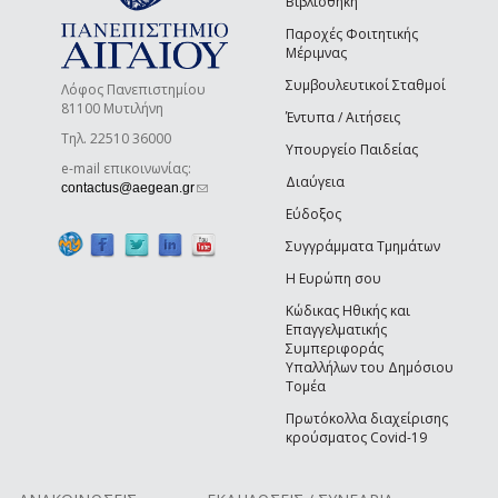
Βιβλιοθήκη
Παροχές Φοιτητικής
Μέριμνας
Συμβουλευτικοί Σταθμοί
Λόφος Πανεπιστημίου
81100 Μυτιλήνη
Έντυπα / Αιτήσεις
Τηλ. 22510 36000
Υπουργείο Παιδείας
e-mail επικοινωνίας:
Διαύγεια
(link sends e-mail)
contactus@aegean.gr
Εύδοξος
Συγγράμματα Τμημάτων
Η Ευρώπη σου
Κώδικας Ηθικής και
Επαγγελματικής
Συμπεριφοράς
Υπαλλήλων του Δημόσιου
Τομέα
Πρωτόκολλα διαχείρισης
κρούσματος Covid-19