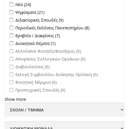
πανεπιστήμιο
Apply Νέα filter
Apply Νέα filter
Νέα (24)
στην
Apply Ψηφίσματα filter
Apply Ψηφίσματα filter
Ψηφίσματα (21)
επικαιρότητα filter
Apply Διδακτορικές Σπουδές filter
Apply Διδακτορικές Σπουδές
Διδακτορικές Σπουδές (9)
filter
Apply Περιοδικές Εκδόσεις Πανεπιστημίου filter
Apply Περιοδικές
Περιοδικές Εκδόσεις Πανεπιστημίου (8)
Εκδόσεις
Apply Βραβεία / Διακρίσεις filter
Apply Βραβεία / Διακρίσεις filter
Βραβεία / Διακρίσεις (7)
Πανεπιστημίου
Apply Διοικητικά Θέματα filter
Apply Διοικητικά Θέματα filter
Διοικητικά Θέματα (1)
filter
undefined
Αλλοδαποί Φοιτητές/Φοιτήτριες (0)
undefined
Αποφάσεις Συλλογικών Οργάνων (0)
undefined
Διαβουλεύσεις (0)
undefined
Εκλογή Συμβουλίου Διοίκησης-Πρύτανη (0)
undefined
Φοιτητική Μέριμνα (0)
undefined
Προπτυχιακές Σπουδές (0)
Show more