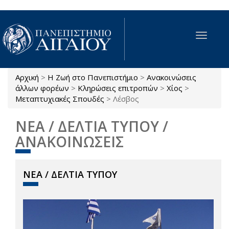
Παράκαμψη προς το κυρίως περιεχόμενο
Toggle
navigat
Αρχική
>
Η Ζωή στο Πανεπιστήμιο
>
Ανακοινώσεις
Είστε εδώ
άλλων φορέων
>
Κληρώσεις επιτροπών
>
Χίος
>
Μεταπτυχιακές Σπουδές
>
Λέσβος
ΝΕΑ / ΔΕΛΤΙΑ ΤΥΠΟΥ /
ΑΝΑΚΟΙΝΩΣΕΙΣ
ΝΕΑ / ΔΕΛΤΙΑ ΤΥΠΟΥ