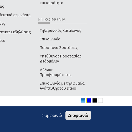
επικαιρότητα
εις
δευτικά σεμινάρια
ΕΠΙΚΟΙΝΩΝΙΑ
δες
Τηλεφωνικός Κατάλογος
στικές Εκδηλώσεις
Επικοινωνία
ρια
Παράπονα-Συστάσεις
Υπεύθυνος Προστασίας
Δεδομένων
Δήλωση
Προσβασιμότητας
Επικοινωνία με την Ομάδα
Ανάπτυξης του site
(link sends e-mail)
Συμφωνώ
Διαφωνώ