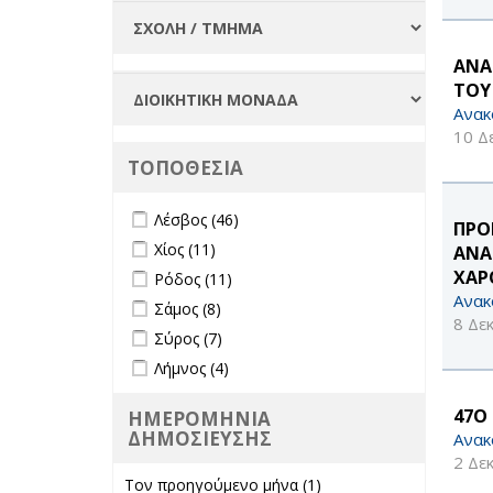
filter
ΑΝΑ
ΤΟΥ
Ανακ
10 Δ
ΤΟΠΟΘΕΣΙΑ
Apply Λέσβος filter
Apply Λέσβος filter
Λέσβος (46)
ΠΡΟ
Apply Χίος filter
Apply Χίος filter
Χίος (11)
ΑΝΑ
Apply Ρόδος filter
Apply Ρόδος filter
ΧΑΡ
Ρόδος (11)
Ανακ
Apply Σάμος filter
Apply Σάμος filter
Σάμος (8)
8 Δε
Apply Σύρος filter
Apply Σύρος filter
Σύρος (7)
Apply Λήμνος filter
Apply Λήμνος filter
Λήμνος (4)
47O
ΗΜΕΡΟΜΗΝΙΑ
ΔΗΜΟΣΙΕΥΣΗΣ
Ανακ
2 Δε
Τον προηγούμενο μήνα (1)
Apply Τον