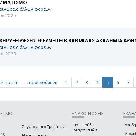
ΜΜΑΤΙΣΜΟ
οινώσεις άλλων φορέων
οε 2025
ΚΗΡΥΞΗ ΘΕΣΗΣ ΕΡΕΥΝΗΤΗ Β΄ ΒΑΘΜΙΔΑΣ ΑΚΑΔΗΜΙΑ ΑΘΗΝ
οινώσεις άλλων φορέων
οε 2025
« πρώτη
‹ προηγούμενη
1
2
3
4
5
6
7
ΔΕΣΜΟΙ
ΑΝΑΚΟΙΝΩΣΕΙΣ
ΕΚΔΗΛ
Προκηρύξεις
Ακαδη
Συγγράμματα Τμημάτων
Διαγωνισμών
κής
Διαλέξ
Η Ευρώπη σου