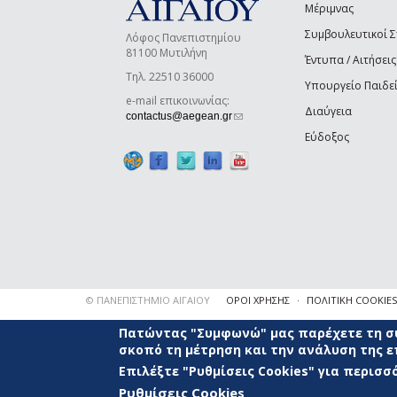
Μέριμνας
Συμβουλευτικοί 
Λόφος Πανεπιστημίου
81100 Μυτιλήνη
Έντυπα / Αιτήσεις
Τηλ. 22510 36000
Υπουργείο Παιδε
e-mail επικοινωνίας:
Διαύγεια
(link sends e-mail)
contactus@aegean.gr
Εύδοξος
© ΠΑΝΕΠΙΣΤΗΜΙΟ ΑΙΓΑΙΟΥ
ΟΡΟΙ ΧΡΗΣΗΣ
ΠΟΛΙΤΙΚΗ COOKIES
Πατώντας "Συμφωνώ" μας παρέχετε τη συ
σκοπό τη μέτρηση και την ανάλυση της 
Επιλέξτε "Ρυθμίσεις Cookies" για περισ
Ρυθμίσεις Cookies