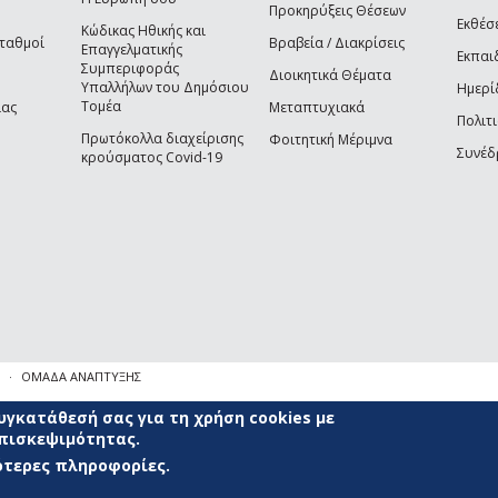
Προκηρύξεις Θέσεων
Εκθέσ
Κώδικας Ηθικής και
Σταθμοί
Βραβεία / Διακρίσεις
Επαγγελματικής
Εκπαι
Συμπεριφοράς
Διοικητικά Θέματα
Υπαλλήλων του Δημόσιου
Ημερί
Τομέα
ίας
Μεταπτυχιακά
Πολιτι
Πρωτόκολλα διαχείρισης
Φοιτητική Μέριμνα
Συνέδ
κρούσματος Covid-19
ΟΜΑΔΑ ΑΝΑΠΤΥΞΗΣ
γκατάθεσή σας για τη χρήση cookies με
επισκεψιμότητας.
σότερες πληροφορίες.