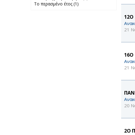
Το περασμένο έτος (1)
Apply Το
προηγούμενο
περασμένο έτος
μήνα filter
filter
12Ο 
Ανακ
21 Ν
16Ο
Ανακ
21 Ν
ΠΑΝ
Ανακ
20 Ν
2Ο 