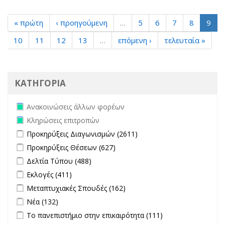
« πρώτη
‹ προηγούμενη
…
5
6
7
8
9
10
11
12
13
…
επόμενη ›
τελευταία »
ΚΑΤΗΓΟΡΙΑ
Remove Ανακοινώσεις άλλων φορέων filter
Ανακοινώσεις άλλων φορέων
Remove Κληρώσεις επιτροπών filter
Κληρώσεις επιτροπών
Apply Προκηρύξεις Διαγωνισμών filter
Apply Προκηρύξεις
Προκηρύξεις Διαγωνισμών (2611)
Διαγωνισμών filter
Apply Προκηρύξεις Θέσεων filter
Apply Προκηρύξεις Θέσεων
Προκηρύξεις Θέσεων (627)
filter
Apply Δελτία Τύπου filter
Apply Δελτία Τύπου filter
Δελτία Τύπου (488)
Apply Εκλογές filter
Apply Εκλογές filter
Εκλογές (411)
Apply Μεταπτυχιακές Σπουδές filter
Apply Μεταπτυχιακές
Μεταπτυχιακές Σπουδές (162)
Σπουδές filter
Apply Νέα filter
Apply Νέα filter
Νέα (132)
Apply Το πανεπιστήμιο στην επικαιρότητα filter
Apply Το
Το πανεπιστήμιο στην επικαιρότητα (111)
πανεπιστήμιο