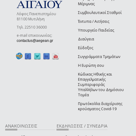
Μέριμνας
Συμβουλευτικοί Σταθμοί
Λόφος Πανεπιστημίου
81100 Μυτιλήνη
Έντυπα / Αιτήσεις
Τηλ. 22510 36000
Υπουργείο Παιδείας
e-mail επικοινωνίας:
Διαύγεια
(link sends e-mail)
contactus@aegean.gr
Εύδοξος
Συγγράμματα Τμημάτων
Η Ευρώπη σου
Κώδικας Ηθικής και
Επαγγελματικής
Συμπεριφοράς
Υπαλλήλων του Δημόσιου
Τομέα
Πρωτόκολλα διαχείρισης
κρούσματος Covid-19
ΑΝΑΚΟΙΝΩΣΕΙΣ
ΕΚΔΗΛΩΣΕΙΣ / ΣΥΝΕΔΡΙΑ