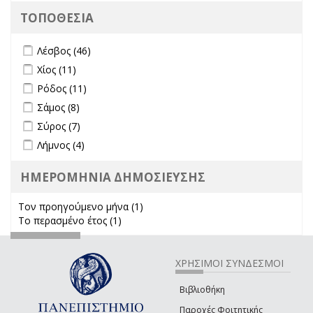
ΤΟΠΟΘΕΣΙΑ
Apply Λέσβος filter
Apply Λέσβος filter
Λέσβος (46)
Apply Χίος filter
Apply Χίος filter
Χίος (11)
Apply Ρόδος filter
Apply Ρόδος filter
Ρόδος (11)
Apply Σάμος filter
Apply Σάμος filter
Σάμος (8)
Apply Σύρος filter
Apply Σύρος filter
Σύρος (7)
Apply Λήμνος filter
Apply Λήμνος filter
Λήμνος (4)
ΗΜΕΡΟΜΗΝΙΑ ΔΗΜΟΣΙΕΥΣΗΣ
Τον προηγούμενο μήνα (1)
Apply Τον προηγούμενο μήνα
Το περασμένο έτος (1)
Apply Το περασμένο έτος filter
filter
ΧΡΗΣΙΜΟΙ ΣΥΝΔΕΣΜΟΙ
Βιβλιοθήκη
Παροχές Φοιτητικής