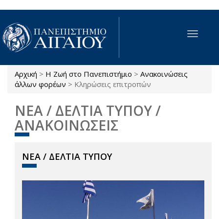
Παράκαμψη προς το κυρίως περιεχόμενο
Toggle
navigat
Αρχική
>
Η Ζωή στο Πανεπιστήμιο
>
Ανακοινώσεις
Είστε εδώ
άλλων φορέων
>
Κληρώσεις επιτροπών
ΝΕΑ / ΔΕΛΤΙΑ ΤΥΠΟΥ /
ΑΝΑΚΟΙΝΩΣΕΙΣ
ΝΕΑ / ΔΕΛΤΙΑ ΤΥΠΟΥ