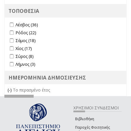
ΤΟΠΟΘΕΣΙΑ
Apply Λέσβος filter
Apply Λέσβος filter
Λέσβος (36)
Apply Ρόδος filter
Apply Ρόδος filter
Ρόδος (22)
Apply Σάμος filter
Apply Σάμος filter
Σάμος (18)
Apply Χίος filter
Apply Χίος filter
Χίος (17)
Apply Σύρος filter
Apply Σύρος filter
Σύρος (8)
Apply Λήμνος filter
Apply Λήμνος filter
Λήμνος (3)
ΗΜΕΡΟΜΗΝΙΑ ΔΗΜΟΣΙΕΥΣΗΣ
(-)
Remove Το περασμένο έτος filter
Το περασμένο έτος
ΧΡΗΣΙΜΟΙ ΣΥΝΔΕΣΜΟΙ
Βιβλιοθήκη
Παροχές Φοιτητικής