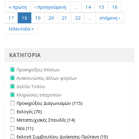
« πρώτη
‹ προηγούμενη
…
14
15
16
17
18
19
20
21
22
…
επόμενη ›
τελευταία »
ΚΑΤΗΓΟΡΙΑ
Remove Προκηρύξεις Θέσεων filter
Προκηρύξεις Θέσεων
Remove Ανακοινώσεις άλλων φορέων filter
Ανακοινώσεις άλλων φορέων
Remove Δελτία Τύπου filter
Δελτία Τύπου
Remove Κληρώσεις επιτροπών filter
Κληρώσεις επιτροπών
Apply Προκηρύξεις Διαγωνισμών filter
Apply Προκηρύξεις
Προκηρύξεις Διαγωνισμών (115)
Διαγωνισμών filter
Apply Εκλογές filter
Apply Εκλογές filter
Εκλογές (70)
Apply Μεταπτυχιακές Σπουδές filter
Apply Μεταπτυχιακές
Μεταπτυχιακές Σπουδές (14)
Σπουδές filter
Apply Νέα filter
Apply Νέα filter
Νέα (11)
Apply Εκλογή Συμβουλίου Διοίκησης-Πρύτανη filter
Apply
Εκλογή Συμβουλίου Διοίκησης-Πρύτανη (10)