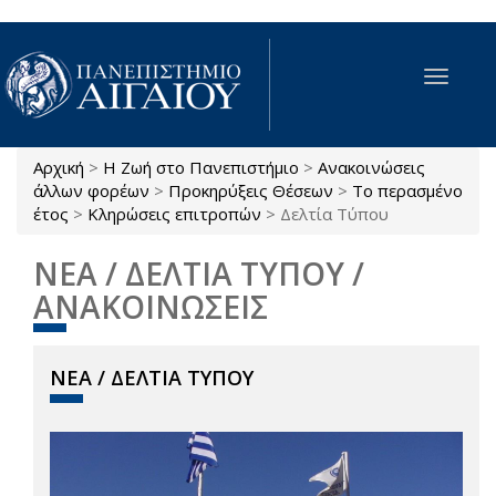
Παράκαμψη προς το κυρίως περιεχόμενο
Toggle
navigat
Αρχική
>
Η Ζωή στο Πανεπιστήμιο
>
Ανακοινώσεις
Είστε εδώ
άλλων φορέων
>
Προκηρύξεις Θέσεων
>
Το περασμένο
έτος
>
Κληρώσεις επιτροπών
>
Δελτία Τύπου
ΝΕΑ / ΔΕΛΤΙΑ ΤΥΠΟΥ /
ΑΝΑΚΟΙΝΩΣΕΙΣ
ΝΕΑ / ΔΕΛΤΙΑ ΤΥΠΟΥ