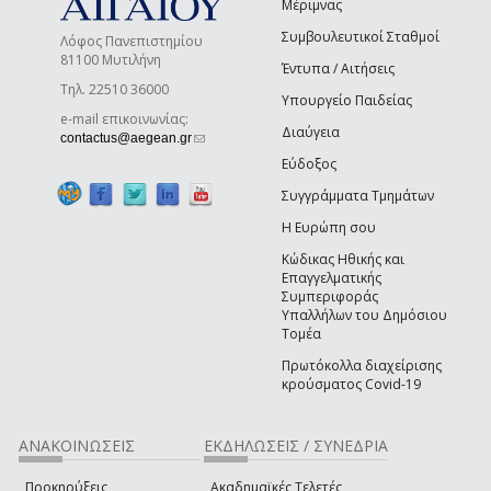
Μέριμνας
Συμβουλευτικοί Σταθμοί
Λόφος Πανεπιστημίου
81100 Μυτιλήνη
Έντυπα / Αιτήσεις
Τηλ. 22510 36000
Υπουργείο Παιδείας
e-mail επικοινωνίας:
Διαύγεια
(link sends e-mail)
contactus@aegean.gr
Εύδοξος
Συγγράμματα Τμημάτων
Η Ευρώπη σου
Κώδικας Ηθικής και
Επαγγελματικής
Συμπεριφοράς
Υπαλλήλων του Δημόσιου
Τομέα
Πρωτόκολλα διαχείρισης
κρούσματος Covid-19
ΑΝΑΚΟΙΝΩΣΕΙΣ
ΕΚΔΗΛΩΣΕΙΣ / ΣΥΝΕΔΡΙΑ
Προκηρύξεις
Ακαδημαϊκές Τελετές