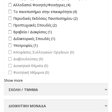
Εκλογή
Apply Αλλοδαποί Φοιτητές/Φοιτήτριες filter
Apply Αλλοδαποί
Αλλοδαποί Φοιτητές/Φοιτήτριες (4)
Συμβουλίου
Φοιτητές/Φοιτήτριες
Apply Το πανεπιστήμιο στην επικαιρότητα filter
Apply Το
Το πανεπιστήμιο στην επικαιρότητα (4)
Διοίκησης-
filter
πανεπιστήμιο στην
Πρύτανη
Apply Περιοδικές Εκδόσεις Πανεπιστημίου filter
Apply Περιοδικές
Περιοδικές Εκδόσεις Πανεπιστημίου (2)
επικαιρότητα filter
filter
Εκδόσεις
Apply Προπτυχιακές Σπουδές filter
Apply Προπτυχιακές Σπουδές
Προπτυχιακές Σπουδές (2)
Πανεπιστημίου
filter
Apply Βραβεία / Διακρίσεις filter
Apply Βραβεία / Διακρίσεις filter
Βραβεία / Διακρίσεις (1)
filter
Apply Διδακτορικές Σπουδές filter
Apply Διδακτορικές Σπουδές
Διδακτορικές Σπουδές (1)
filter
Apply Υποτροφίες filter
Apply Υποτροφίες filter
Υποτροφίες (1)
undefined
Αποφάσεις Συλλογικών Οργάνων (0)
undefined
Διαβουλεύσεις (0)
undefined
Διοικητικά Θέματα (0)
undefined
Φοιτητική Μέριμνα (0)
Show more