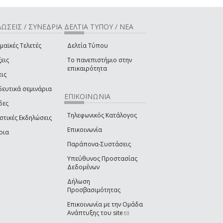
ΩΣΕΙΣ / ΣΥΝΕΔΡΙΑ
ΔΕΛΤΙΑ ΤΥΠΟΥ / ΝΕΑ
μαϊκές Τελετές
Δελτία Τύπου
εις
Το πανεπιστήμιο στην
επικαιρότητα
εις
δευτικά σεμινάρια
ΕΠΙΚΟΙΝΩΝΙΑ
δες
Τηλεφωνικός Κατάλογος
στικές Εκδηλώσεις
Επικοινωνία
ρια
Παράπονα-Συστάσεις
Υπεύθυνος Προστασίας
Δεδομένων
Δήλωση
Προσβασιμότητας
Επικοινωνία με την Ομάδα
Ανάπτυξης του site
(link sends e-mail)