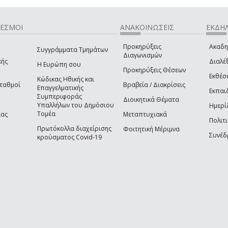
ΔΕΣΜΟΙ
ΑΝΑΚΟΙΝΩΣΕΙΣ
ΕΚΔΗΛ
Προκηρύξεις
Ακαδη
Συγγράμματα Τμημάτων
Διαγωνισμών
κής
Διαλέξ
Η Ευρώπη σου
Προκηρύξεις Θέσεων
Εκθέσ
Κώδικας Ηθικής και
Σταθμοί
Βραβεία / Διακρίσεις
Επαγγελματικής
Εκπαι
Συμπεριφοράς
Διοικητικά Θέματα
Υπαλλήλων του Δημόσιου
Ημερί
Τομέα
ίας
Μεταπτυχιακά
Πολιτι
Πρωτόκολλα διαχείρισης
Φοιτητική Μέριμνα
Συνέδ
κρούσματος Covid-19