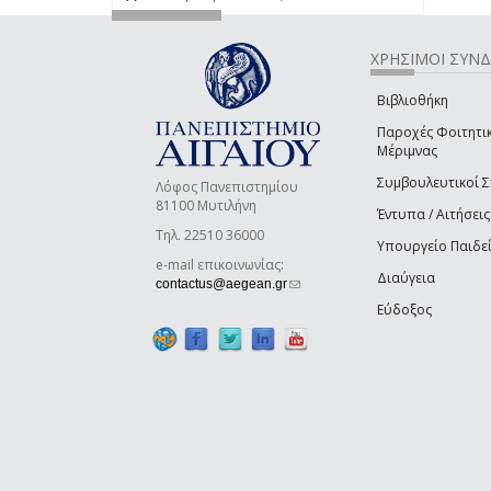
ΧΡΗΣΙΜΟΙ ΣΥΝ
Βιβλιοθήκη
Παροχές Φοιτητι
Μέριμνας
Συμβουλευτικοί 
Λόφος Πανεπιστημίου
81100 Μυτιλήνη
Έντυπα / Αιτήσεις
Τηλ. 22510 36000
Υπουργείο Παιδε
e-mail επικοινωνίας:
Διαύγεια
(link sends e-mail)
contactus@aegean.gr
Εύδοξος