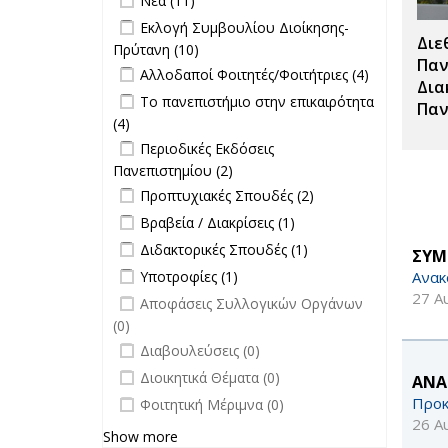
Νέα (11)
Σπουδές filter
Apply Εκλογή Συμβουλίου Διοίκησης-
Εκλογή Συμβουλίου Διοίκησης-
Διε
Πρύτανη filter
Πρύτανη (10)
Apply Εκλογή Συμβουλίου
Παν
Apply Αλλοδαποί Φοιτητές/
Διοίκησης-Πρύτανη filter
Apply
Αλλοδαποί Φοιτητές/Φοιτήτριες (4)
Δια
Φοιτήτριες filter
Αλλοδαποί
Apply Το πανεπιστήμιο στην
Το πανεπιστήμιο στην επικαιρότητα
Παν
Φοιτητές/
επικαιρότητα filter
(4)
Apply Το πανεπιστήμιο στην
Φοιτήτριες
Apply Περιοδικές Εκδόσεις
επικαιρότητα filter
Περιοδικές Εκδόσεις
filter
Πανεπιστημίου filter
Πανεπιστημίου (2)
Apply Περιοδικές
Apply Προπτυχιακές Σπουδές filter
Εκδόσεις
Apply
Προπτυχιακές Σπουδές (2)
Πανεπιστημίου filter
Προπτυχιακές
Apply Βραβεία / Διακρίσεις filter
Apply
Βραβεία / Διακρίσεις (1)
Σπουδές filter
Βραβεία /
Apply Διδακτορικές Σπουδές filter
Apply
Διδακτορικές Σπουδές (1)
ΣΥΜ
Διακρίσεις
Διδακτορικές
Apply Υποτροφίες filter
Apply Υποτροφίες filter
Ανακ
Υποτροφίες (1)
filter
Σπουδές
27 Α
undefined
Αποφάσεις Συλλογικών Οργάνων
filter
(0)
undefined
Διαβουλεύσεις (0)
undefined
Διοικητικά Θέματα (0)
ΑΝΑ
undefined
Προκ
Φοιτητική Μέριμνα (0)
26 Α
Show more