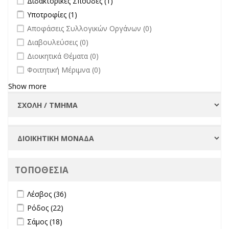
Διδακτορικές Σπουδές (1)
filter
Apply Υποτροφίες filter
Apply Υποτροφίες filter
Υποτροφίες (1)
undefined
Αποφάσεις Συλλογικών Οργάνων (0)
undefined
Διαβουλεύσεις (0)
undefined
Διοικητικά Θέματα (0)
undefined
Φοιτητική Μέριμνα (0)
Show more
ΤΟΠΟΘΕΣΙΑ
Apply Λέσβος filter
Apply Λέσβος filter
Λέσβος (36)
Apply Ρόδος filter
Apply Ρόδος filter
Ρόδος (22)
Apply Σάμος filter
Apply Σάμος filter
Σάμος (18)