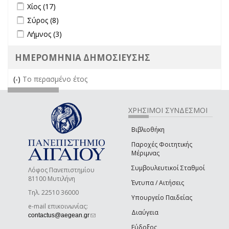
Apply Χίος filter
Apply Χίος filter
Χίος (17)
Apply Σύρος filter
Apply Σύρος filter
Σύρος (8)
Apply Λήμνος filter
Apply Λήμνος filter
Λήμνος (3)
ΗΜΕΡΟΜΗΝΙΑ ΔΗΜΟΣΙΕΥΣΗΣ
(-)
Remove Το περασμένο έτος filter
Το περασμένο έτος
ΧΡΗΣΙΜΟΙ ΣΥΝΔΕΣΜΟΙ
Βιβλιοθήκη
Παροχές Φοιτητικής
Μέριμνας
Συμβουλευτικοί Σταθμοί
Λόφος Πανεπιστημίου
81100 Μυτιλήνη
Έντυπα / Αιτήσεις
Τηλ. 22510 36000
Υπουργείο Παιδείας
e-mail επικοινωνίας:
Διαύγεια
(link sends e-mail)
contactus@aegean.gr
Εύδοξος