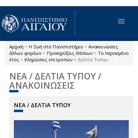
Παράκαμψη προς το κυρίως περιεχόμενο
Toggle
navigat
Αρχική
>
Η Ζωή στο Πανεπιστήμιο
>
Ανακοινώσεις
Είστε εδώ
άλλων φορέων
>
Προκηρύξεις Θέσεων
>
Το περασμένο
έτος
>
Κληρώσεις επιτροπών
>
Δελτία Τύπου
ΝΕΑ / ΔΕΛΤΙΑ ΤΥΠΟΥ /
ΑΝΑΚΟΙΝΩΣΕΙΣ
ΝΕΑ / ΔΕΛΤΙΑ ΤΥΠΟΥ