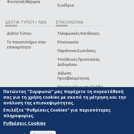
Φοιτητική Μέριμνα
Συνέδρια
ΔΕΛΤΙΑ ΤΥΠΟΥ / ΝΕΑ
ΕΠΙΚΟΙΝΩΝΙΑ
Δελτία Τύπου
Τηλεφωνικός Κατάλογος
Το πανεπιστήμιο στην
Επικοινωνία
επικαιρότητα
Παράπονα-Συστάσεις
Υπεύθυνος Προστασίας
Δεδομένων
Δήλωση
Προσβασιμότητας
Επικοινωνία με την Ομάδα
Πατώντας "Συμφωνώ" μας παρέχετε τη συγκατάθεσή
Ανάπτυξης του site
(link sends e-mail)
σας για τη χρήση cookies με σκοπό τη μέτρηση και την
ανάλυση της επισκεψιμότητας.
© ΠΑΝΕΠΙΣΤΗΜΙΟ ΑΙΓΑΙΟΥ
ΟΡΟΙ ΧΡΗΣΗΣ
ΠΟΛΙΤΙΚΗ COOKIES
ΟΜΑΔΑ
ΑΝΑΠΤΥΞΗΣ
Επιλέξτε "Ρυθμίσεις Cookies" για περισσότερες
πληροφορίες.
Ρυθμίσεις Cookies