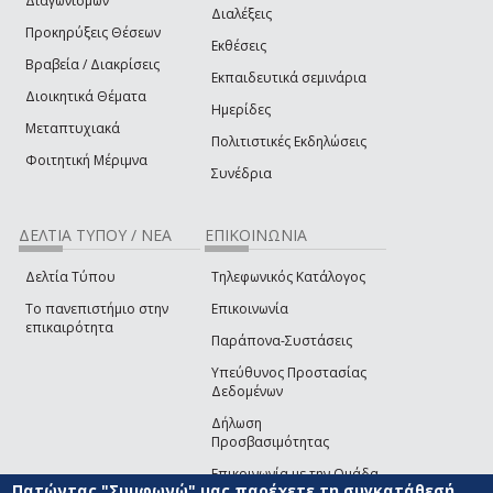
Διαγωνισμών
Διαλέξεις
Προκηρύξεις Θέσεων
Εκθέσεις
Βραβεία / Διακρίσεις
Εκπαιδευτικά σεμινάρια
Διοικητικά Θέματα
Ημερίδες
Μεταπτυχιακά
Πολιτιστικές Εκδηλώσεις
Φοιτητική Μέριμνα
Συνέδρια
ΔΕΛΤΙΑ ΤΥΠΟΥ / ΝΕΑ
ΕΠΙΚΟΙΝΩΝΙΑ
Δελτία Τύπου
Τηλεφωνικός Κατάλογος
Το πανεπιστήμιο στην
Επικοινωνία
επικαιρότητα
Παράπονα-Συστάσεις
Υπεύθυνος Προστασίας
Δεδομένων
Δήλωση
Προσβασιμότητας
Επικοινωνία με την Ομάδα
Πατώντας "Συμφωνώ" μας παρέχετε τη συγκατάθεσή
Ανάπτυξης του site
(link sends e-mail)