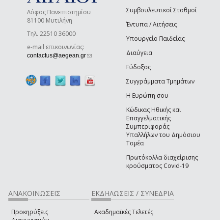
Συμβουλευτικοί Σταθμοί
Λόφος Πανεπιστημίου
81100 Μυτιλήνη
Έντυπα / Αιτήσεις
Τηλ. 22510 36000
Υπουργείο Παιδείας
e-mail επικοινωνίας:
Διαύγεια
(link sends e-mail)
contactus@aegean.gr
Εύδοξος
Συγγράμματα Τμημάτων
Η Ευρώπη σου
Κώδικας Ηθικής και
Επαγγελματικής
Συμπεριφοράς
Υπαλλήλων του Δημόσιου
Τομέα
Πρωτόκολλα διαχείρισης
κρούσματος Covid-19
ΑΝΑΚΟΙΝΩΣΕΙΣ
ΕΚΔΗΛΩΣΕΙΣ / ΣΥΝΕΔΡΙΑ
Προκηρύξεις
Ακαδημαϊκές Τελετές