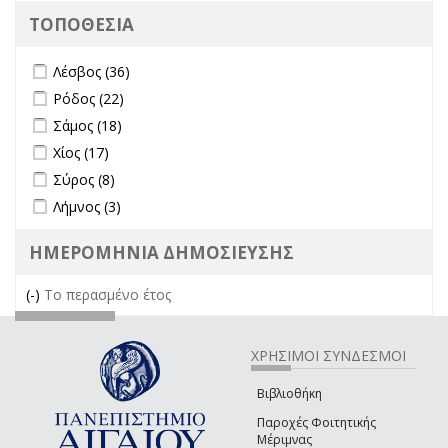
ΤΟΠΟΘΕΣΙΑ
Apply Λέσβος filter
Apply Λέσβος filter
Λέσβος (36)
Apply Ρόδος filter
Apply Ρόδος filter
Ρόδος (22)
Apply Σάμος filter
Apply Σάμος filter
Σάμος (18)
Apply Χίος filter
Apply Χίος filter
Χίος (17)
Apply Σύρος filter
Apply Σύρος filter
Σύρος (8)
Apply Λήμνος filter
Apply Λήμνος filter
Λήμνος (3)
ΗΜΕΡΟΜΗΝΙΑ ΔΗΜΟΣΙΕΥΣΗΣ
(-)
Remove Το περασμένο έτος filter
Το περασμένο έτος
ΧΡΗΣΙΜΟΙ ΣΥΝΔΕΣΜΟΙ
Βιβλιοθήκη
Παροχές Φοιτητικής
Μέριμνας