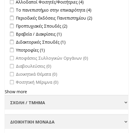
Apply Αλλοδαποί Φοιτητές/Φοιτήτριες filter
Apply Αλλοδαποί
Αλλοδαποί Φοιτητές/Φοιτήτριες (4)
Συμβουλίου
Φοιτητές/Φοιτήτριες
Apply Το πανεπιστήμιο στην επικαιρότητα filter
Apply Το
Το πανεπιστήμιο στην επικαιρότητα (4)
Διοίκησης-
filter
πανεπιστήμιο στην
Πρύτανη
Apply Περιοδικές Εκδόσεις Πανεπιστημίου filter
Apply Περιοδικές
Περιοδικές Εκδόσεις Πανεπιστημίου (2)
επικαιρότητα filter
filter
Εκδόσεις
Apply Προπτυχιακές Σπουδές filter
Apply Προπτυχιακές Σπουδές
Προπτυχιακές Σπουδές (2)
Πανεπιστημίου
filter
Apply Βραβεία / Διακρίσεις filter
Apply Βραβεία / Διακρίσεις filter
Βραβεία / Διακρίσεις (1)
filter
Apply Διδακτορικές Σπουδές filter
Apply Διδακτορικές Σπουδές
Διδακτορικές Σπουδές (1)
filter
Apply Υποτροφίες filter
Apply Υποτροφίες filter
Υποτροφίες (1)
undefined
Αποφάσεις Συλλογικών Οργάνων (0)
undefined
Διαβουλεύσεις (0)
undefined
Διοικητικά Θέματα (0)
undefined
Φοιτητική Μέριμνα (0)
Show more