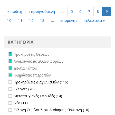
« πρώτη
‹ προηγούμενη
…
5
6
7
8
9
10
11
12
13
…
επόμενη ›
τελευταία »
ΚΑΤΗΓΟΡΙΑ
Remove Προκηρύξεις Θέσεων filter
Προκηρύξεις Θέσεων
Remove Ανακοινώσεις άλλων φορέων filter
Ανακοινώσεις άλλων φορέων
Remove Δελτία Τύπου filter
Δελτία Τύπου
Remove Κληρώσεις επιτροπών filter
Κληρώσεις επιτροπών
Apply Προκηρύξεις Διαγωνισμών filter
Apply Προκηρύξεις
Προκηρύξεις Διαγωνισμών (115)
Διαγωνισμών filter
Apply Εκλογές filter
Apply Εκλογές filter
Εκλογές (70)
Apply Μεταπτυχιακές Σπουδές filter
Apply Μεταπτυχιακές
Μεταπτυχιακές Σπουδές (14)
Σπουδές filter
Apply Νέα filter
Apply Νέα filter
Νέα (11)
Apply Εκλογή Συμβουλίου Διοίκησης-Πρύτανη filter
Apply
Εκλογή Συμβουλίου Διοίκησης-Πρύτανη (10)
Εκλογή