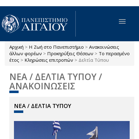
Παράκαμψη προς το κυρίως περιεχόμενο
Toggle
navigat
Αρχική
>
Η Ζωή στο Πανεπιστήμιο
>
Ανακοινώσεις
Είστε εδώ
άλλων φορέων
>
Προκηρύξεις Θέσεων
>
Το περασμένο
έτος
>
Κληρώσεις επιτροπών
>
Δελτία Τύπου
ΝΕΑ / ΔΕΛΤΙΑ ΤΥΠΟΥ /
ΑΝΑΚΟΙΝΩΣΕΙΣ
ΝΕΑ / ΔΕΛΤΙΑ ΤΥΠΟΥ