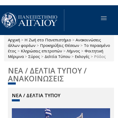
Παράκαμψη προς το κυρίως περιεχόμενο
Toggle
navigat
Αρχική
>
Η Ζωή στο Πανεπιστήμιο
>
Ανακοινώσεις
Είστε εδώ
άλλων φορέων
>
Προκηρύξεις Θέσεων
>
Το περασμένο
έτος
>
Κληρώσεις επιτροπών
>
Λήμνος
>
Φοιτητική
Μέριμνα
>
Σύρος
>
Δελτία Τύπου
>
Εκλογές
>
Ρόδος
ΝΕΑ / ΔΕΛΤΙΑ ΤΥΠΟΥ /
ΑΝΑΚΟΙΝΩΣΕΙΣ
ΝΕΑ / ΔΕΛΤΙΑ ΤΥΠΟΥ