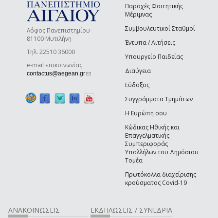
Παροχές Φοιτητικής
Μέριμνας
Συμβουλευτικοί Σταθμοί
Λόφος Πανεπιστημίου
81100 Μυτιλήνη
Έντυπα / Αιτήσεις
Τηλ. 22510 36000
Υπουργείο Παιδείας
e-mail επικοινωνίας:
Διαύγεια
(link sends e-mail)
contactus@aegean.gr
Εύδοξος
Συγγράμματα Τμημάτων
Η Ευρώπη σου
Κώδικας Ηθικής και
Επαγγελματικής
Συμπεριφοράς
Υπαλλήλων του Δημόσιου
Τομέα
Πρωτόκολλα διαχείρισης
κρούσματος Covid-19
ΑΝΑΚΟΙΝΩΣΕΙΣ
ΕΚΔΗΛΩΣΕΙΣ / ΣΥΝΕΔΡΙΑ