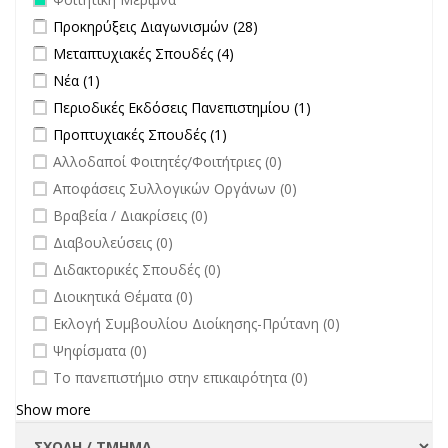
Apply Προκηρύξεις Διαγωνισμών filter
Apply Προκηρύξεις
Προκηρύξεις Διαγωνισμών (28)
Διαγωνισμών filter
Apply Μεταπτυχιακές Σπουδές filter
Apply Μεταπτυχιακές Σπουδές
Μεταπτυχιακές Σπουδές (4)
filter
Apply Νέα filter
Apply Νέα filter
Νέα (1)
Apply Περιοδικές Εκδόσεις Πανεπιστημίου filter
Apply Περιοδικές
Περιοδικές Εκδόσεις Πανεπιστημίου (1)
Εκδόσεις
Apply Προπτυχιακές Σπουδές filter
Apply Προπτυχιακές Σπουδές
Προπτυχιακές Σπουδές (1)
Πανεπιστημίου
filter
undefined
Αλλοδαποί Φοιτητές/Φοιτήτριες (0)
filter
undefined
Αποφάσεις Συλλογικών Οργάνων (0)
undefined
Βραβεία / Διακρίσεις (0)
undefined
Διαβουλεύσεις (0)
undefined
Διδακτορικές Σπουδές (0)
undefined
Διοικητικά Θέματα (0)
undefined
Εκλογή Συμβουλίου Διοίκησης-Πρύτανη (0)
undefined
Ψηφίσματα (0)
undefined
Το πανεπιστήμιο στην επικαιρότητα (0)
Show more