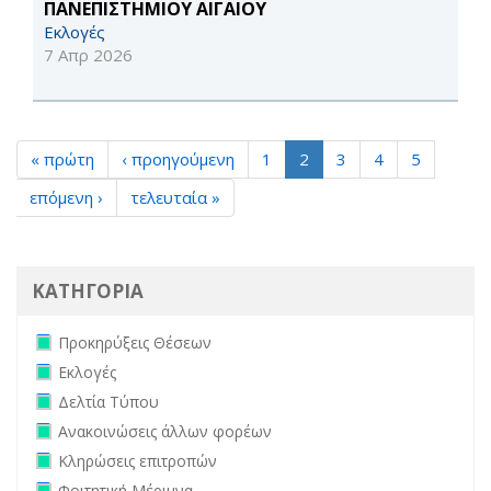
ΠΑΝΕΠΙΣΤΗΜΙΟΥ ΑΙΓΑΙΟΥ
Εκλογές
7 Απρ 2026
« πρώτη
‹ προηγούμενη
1
2
3
4
5
επόμενη ›
τελευταία »
ΚΑΤΗΓΟΡΙΑ
Remove Προκηρύξεις Θέσεων filter
Προκηρύξεις Θέσεων
Remove Εκλογές filter
Εκλογές
Remove Δελτία Τύπου filter
Δελτία Τύπου
Remove Ανακοινώσεις άλλων φορέων filter
Ανακοινώσεις άλλων φορέων
Remove Κληρώσεις επιτροπών filter
Κληρώσεις επιτροπών
Remove Φοιτητική Μέριμνα filter
Φοιτητική Μέριμνα