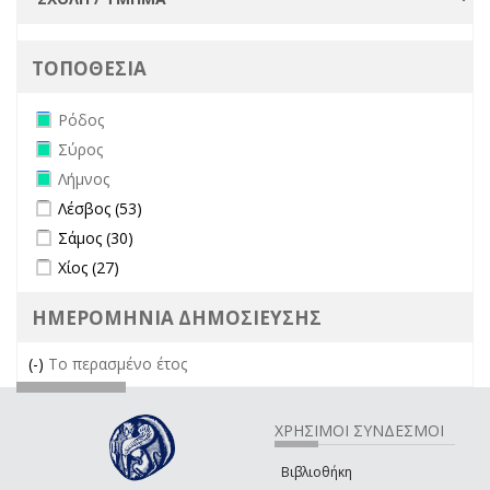
ΤΟΠΟΘΕΣΙΑ
Remove Ρόδος filter
Ρόδος
Remove Σύρος filter
Σύρος
Remove Λήμνος filter
Λήμνος
Apply Λέσβος filter
Apply Λέσβος filter
Λέσβος (53)
Apply Σάμος filter
Apply Σάμος filter
Σάμος (30)
Apply Χίος filter
Apply Χίος filter
Χίος (27)
ΗΜΕΡΟΜΗΝΙΑ ΔΗΜΟΣΙΕΥΣΗΣ
(-)
Remove Το περασμένο έτος filter
Το περασμένο έτος
ΧΡΗΣΙΜΟΙ ΣΥΝΔΕΣΜΟΙ
Βιβλιοθήκη