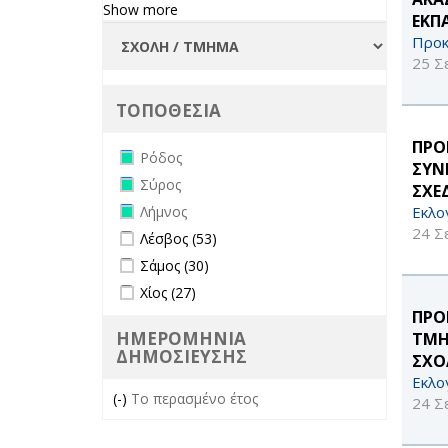
Show more
ΕΚΠ
Προκ
25 Σ
ΤΟΠΟΘΕΣΙΑ
ΠΡΟ
Remove Ρόδος filter
Ρόδος
ΣΥΝ
Remove Σύρος filter
Σύρος
ΣΧΕ
Remove Λήμνος filter
Εκλο
Λήμνος
24 Σ
Apply Λέσβος filter
Apply Λέσβος filter
Λέσβος (53)
Apply Σάμος filter
Apply Σάμος filter
Σάμος (30)
Apply Χίος filter
Apply Χίος filter
Χίος (27)
ΠΡΟ
ΗΜΕΡΟΜΗΝΙΑ
ΤΜΗ
ΔΗΜΟΣΙΕΥΣΗΣ
ΣΧΟ
Εκλο
(-)
Remove Το περασμένο έτος filter
Το περασμένο έτος
24 Σ