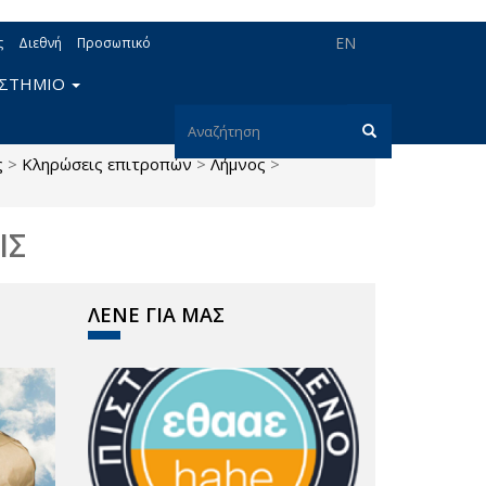
EN
ς
Διεθνή
Προσωπικό
ΙΣΤΗΜΙΟ
Φόρμα
ς
>
Κληρώσεις επιτροπών
>
Λήμνος
>
αναζήτησης
Αναζήτηση
ΙΣ
ΛΕΝΕ ΓΙΑ ΜΑΣ