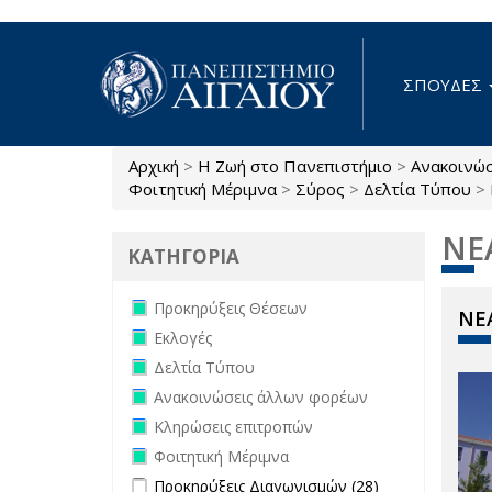
Παράκαμψη προς το κυρίως περιεχόμενο
ΣΠΟΥΔΕΣ
Αρχική
>
Η Ζωή στο Πανεπιστήμιο
>
Ανακοινώ
Είστε εδώ
Φοιτητική Μέριμνα
>
Σύρος
>
Δελτία Τύπου
>
ΝΕ
ΚΑΤΗΓΟΡΙΑ
Remove Προκηρύξεις Θέσεων filter
Προκηρύξεις Θέσεων
ΝΕΑ
Remove Εκλογές filter
Εκλογές
Remove Δελτία Τύπου filter
Δελτία Τύπου
Remove Ανακοινώσεις άλλων
Ανακοινώσεις άλλων φορέων
φορέων filter
Remove Κληρώσεις επιτροπών filter
Κληρώσεις επιτροπών
Remove Φοιτητική Μέριμνα filter
Φοιτητική Μέριμνα
Apply Προκηρύξεις Διαγωνισμών
Apply
Προκηρύξεις Διαγωνισμών (28)