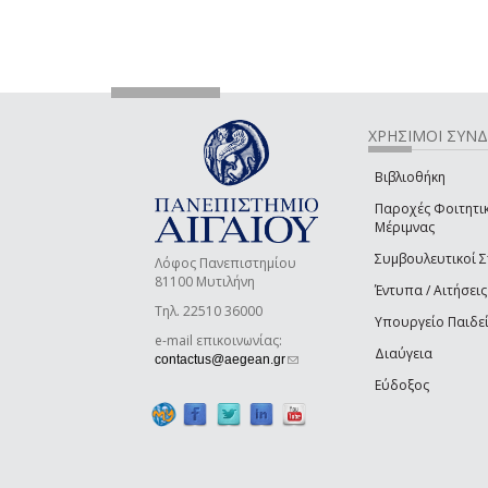
ΧΡΗΣΙΜΟΙ ΣΥΝ
Βιβλιοθήκη
Παροχές Φοιτητι
Μέριμνας
Συμβουλευτικοί 
Λόφος Πανεπιστημίου
81100 Μυτιλήνη
Έντυπα / Αιτήσεις
Τηλ. 22510 36000
Υπουργείο Παιδε
e-mail επικοινωνίας:
Διαύγεια
(link sends e-mail)
contactus@aegean.gr
Εύδοξος