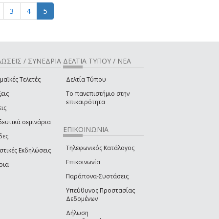
3
4
5
ΩΣΕΙΣ / ΣΥΝΕΔΡΙΑ
ΔΕΛΤΙΑ ΤΥΠΟΥ / ΝΕΑ
μαϊκές Τελετές
Δελτία Τύπου
εις
Το πανεπιστήμιο στην
επικαιρότητα
εις
δευτικά σεμινάρια
ΕΠΙΚΟΙΝΩΝΙΑ
δες
Τηλεφωνικός Κατάλογος
στικές Εκδηλώσεις
Επικοινωνία
ρια
Παράπονα-Συστάσεις
Υπεύθυνος Προστασίας
Δεδομένων
Δήλωση