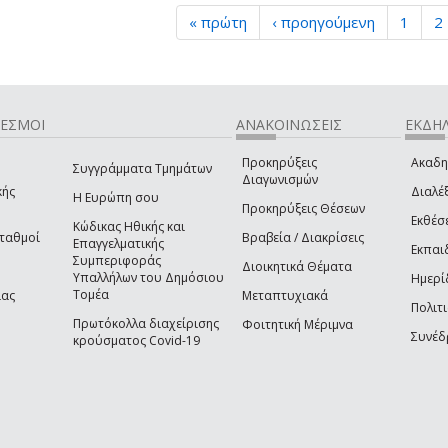
« πρώτη
‹ προηγούμενη
1
2
ΔΕΣΜΟΙ
ΑΝΑΚΟΙΝΩΣΕΙΣ
ΕΚΔΗΛ
Προκηρύξεις
Ακαδη
Συγγράμματα Τμημάτων
Διαγωνισμών
κής
Διαλέξ
Η Ευρώπη σου
Προκηρύξεις Θέσεων
Εκθέσ
Κώδικας Ηθικής και
Σταθμοί
Βραβεία / Διακρίσεις
Επαγγελματικής
Εκπαι
Συμπεριφοράς
Διοικητικά Θέματα
Υπαλλήλων του Δημόσιου
Ημερί
Τομέα
ίας
Μεταπτυχιακά
Πολιτι
Πρωτόκολλα διαχείρισης
Φοιτητική Μέριμνα
Συνέδ
κρούσματος Covid-19