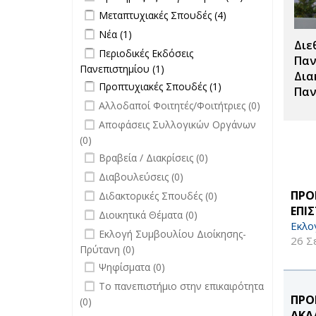
filter
Προκηρύξεις
Apply Μεταπτυχιακές Σπουδές filter
Apply
Μεταπτυχιακές Σπουδές (4)
Διαγωνισμών
Μεταπτυχιακές
Apply Νέα filter
Apply Νέα filter
Νέα (1)
filter
Σπουδές filter
Διε
Apply Περιοδικές Εκδόσεις
Περιοδικές Εκδόσεις
Παν
Πανεπιστημίου filter
Πανεπιστημίου (1)
Apply Περιοδικές
Δια
Apply Προπτυχιακές Σπουδές filter
Εκδόσεις
Apply
Προπτυχιακές Σπουδές (1)
Παν
Πανεπιστημίου filter
Προπτυχιακές
undefined
Αλλοδαποί Φοιτητές/Φοιτήτριες (0)
Σπουδές filter
undefined
Αποφάσεις Συλλογικών Οργάνων
(0)
undefined
Βραβεία / Διακρίσεις (0)
undefined
Διαβουλεύσεις (0)
undefined
ΠΡΟ
Διδακτορικές Σπουδές (0)
ΕΠΙ
undefined
Διοικητικά Θέματα (0)
Εκλο
undefined
Εκλογή Συμβουλίου Διοίκησης-
26 Σ
Πρύτανη (0)
undefined
Ψηφίσματα (0)
undefined
Το πανεπιστήμιο στην επικαιρότητα
ΠΡΟ
(0)
ΑΚΑ