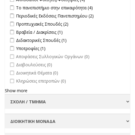
Συμβουλίου
Φοιτητές/Φοιτήτριες
Apply Το πανεπιστήμιο στην επικαιρότητα filter
Apply Το
Το πανεπιστήμιο στην επικαιρότητα (4)
Διοίκησης-
filter
πανεπιστήμιο στην
Πρύτανη
Apply Περιοδικές Εκδόσεις Πανεπιστημίου filter
Apply Περιοδικές
Περιοδικές Εκδόσεις Πανεπιστημίου (2)
επικαιρότητα filter
filter
Εκδόσεις
Apply Προπτυχιακές Σπουδές filter
Apply Προπτυχιακές Σπουδές
Προπτυχιακές Σπουδές (2)
Πανεπιστημίου
filter
Apply Βραβεία / Διακρίσεις filter
Apply Βραβεία / Διακρίσεις filter
Βραβεία / Διακρίσεις (1)
filter
Apply Διδακτορικές Σπουδές filter
Apply Διδακτορικές Σπουδές
Διδακτορικές Σπουδές (1)
filter
Apply Υποτροφίες filter
Apply Υποτροφίες filter
Υποτροφίες (1)
undefined
Αποφάσεις Συλλογικών Οργάνων (0)
undefined
Διαβουλεύσεις (0)
undefined
Διοικητικά Θέματα (0)
undefined
Κληρώσεις επιτροπών (0)
Show more