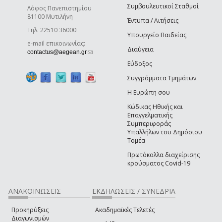
Συμβουλευτικοί Σταθμοί
Λόφος Πανεπιστημίου
81100 Μυτιλήνη
Έντυπα / Αιτήσεις
Τηλ. 22510 36000
Υπουργείο Παιδείας
e-mail επικοινωνίας:
Διαύγεια
(link sends e-mail)
contactus@aegean.gr
Εύδοξος
Συγγράμματα Τμημάτων
Η Ευρώπη σου
Κώδικας Ηθικής και
Επαγγελματικής
Συμπεριφοράς
Υπαλλήλων του Δημόσιου
Τομέα
Πρωτόκολλα διαχείρισης
κρούσματος Covid-19
ΑΝΑΚΟΙΝΩΣΕΙΣ
ΕΚΔΗΛΩΣΕΙΣ / ΣΥΝΕΔΡΙΑ
Προκηρύξεις
Ακαδημαϊκές Τελετές
Διαγωνισμών