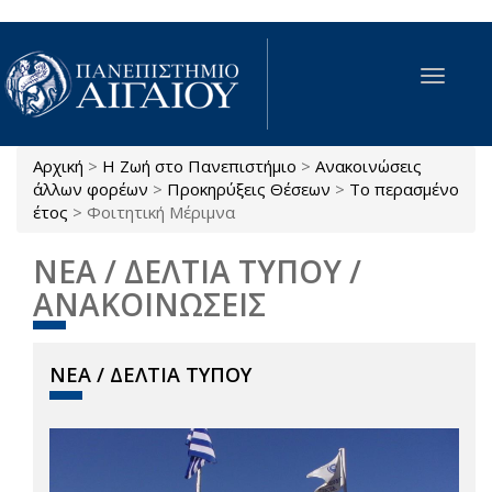
Παράκαμψη προς το κυρίως περιεχόμενο
Toggle
navigat
Αρχική
>
Η Ζωή στο Πανεπιστήμιο
>
Ανακοινώσεις
Είστε εδώ
άλλων φορέων
>
Προκηρύξεις Θέσεων
>
Το περασμένο
έτος
>
Φοιτητική Μέριμνα
ΝΕΑ / ΔΕΛΤΙΑ ΤΥΠΟΥ /
ΑΝΑΚΟΙΝΩΣΕΙΣ
ΝΕΑ / ΔΕΛΤΙΑ ΤΥΠΟΥ