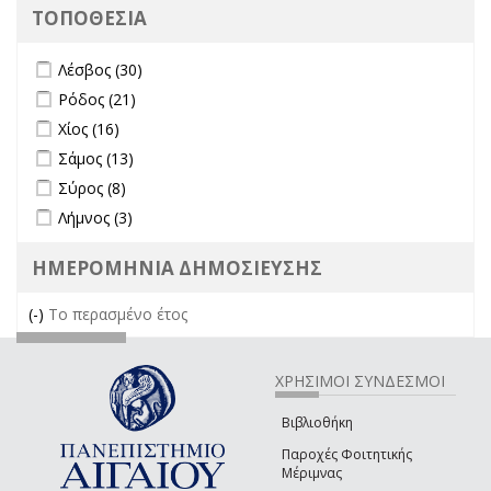
ΤΟΠΟΘΕΣΙΑ
Apply Λέσβος filter
Apply Λέσβος filter
Λέσβος (30)
Apply Ρόδος filter
Apply Ρόδος filter
Ρόδος (21)
Apply Χίος filter
Apply Χίος filter
Χίος (16)
Apply Σάμος filter
Apply Σάμος filter
Σάμος (13)
Apply Σύρος filter
Apply Σύρος filter
Σύρος (8)
Apply Λήμνος filter
Apply Λήμνος filter
Λήμνος (3)
ΗΜΕΡΟΜΗΝΙΑ ΔΗΜΟΣΙΕΥΣΗΣ
(-)
Remove Το περασμένο έτος filter
Το περασμένο έτος
ΧΡΗΣΙΜΟΙ ΣΥΝΔΕΣΜΟΙ
Βιβλιοθήκη
Παροχές Φοιτητικής
Μέριμνας