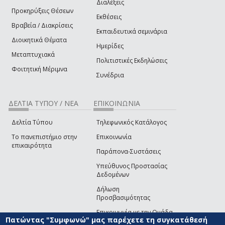
Διαλέξεις
Προκηρύξεις Θέσεων
Εκθέσεις
Βραβεία / Διακρίσεις
Εκπαιδευτικά σεμινάρια
Διοικητικά Θέματα
Ημερίδες
Μεταπτυχιακά
Πολιτιστικές Εκδηλώσεις
Φοιτητική Μέριμνα
Συνέδρια
ΔΕΛΤΙΑ ΤΥΠΟΥ / ΝΕΑ
ΕΠΙΚΟΙΝΩΝΙΑ
Δελτία Τύπου
Τηλεφωνικός Κατάλογος
Το πανεπιστήμιο στην
Επικοινωνία
επικαιρότητα
Παράπονα-Συστάσεις
Υπεύθυνος Προστασίας
Δεδομένων
Δήλωση
Προσβασιμότητας
Επικοινωνία με την Ομάδα
Πατώντας "Συμφωνώ" μας παρέχετε τη συγκατάθεσή
Ανάπτυξης του site
(link sends e-mail)