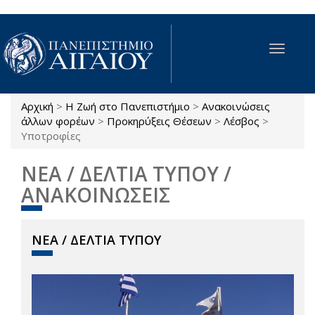
Παράκαμψη προς το κυρίως περιεχόμενο
Toggle
navigat
Αρχική
>
Η Ζωή στο Πανεπιστήμιο
>
Ανακοινώσεις
Είστε εδώ
άλλων φορέων
>
Προκηρύξεις Θέσεων
>
Λέσβος
>
Υποτροφίες
ΝΕΑ / ΔΕΛΤΙΑ ΤΥΠΟΥ /
ΑΝΑΚΟΙΝΩΣΕΙΣ
ΝΕΑ / ΔΕΛΤΙΑ ΤΥΠΟΥ