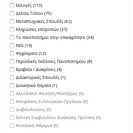
Διαγωνισμών filter
Apply Εκλογές filter
Apply Εκλογές filter
Εκλογές (110)
Apply Δελτία Τύπου filter
Apply Δελτία Τύπου filter
Δελτία Τύπου (75)
Apply Μεταπτυχιακές Σπουδές filter
Apply Μεταπτυχιακές
Μεταπτυχιακές Σπουδές (62)
Σπουδές filter
Apply Κληρώσεις επιτροπών filter
Apply Κληρώσεις επιτροπών
Κληρώσεις επιτροπών (37)
filter
Apply Το πανεπιστήμιο στην επικαιρότητα filter
Apply Το
Το πανεπιστήμιο στην επικαιρότητα (34)
πανεπιστήμιο
Apply Νέα filter
Apply Νέα filter
Νέα (14)
στην
Apply Ψηφίσματα filter
Apply Ψηφίσματα filter
Ψηφίσματα (12)
επικαιρότητα filter
Apply Περιοδικές Εκδόσεις Πανεπιστημίου filter
Apply Περιοδικές
Περιοδικές Εκδόσεις Πανεπιστημίου (8)
Εκδόσεις
Apply Βραβεία / Διακρίσεις filter
Apply Βραβεία / Διακρίσεις filter
Βραβεία / Διακρίσεις (4)
Πανεπιστημίου
Apply Διδακτορικές Σπουδές filter
Apply Διδακτορικές Σπουδές
Διδακτορικές Σπουδές (1)
filter
filter
Apply Διοικητικά Θέματα filter
Apply Διοικητικά Θέματα filter
Διοικητικά Θέματα (1)
undefined
Αλλοδαποί Φοιτητές/Φοιτήτριες (0)
undefined
Αποφάσεις Συλλογικών Οργάνων (0)
undefined
Διαβουλεύσεις (0)
undefined
Εκλογή Συμβουλίου Διοίκησης-Πρύτανη (0)
undefined
Φοιτητική Μέριμνα (0)