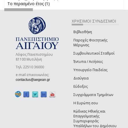
Το περασμένο έτος (1)
Apply Το περασμένο έτος filter
filter
ΧΡΗΣΙΜΟΙ ΣΥΝΔΕΣΜΟΙ
Βιβλιοθήκη
Παροχές Φοιτητικής
Μέριμνας
Συμβουλευτικοί Σταθμοί
Λόφος Πανεπιστημίου
81100 Μυτιλήνη
Έντυπα / Αιτήσεις
Τηλ. 22510 36000
Υπουργείο Παιδείας
e-mail επικοινωνίας:
Διαύγεια
(link sends e-mail)
contactus@aegean.gr
Εύδοξος
Συγγράμματα Τμημάτων
Η Ευρώπη σου
Κώδικας Ηθικής και
Επαγγελματικής
Συμπεριφοράς
Υπαλλήλων του Δημόσιου