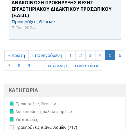
ΑΝΑΚΟΙΝΩΣΗ ΠΡΟΚΗΡΥΞΗΣ ΘΕΣΗΣ
ΕΡΓΑΣΤΗΡΙΑΚΟΥ ΔΙΔΑΚΤΙΚΟΥ ΠΡΟΣΩΠΙΚΟΥ
(Ε.ΔΙ.Π.)
Προκηρύξεις Θέσεων
7 Οκτ 2024
« πρώτη
‹ προηγούμενη
1
2
3
4
5
6
7
8
9
…
επόμενη ›
τελευταία »
ΚΑΤΗΓΟΡΙΑ
Remove Προκηρύξεις Θέσεων filter
Προκηρύξεις Θέσεων
Remove Ανακοινώσεις άλλων φορέων filter
Ανακοινώσεις άλλων φορέων
Remove Υποτροφίες filter
Υποτροφίες
Apply Προκηρύξεις Διαγωνισμών filter
Apply Προκηρύξεις
Προκηρύξεις Διαγωνισμών (717)