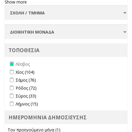
Show more
ΤΟΠΟΘΕΣΙΑ
Remove Λέσβος filter
Λέσβος
Apply Χίος filter
Apply Χίος filter
Χίος (104)
Apply Σάμος filter
Apply Σάμος filter
Σάμος (76)
Apply Ρόδος filter
Apply Ρόδος filter
Ρόδος (72)
Apply Σύρος filter
Apply Σύρος filter
Σύρος (33)
Apply Λήμνος filter
Apply Λήμνος filter
Λήμνος (15)
ΗΜΕΡΟΜΗΝΙΑ ΔΗΜΟΣΙΕΥΣΗΣ
Τον προηγούμενο μήνα (1)
Apply Τον προηγούμενο μήνα