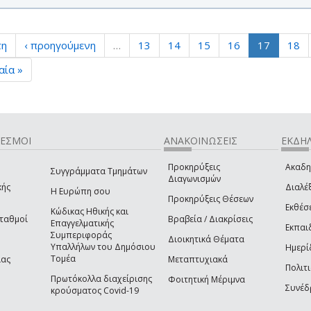
τη
‹ προηγούμενη
…
13
14
15
16
17
18
αία »
ΔΕΣΜΟΙ
ΑΝΑΚΟΙΝΩΣΕΙΣ
ΕΚΔΗΛ
Προκηρύξεις
Ακαδη
Συγγράμματα Τμημάτων
Διαγωνισμών
κής
Διαλέξ
Η Ευρώπη σου
Προκηρύξεις Θέσεων
Εκθέσ
Κώδικας Ηθικής και
Σταθμοί
Βραβεία / Διακρίσεις
Επαγγελματικής
Εκπαι
Συμπεριφοράς
Διοικητικά Θέματα
Υπαλλήλων του Δημόσιου
Ημερί
Τομέα
ίας
Μεταπτυχιακά
Πολιτι
Πρωτόκολλα διαχείρισης
Φοιτητική Μέριμνα
Συνέδ
κρούσματος Covid-19