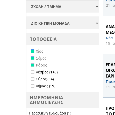
21 Ι
ΑΝΑ
ΜΕΣ
Νέα
ΤΟΠΟΘΕΣΙΑ
19 Ι
Remove Χίος filter
Χίος
Remove Σάμος filter
Σάμος
Remove Ρόδος filter
ΕΠΑ
Ρόδος
ΟΙΚ
Apply Λέσβος filter
Apply Λέσβος filter
Λέσβος (143)
ΕΑΡ
Apply Σύρος filter
Apply Σύρος filter
Σύρος (34)
Προκ
Apply Λήμνος filter
Apply Λήμνος filter
Λήμνος (19)
11 Ι
ΗΜΕΡΟΜΗΝΙΑ
ΔΗΜΟΣΙΕΥΣΗΣ
ΠΡΟ
Περασμένη εβδομάδα (1)
Apply
ΤΟ 