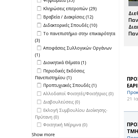
Ψηφίσματα (35)
Σπουδές filter
Apply Κληρώσεις επιτροπών filter
Apply
Κληρώσεις επιτροπών (29)
Διε
Κληρώσεις
Apply Βραβεία / Διακρίσεις filter
Apply
Βραβεία / Διακρίσεις (12)
επιτροπών
Παν
Βραβεία /
Apply Διδακτορικές Σπουδές filter
Apply
Διδακτορικές Σπουδές (10)
filter
Δια
Διακρίσεις
Διδακτορικές
Apply Το πανεπιστήμιο στην
Παν
Το πανεπιστήμιο στην επικαιρότητα
filter
Σπουδές
επικαιρότητα filter
(3)
Apply Το πανεπιστήμιο στην
filter
Apply Αποφάσεις Συλλογικών
επικαιρότητα filter
Αποφάσεις Συλλογικών Οργάνων
Οργάνων filter
(1)
Apply Αποφάσεις Συλλογικών
Apply Διοικητικά Θέματα filter
Οργάνων filter
Apply Διοικητικά
Διοικητικά Θέματα (1)
Θέματα filter
Apply Περιοδικές Εκδόσεις
Περιοδικές Εκδόσεις
Πανεπιστημίου filter
Πανεπιστημίου (1)
Apply Περιοδικές
ΠΡΟ
Apply Προπτυχιακές Σπουδές filter
Εκδόσεις
Apply
ΕΑΡ
Προπτυχιακές Σπουδές (1)
Πανεπιστημίου filter
Προπτυχιακές
Προκ
undefined
Αλλοδαποί Φοιτητές/Φοιτήτριες (0)
Σπουδές filter
21 Ι
undefined
Διαβουλεύσεις (0)
undefined
Εκλογή Συμβουλίου Διοίκησης-
Πρύτανη (0)
undefined
ΠΡΟ
Φοιτητική Μέριμνα (0)
ΤΜΗ
Show more
Προκ