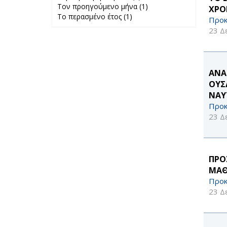
Τον προηγούμενο μήνα (1)
Περασμένη
Apply Τον
ΧΡΟ
Το περασμένο έτος (1)
Apply Το
εβδομάδα filter
προηγούμενο
Προκ
περασμένο έτος
μήνα filter
23 Δ
filter
ΑΝΑ
ΟΥΣ
ΝΑΥ
Προκ
23 Δ
ΠΡΟ
ΜΑΘ
Προκ
23 Δ