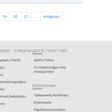
19
20
21
…
επόμενη ›
ΩΣΕΙΣ / ΣΥΝΕΔΡΙΑ
ΔΕΛΤΙΑ ΤΥΠΟΥ / ΝΕΑ
μαϊκές Τελετές
Δελτία Τύπου
εις
Το πανεπιστήμιο στην
επικαιρότητα
εις
δευτικά σεμινάρια
ΕΠΙΚΟΙΝΩΝΙΑ
δες
Τηλεφωνικός Κατάλογος
στικές Εκδηλώσεις
Επικοινωνία
ρια
Παράπονα-Συστάσεις