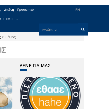
EN
ς
Διεθνή
Προσωπικό
ΙΣΤΗΜΙΟ
Φόρμα
ς
>
Σάμος
αναζήτησης
Αναζήτηση
ΙΣ
ΛΕΝΕ ΓΙΑ ΜΑΣ