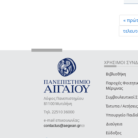
« πρώ
τελευτ
ΧΡΗΣΙΜΟΙ ΣΥΝ
Βιβλιοθήκη
Παροχές Φοιτητι
Μέριμνας
Συμβουλευτικοί 
Λόφος Πανεπιστημίου
81100 Μυτιλήνη
Έντυπα / Αιτήσεις
Τηλ. 22510 36000
Υπουργείο Παιδε
e-mail επικοινωνίας:
Διαύγεια
(link sends e-mail)
contactus@aegean.gr
Εύδοξος