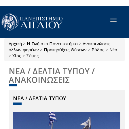
Παράκαμψη προς το κυρίως περιεχόμενο
Toggle
navigat
Αρχική
>
Η Ζωή στο Πανεπιστήμιο
>
Ανακοινώσεις
Είστε εδώ
άλλων φορέων
>
Προκηρύξεις Θέσεων
>
Ρόδος
>
Νέα
>
Χίος
>
Σάμος
ΝΕΑ / ΔΕΛΤΙΑ ΤΥΠΟΥ /
ΑΝΑΚΟΙΝΩΣΕΙΣ
ΝΕΑ / ΔΕΛΤΙΑ ΤΥΠΟΥ