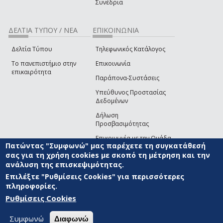
Συνέδρια
ΔΕΛΤΙΑ ΤΥΠΟΥ / ΝΕΑ
ΕΠΙΚΟΙΝΩΝΙΑ
Δελτία Τύπου
Τηλεφωνικός Κατάλογος
Το πανεπιστήμιο στην
Επικοινωνία
επικαιρότητα
Παράπονα-Συστάσεις
Υπεύθυνος Προστασίας
Δεδομένων
Δήλωση
Προσβασιμότητας
Επικοινωνία με την Ομάδα
Πατώντας "Συμφωνώ" μας παρέχετε τη συγκατάθεσή
Ανάπτυξης του site
(link sends e-mail)
σας για τη χρήση cookies με σκοπό τη μέτρηση και την
ανάλυση της επισκεψιμότητας.
© ΠΑΝΕΠΙΣΤΗΜΙΟ ΑΙΓΑΙΟΥ
ΟΡΟΙ ΧΡΗΣΗΣ
ΠΟΛΙΤΙΚΗ COOKIES
ΟΜΑΔΑ
ΑΝΑΠΤΥΞΗΣ
Επιλέξτε "Ρυθμίσεις Cookies" για περισσότερες
πληροφορίες.
Ρυθμίσεις Cookies
Συμφωνώ
Διαφωνώ