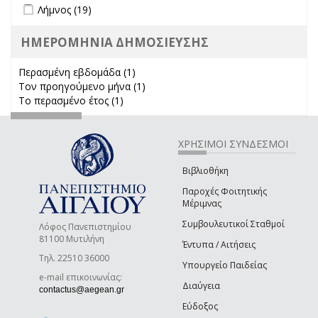
Apply Λήμνος filter
Apply Λήμνος filter
Λήμνος (19)
ΗΜΕΡΟΜΗΝΙΑ ΔΗΜΟΣΙΕΥΣΗΣ
Περασμένη εβδομάδα (1)
Apply Περασμένη εβδομάδα filter
Τον προηγούμενο μήνα (1)
Apply Τον προηγούμενο μήνα
Το περασμένο έτος (1)
Apply Το περασμένο έτος filter
filter
ΧΡΗΣΙΜΟΙ ΣΥΝΔΕΣΜΟΙ
Βιβλιοθήκη
Παροχές Φοιτητικής
Μέριμνας
Συμβουλευτικοί Σταθμοί
Λόφος Πανεπιστημίου
81100 Μυτιλήνη
Έντυπα / Αιτήσεις
Τηλ. 22510 36000
Υπουργείο Παιδείας
e-mail επικοινωνίας:
Διαύγεια
(link sends e-mail)
contactus@aegean.gr
Εύδοξος