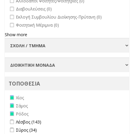
Αλλοδαποί Φοιτητές/Φοιτήτριες (0)
filter
undefined
Διαβουλεύσεις (0)
undefined
Εκλογή Συμβουλίου Διοίκησης-Πρύτανη (0)
undefined
Φοιτητική Μέριμνα (0)
Show more
ΤΟΠΟΘΕΣΙΑ
Remove Χίος filter
Χίος
Remove Σάμος filter
Σάμος
Remove Ρόδος filter
Ρόδος
Apply Λέσβος filter
Apply Λέσβος filter
Λέσβος (143)
Apply Σύρος filter
Apply Σύρος filter
Σύρος (34)